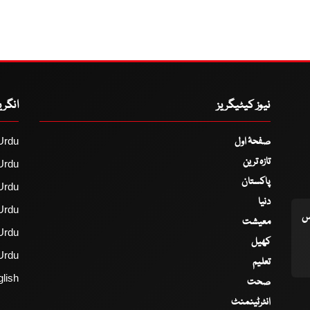
نیوز کیٹیگریز
انگر
صفحۂ اول
Urdu
تازہ ترین
Urdu
پاکستان
Urdu
دنیا
Urdu
اس
معیشت
Urdu
کھیل
Urdu
تعلیم
lish
صحت
انٹرٹینمنٹ