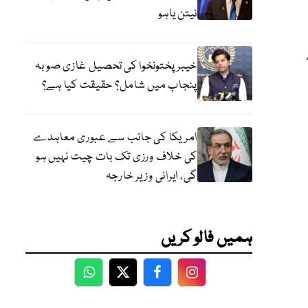
نیتن یاہو
خیبر پختونخوا کی تحصیل غازی صوبہ
پنجاب میں شامل؟ حقیقت کیا ہے؟
امریکا کی جانب سے عبوری معاہدے
کی خلاف ورزی تک بات چیت نہیں ہو
گی، ایرانی وزیر خارجہ
ہمیں فالو کریں
WhatsApp
Twitter
Facebook
Facebook