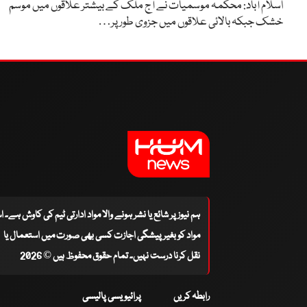
اسلام آباد: محکمہ موسمیات نے آج ملک کے بیشتر علاقوں میں موسم
خشک جبکہ بالائی علاقوں میں جزوی طور پر…
ہم نیوز پر شائع یا نشر ہونے والا مواد ادارتی ٹیم کی کاوش ہے۔ 
مواد کو بغیر پیشگی اجازت کسی بھی صورت میں استعمال یا
نقل کرنا درست نہیں۔ تمام حقوق محفوظ ہیں © 2026
رابطہ کریں
پرائیویسی پالیسی