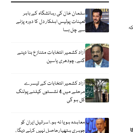
سلمان خان کی رہائشگاہ کے باہر
تعینات پولیس اہلکار دل کا دورہ پڑنے
کہ
سے چل بسا
آزاد کشمیر انتخابات متنازع بنا دیئے
گئے، چودھری یاسین
آزاد کشمیر انتخابات کے تیسرے
مرحلے میں 4 نشستوں کیلئے پولنگ
کل ہو گی
معاہدہ ہو یا نہ ہو، اسرائیل ایران کو
ا
جوہری ہتھیارحاصل نہیں کرنے دیگا،