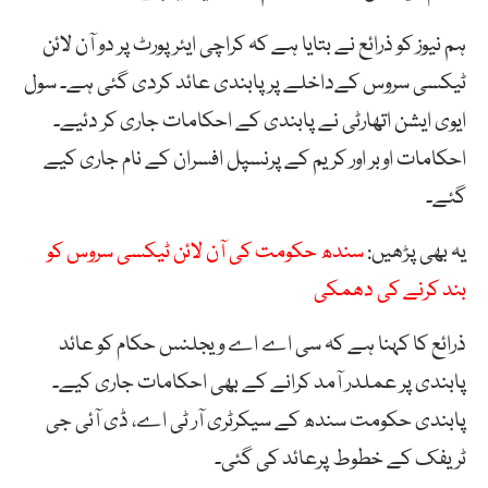
ہم نیوز کو ذرائع نے بتایا ہے کہ کراچی ایئر پورٹ پر دو آن لائن
ٹیکسی سروس کےداخلے پر پابندی عائد کردی گئی ہے۔ سول
ایوی ایشن اتھارٹی نے پابندی کے احکامات جاری کر دئیے۔
احکامات اوبر اور کریم کے پرنسپل افسران کے نام جاری کیے
گئے۔
یہ بھی پڑھیں:
سندھ حکومت کی آن لائن ٹیکسی سروس کو
بند کرنے کی دھمکی
ذرائع کا کہنا ہے کہ سی اے اے ویجلنس حکام کو عائد
پابندی پر عملدر آمد کرانے کے بھی احکامات جاری کیے۔
پابندی حکومت سندھ کے سیکرٹری آر ٹی اے، ڈی آئی جی
ٹریفک کے خطوط پرعائد کی گئی۔