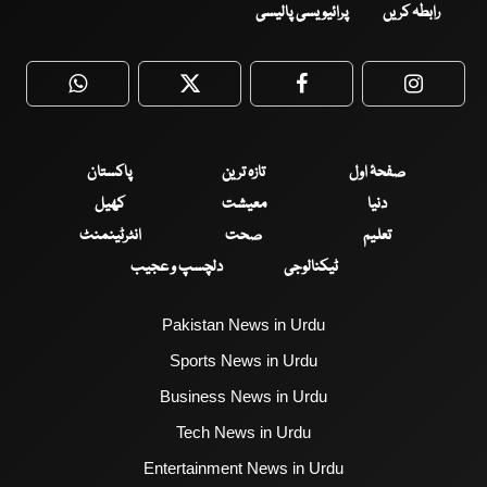
رابطہ کریں
پرائیویسی پالیسی
WhatsApp
Twitter
Facebook
Faceboo
صفحۂ اول
تازہ ترین
پاکستان
دنیا
معیشت
کھیل
تعلیم
صحت
انٹرٹینمنٹ
ٹیکنالوجی
دلچسپ و عجیب
Pakistan News in Urdu
Sports News in Urdu
Business News in Urdu
Tech News in Urdu
Entertainment News in Urdu