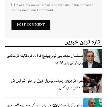
Save my name, email, and website in this browser
for the next time I comment.
تازہ ترین خبریں
مسلمان متحد ہوں تو ہر چیلنج کا ڈٹ کر مقابلہ کر سکتے
ہیں، ایرانی وزیر خارجہ
عوام کو جزوی ریلیف، پیٹرول، ڈیزل اور مٹی کے تیل کی
قیمتوں میں کمی
پیٹرول کی قیمت 228 روپے فی لیٹر کی جائے، حافظ نعیم