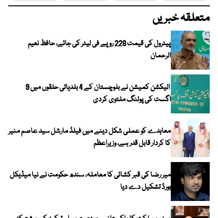
متعلقہ خبریں
پیٹرول کی قیمت 228 روپے فی لیٹر کی جائے، حافظ نعیم
الرحمان
الیکشن کمیشن نے بلوچستان کے 4 بلدیاتی حلقوں میں 9
اگست کی پولنگ ملتوی کردی
معاہدے کو عملی شکل دینے میں فیلڈ مارشل سید عاصم منیر
کا کردار قابل قدر ہے، وزیراعظم
میر رضا کی قبر کشائی کا معاملہ، سندھ حکومت نے نیا میڈیکل
بورڈ تشکیل دے دیا