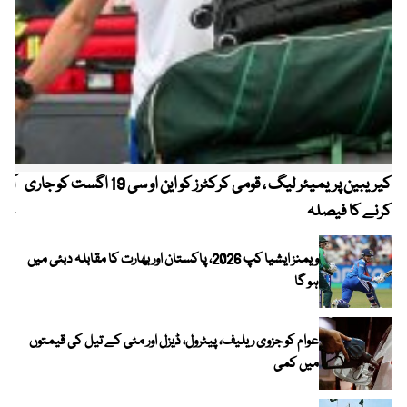
کیریبین پریمیئر لیگ ، قومی کرکٹرز کو این او سی 19 اگست کو جاری
آز
کرنے کا فیصلہ
چھی
ویمنز ایشیا کپ 2026، پاکستان اور بھارت کا مقابلہ دبئی میں
ہو گا
عوام کو جزوی ریلیف، پیٹرول، ڈیزل اور مٹی کے تیل کی قیمتوں
میں کمی