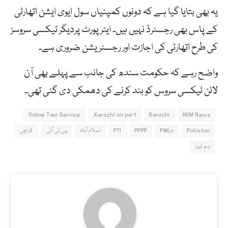
یہ بھی بتایا گیا ہے کہ دونوں کمپنیاں سول ایوی ایشن اتھارٹی
کے پاس بھی رجسٹرڈ نہیں ہیں۔ ایئر پورٹ پردیگر ٹیکسی سروسز
کی طرح اتھارٹی کی اجازت اور رجسٹریشن ضروری ہے۔
واضح رہے کہ حکومت سندھ کی جانب سے پہلے بھی آن
لائن ٹیکسی سروس کو بند کرنے کی دھمکی دی گئی تھی۔
Online Taxi Service
Karachi airport.
Karachi
HUM News
Pakistan
PMLn
PPPP
PTI
اسلام آباد
پی ٹی آئی
کراچی
ہم نیوز