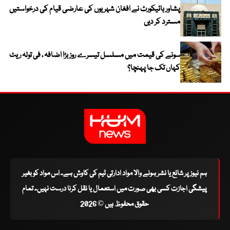
پشاور ہائیکورٹ نے افغان شہریوں کی عارضی قیام کی درخواستیں
مسترد کر دیں
سونے کی قیمت میں مسلسل تیسرے روز بڑا اضافہ ، فی تولہ ریٹ
کہاں تک جا پہنچا؟
ہم نیوز پر شائع یا نشر ہونے والا مواد ادارتی ٹیم کی کاوش ہے۔ اس مواد کو بغیر
پیشگی اجازت کسی بھی صورت میں استعمال یا نقل کرنا درست نہیں۔ تمام
حقوق محفوظ ہیں © 2026