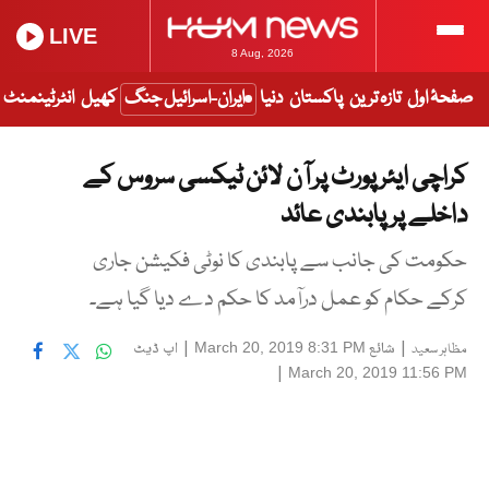
LIVE
8 Aug, 2026
صفحۂ اول
تازہ ترین
پاکستان
دنیا
ایران-اسرائیل جنگ
کھیل
انٹرٹینمنٹ
کراچی ایئر پورٹ پر آن لائن ٹیکسی سروس کے
داخلے پر پابندی عائد
حکومت کی جانب سے پابندی کا نوٹی فکیشن جاری
کرکے حکام کو عمل درآمد کا حکم دے دیا گیا ہے۔
|
شائع
|
اپ ڈیٹ
March 20, 2019 8:31 PM
مظاہر سعید
|
March 20, 2019 11:56 PM