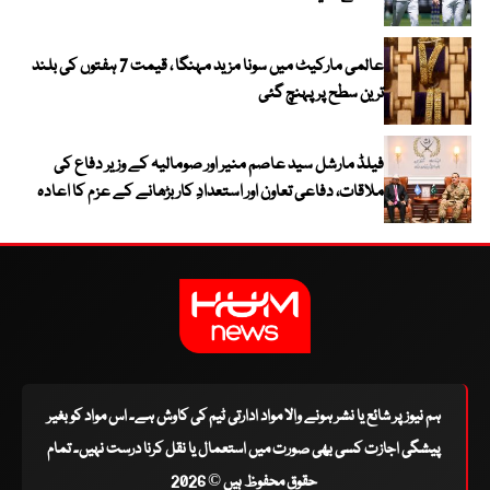
عالمی مارکیٹ میں سونا مزید مہنگا ، قیمت 7 ہفتوں کی بلند
ترین سطح پر پہنچ گئی
فیلڈ مارشل سید عاصم منیر اور صومالیہ کے وزیر دفاع کی
ملاقات، دفاعی تعاون اور استعدادِ کار بڑھانے کے عزم کا اعادہ
ہم نیوز پر شائع یا نشر ہونے والا مواد ادارتی ٹیم کی کاوش ہے۔ اس مواد کو بغیر
پیشگی اجازت کسی بھی صورت میں استعمال یا نقل کرنا درست نہیں۔ تمام
حقوق محفوظ ہیں © 2026