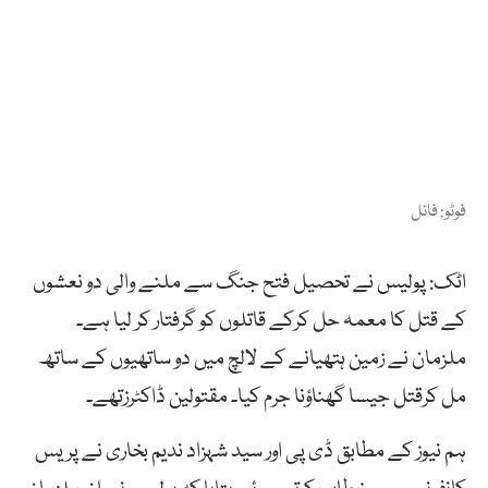
فوٹو: فائل
اٹک: پولیس نے تحصیل فتح جنگ سے ملنے والی دو نعشوں
کے قتل کا معمہ حل کرکے قاتلوں کو گرفتار کر لیا ہے۔
ملزمان نے زمین ہتھیانے کے لالچ میں دو ساتھیوں کے ساتھ
مل کرقتل جیسا گھناؤنا جرم کیا۔ مقتولین ڈاکٹرزتھے۔
ہم نیوز کے مطابق ڈی پی اور سید شہزاد ندیم بخاری نے پریس