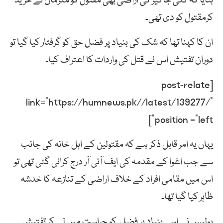
بتایا کہ گلی جاگیر کی اراضی بھی مقتول کو ملزمان نے خرید
کرمقتول کو دی تھی۔
ان کا کہنا تھا کہ شک کی بنیاد پر فضل حق کو گرفتار کیا گیا تو
دوران تفتیش اس نے قتل کی واردات کا اعتراف کیا۔
[post-relate
link=”https://humnews.pk//latest/139277/”
position =”left”]
یہاں یہ امر قابل ذکر ہے کہ مقتولین کے اہل خانہ کی جانب
سے جب اغوا کے مقدمہ کی ایف آئی آر درج کرائی گئی تھی تو
اس میں مقامی افراد کے خلاف اراضی کے تنازعہ کا خدشہ
ظاہر کیا گیا تھا۔
پولیس نے اسی بنیاد پر فضل کو حراست میں لے کر تفتیش