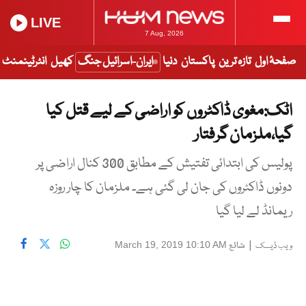
LIVE
7 Aug, 2026
صفحۂ اول
تازہ ترین
پاکستان
دنیا
ایران-اسرائیل جنگ
کھیل
انٹرٹینمنٹ
اٹک:مغوی ڈاکٹروں کو اراضی کے لیے قتل کیا
گیا،ملزمان گرفتار
پولیس کی ابتدائی تفتیش کے مطابق 300 کنال اراضی پر
دونوں ڈاکٹروں کی جان لی گئی ہے۔ ملزمان کا چار روزہ
ریمانڈ لے لیا گیا
|
شائع
March 19, 2019 10:10 AM
ویب ڈیسک