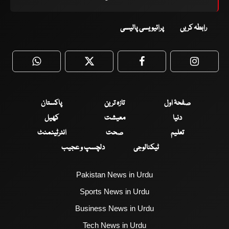
رابطہ کریں
پرائیویسی پالیسی
WhatsApp
Twitter
Facebook
Faceboo
صفحۂ اول
تازہ ترین
پاکستان
دنیا
معیشت
کھیل
تعلیم
صحت
انٹرٹینمنٹ
ٹیکنالوجی
دلچسپ و عجیب
Pakistan News in Urdu
Sports News in Urdu
Business News in Urdu
Tech News in Urdu