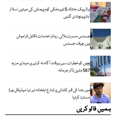
براڈ پیک حادثہ،5غیرملکی کوہ پیماؤں کی میتیں اسلام
آبادپہنچادی گئیں
جسٹس مسرت ہلالی ریٹائر؛خدمات ناقابل فراموش
ہیں،چیف جسٹس
بچوں کو خطرات سے بروقت آگاہ نہ کرنے پر میٹا پر مزید
567 ملین ڈالر جرمانہ
میر رضا کی قبر کشائی پر تنازع،اہلخانہ نے نیا میڈیکل بورڈ
مسترد کردیا
ہمیں فالو کریں