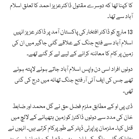
کا کہنا تھا کہ دوسرے مقتول ڈاکٹرعزیز احمد کا تعلق اسلام
آباد سے تھا۔
13 مارچ کو ڈاکٹر افتخار کی پاکستان آمد پر ڈاکٹر عزیز انہیں
اسلام آباد سے فتح جنگ کے علاقے گلی جاگیر میں ان کی
زمین پر کام کا معائنہ کرانے کے لیے لے کر گئے تھے۔
دونوں افراد اسی دن واپس اسلام آباد جاتے ہوئے لاپتہ ہوئے
تھے جس کی ایف آئی آر فتح جنگ تھانہ میں درج کی گئی
تھی۔
ڈی پی او کے مطابق ملزم فضل حق نے گل محمد اور ضابط
خان کی مدد سے دونوں ڈاکٹرز کو زمین ہتھیانے کے لالچ میں
قتل کیا۔ ملزمان پراپرٹی ڈیلر کے طور پرکام کرتے ہیں۔ انہوں نے