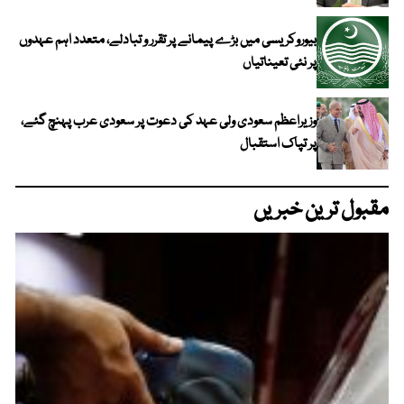
بیوروکریسی میں بڑے پیمانے پر تقرر و تبادلے، متعدد اہم عہدوں
پر نئی تعیناتیاں
وزیراعظم سعودی ولی عہد کی دعوت پر سعودی عرب پہنچ گئے،
پر تپاک استقبال
مقبول ترین خبریں