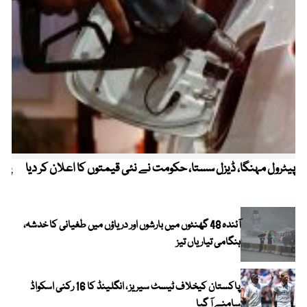
پیٹرول مہنگا، ڈیزل سستا، حکومت نے نئی قیمتوں کا اعلان کر دیا
پنج
آئندہ 48 گھنٹوں میں بارشوں اور دریاؤں میں طغیانی کا خدشہ،
ہنگامی تیاریاں تیز
پاکستان کیخلاف ٹیسٹ سیریز ، انگلینڈ کا 16 رکنی اسکواڈ
سامنے آ گیا