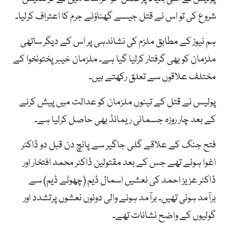
شروع کی تو اس نے قتل جیسے گھناؤنے جرم کا اعتراف کرلیا۔
ہم نیوز کے مطابق ملزم کی نشاندہی پر اس کے دیگر ساتھی
ملزمان کو بھی گرفتار کرلیا گیا ہے۔ ملزمان خیبرپختونخوا کے
مختلف علاقوں سے تعلق رکھتے ہیں۔
پولیس نے قتل کے تینوں ملزمان کو عدالت میں پیش کرنے
کے بعد چار روزہ جسمانی ریمانڈ بھی حاصل کرلیا ہے۔
فتح جنگ کے علاقے گلی جاگیر سے پانچ دن قبل دو ڈاکٹر
اغوا ہوئے تھے جس کے بعد مقتولین ڈاکٹر محمد افتخار اور
ڈاکٹر عزیز احمد کی نعشیں اسمال ڈیم (چھوٹے ڈیم) سے
برآمد ہوئی تھیں۔ برآمد ہونے والی دونوں نعشوں پرتشدد اور
گولیوں کے واضح نشانات تھے۔