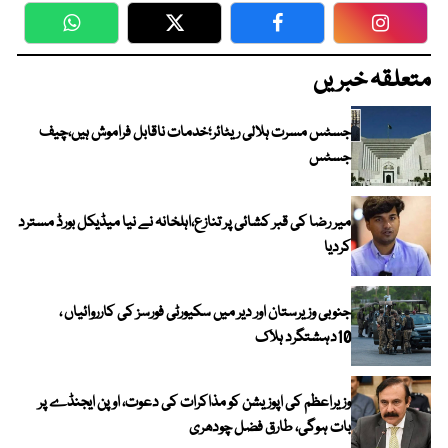
WhatsApp
Twitter
Facebook
Faceboo
متعلقہ خبریں
جسٹس مسرت ہلالی ریٹائر؛خدمات ناقابل فراموش ہیں،چیف
جسٹس
میر رضا کی قبر کشائی پر تنازع،اہلخانہ نے نیا میڈیکل بورڈ مسترد
کردیا
جنوبی وزیرستان اور دیر میں سکیورٹی فورسز کی کارروائیاں ،
10دہشتگرد ہلاک
وزیراعظم کی اپوزیشن کو مذاکرات کی دعوت، اوپن ایجنڈے پر
بات ہوگی، طارق فضل چودھری