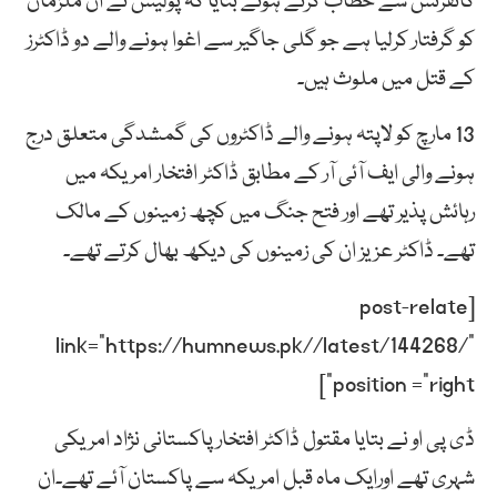
کانفرنس سے خطاب کرتے ہوئے بتایا کہ پولیس نے ان ملزمان
کو گرفتار کرلیا ہے جو گلی جاگیر سے اغوا ہونے والے دو ڈاکٹرز
کے قتل میں ملوث ہیں۔
13 مارچ کو لاپتہ ہونے والے ڈاکٹروں کی گمشدگی متعلق درج
ہونے والی ایف آئی آر کے مطابق ڈاکٹر افتخار امریکہ میں
رہائش پذیر تھے اور فتح جنگ میں کچھ زمینوں کے مالک
تھے۔ ڈاکٹر عزیز ان کی زمینوں کی دیکھ بھال کرتے تھے۔
[post-relate
link=”https://humnews.pk//latest/144268/”
position =”right”]
ڈی پی او نے بتایا مقتول ڈاکٹر افتخار پاکستانی نژاد امریکی
شہری تھے اورایک ماہ قبل امریکہ سے پاکستان آئے تھے۔ان