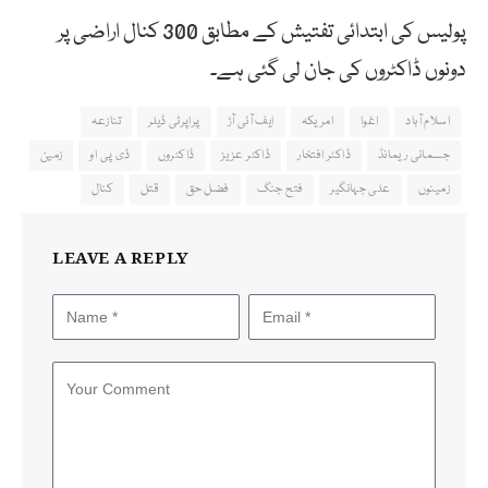
پولیس کی ابتدائی تفتیش کے مطابق 300 کنال اراضی پر
دونوں ڈاکٹروں کی جان لی گئی ہے۔
اسلام آباد
اغوا
امریکہ
ایف آئی آڑ
پراپرٹی ڈیلر
تنازعہ
جسمانی ریمانڈ
ڈاکٹر افتخار
ڈاکٹر عزیز
ڈاکٹروں
ڈی پی او
زمین
زمینوں
علی جہانگیر
فتح جنگ
فضل حق
قتل
کنال
LEAVE A REPLY