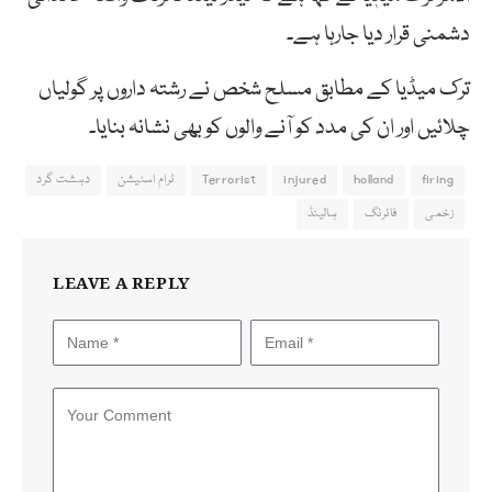
دشمنی قرار دیا جارہا ہے۔
ترک میڈیا کے مطابق مسلح شخص نے رشتہ داروں پر گولیاں
چلائیں اور ان کی مدد کو آنے والوں کو بھی نشانہ بنایا۔
firing
holland
injured
Terrorist
ٹرام اسٹیشن
دہشت گرد
زخمی
فائرنگ
ہالینڈ
LEAVE A REPLY