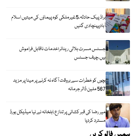
براڈ پیک حادثہ،5غیرملکی کوہ پیماؤں کی میتیں اسلام
آبادپہنچادی گئیں
جسٹس مسرت ہلالی ریٹائر؛خدمات ناقابل فراموش
ہیں،چیف جسٹس
بچوں کو خطرات سے بروقت آگاہ نہ کرنے پر میٹا پر مزید
567 ملین ڈالر جرمانہ
میر رضا کی قبر کشائی پر تنازع،اہلخانہ نے نیا میڈیکل بورڈ
مسترد کردیا
ہمیں فالو کریں