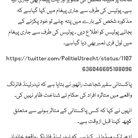
ہے۔ پولیس کی طرف سے جاری پیغام میں کہا گیاہے کہ
مذکورہ شخص کے بارے میں پتہ چلے تو خود پکڑنے کے
بجائے پولیس کو اطلاع دیں ۔ پولیس کی طرف سے جاری پیغام
میں ٹول فری نمبر بھی دیا گیاہے۔
https://twitter.com/PolitieUtrecht/status/1107
636046685188096
پاکستانی سفیر شجاعت راٹھور نے بتایا ہے کہ نیدرلینڈ فائرنگ
واقعے میں متاثرہ افراد کی حکام نے شناخت ظاہر نہیں کی۔
انہوں نے کہا کہ کسی پاکستانی کے متاثر ہونے سے متعلق
کچھ کہنا قبل از وقت ہے۔
ادھر ترک میڈٖیا نے کہا ہے کہ نیدر لینڈ فائرنگ واقعہ خاندانی