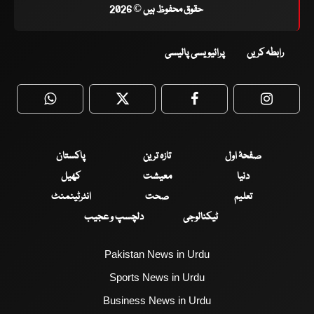
حقوق محفوظ ہیں © 2026
رابطہ کریں
پرائیویسی پالیسی
WhatsApp
Twitter
Facebook
Faceboo
صفحۂ اول
تازہ ترین
پاکستان
دنیا
معیشت
کھیل
تعلیم
صحت
انٹرٹینمنٹ
ٹیکنالوجی
دلچسپ و عجیب
Pakistan News in Urdu
Sports News in Urdu
Business News in Urdu