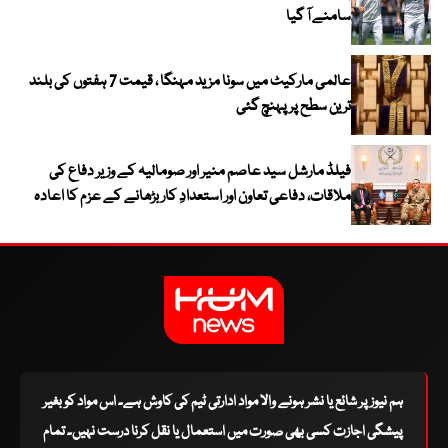
سامنے آ گیا
عالمی مارکیٹ میں سونا مزید مہنگا ، قیمت 7 ہفتوں کی بلند
ترین سطح پر پہنچ گئی
فیلڈ مارشل سید عاصم منیر اور صومالیہ کے وزیر دفاع کی
ملاقات، دفاعی تعاون اور استعدادِ کار بڑھانے کے عزم کا اعادہ
ہم نیوز پر شائع یا نشر ہونے والا مواد ادارتی ٹیم کی کاوش ہے۔ اس مواد کو بغیر
پیشگی اجازت کسی بھی صورت میں استعمال یا نقل کرنا درست نہیں۔ تمام