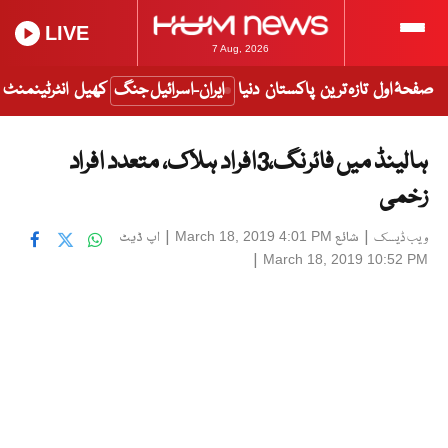
LIVE
7 Aug, 2026
صفحۂ اول
تازہ ترین
پاکستان
دنیا
ایران-اسرائیل جنگ
کھیل
انٹرٹینمنٹ
ہالینڈ میں فائرنگ،3افراد ہلاک، متعدد افراد
زخمی
|
شائع
|
اپ ڈیٹ
March 18, 2019 4:01 PM
ویب ڈیسک
|
March 18, 2019 10:52 PM