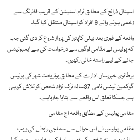
اسپتال ذرائع کے مطابق ٹرام اسٹیشن کے قریب فائرنگ سے
زخمی ہونے والے 9 افراد کو اسپتال منتقل کیا گیا۔
واقعہ کے فوری بعد ہیلی کاپٹرز کی پرواز شروع کر دی گئی جب
کہ پولیس نے مقامی لوگوں سے درخواست کی ہے ایمبولینس
جانے کے لیے راستہ خالی رکھیں۔
برطانوی خبررساں ادارے کے مطابق یوتریخت شہر کی پولیس
گوکمین ٹینس نامی 37سالہ ترک نژاد شخص کو تلاش کررہی
ہے جسکا تعلق اس واقعے سے بتایا جارہاہے۔
مقامی پولیس کے مطابق واقعہ آج مقامی
مقامی پولیس نے اس حوالے سے سماجی رابطے کی ویب
سائٹ پر مبینہ شخص کی تصویر اور ایک پیغام بھی جاری کیا