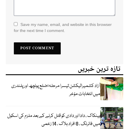
Save my name, email, and website in this browser
for the next time I comment.
تازہ ترین خبریں
آزاد کشمیرالیکشن تیسرا مرحلہ؛ضلع پونچھ اور پلندری
میں انتخابات مؤخر
بینکاک ، دادا اور دادی کو قتل کرنے کے بعد ملزم کی اسکول
میں فائرنگ ، 8 افراد ہلاک ، 14 زخمی