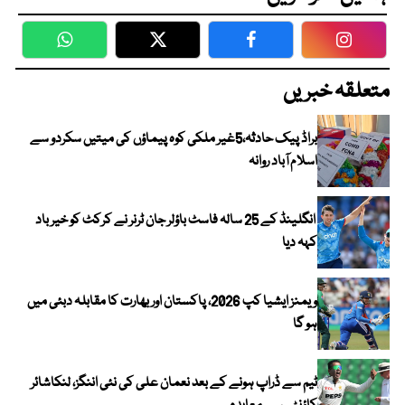
WhatsApp
Twitter
Facebook
Faceboo
متعلقہ خبریں
براڈ پیک حادثہ،5غیر ملکی کوہ پیماؤں کی میتیں سکردو سے
اسلام آباد روانہ
انگلینڈ کے 25 سالہ فاسٹ باؤلر جان ٹرنر نے کرکٹ کو خیر باد
کہہ دیا
ویمنز ایشیا کپ 2026، پاکستان اور بھارت کا مقابلہ دبئی میں
ہو گا
ٹیم سے ڈراپ ہونے کے بعد نعمان علی کی نئی اننگز، لنکاشائر