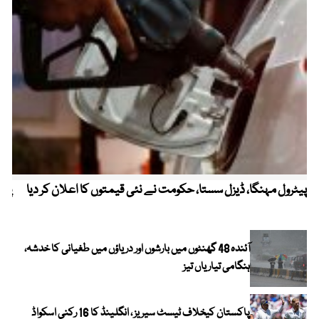
پیٹرول مہنگا، ڈیزل سستا، حکومت نے نئی قیمتوں کا اعلان کر دیا
پنج
آئندہ 48 گھنٹوں میں بارشوں اور دریاؤں میں طغیانی کا خدشہ،
ہنگامی تیاریاں تیز
پاکستان کیخلاف ٹیسٹ سیریز ، انگلینڈ کا 16 رکنی اسکواڈ