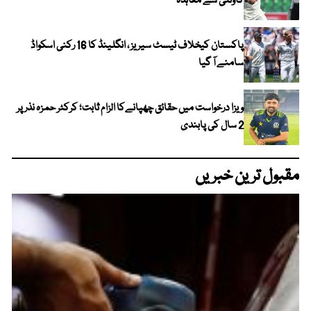
کاؤنٹی سے معاہدہ
پاکستان کیخلاف ٹیسٹ سیریز ، انگلینڈ کا 16 رکنی اسکواڈ
سامنے آ گیا
ویزا درخواست میں حقائق چھپانےکا الزام ثابت؛ کرکٹر حمزہ نذر پر
2 سال کی پابندی
مقبول ترین خبریں