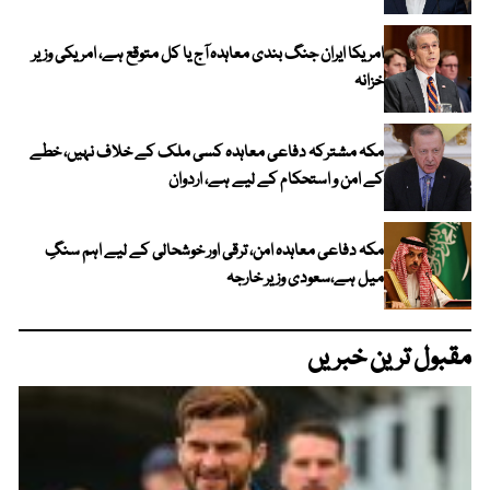
امریکا ایران جنگ بندی معاہدہ آج یا کل متوقع ہے، امریکی وزیر
خزانہ
مکہ مشترکہ دفاعی معاہدہ کسی ملک کے خلاف نہیں، خطے
کے امن و استحکام کے لیے ہے، اردوان
مکہ دفاعی معاہدہ امن، ترقی اور خوشحالی کے لیے اہم سنگِ
میل ہے،سعودی وزیر خارجہ
مقبول ترین خبریں