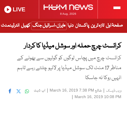
LIVE
8 Aug, 2026
صفحۂ اول
تازہ ترین
پاکستان
دنیا
ایران-اسرائیل جنگ
کھیل
انٹرٹینمنٹ
کرائسٹ چرچ حملہ اور سوشل میڈیا کا کردار
کرائسٹ چرچ میں پچاس لوگوں کو گولیوں سے بھونے کے
مناظر 17 منٹ تک سوشل میڈیا پر لائیو چلتے رہے تاہم
انہیں روکا نہ جاسکا
|
شائع
|
اپ ڈیٹ
March 16, 2019 7:38 PM
ویب ڈیسک
|
March 16, 2019 10:08 PM