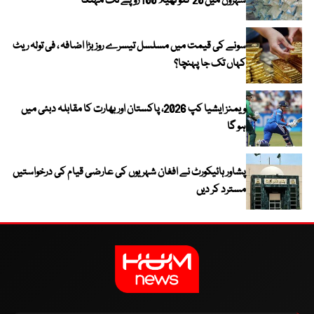
شہروں میں 20 کلو تھیلا 100 روپے تک مہنگا
سونے کی قیمت میں مسلسل تیسرے روز بڑا اضافہ ، فی تولہ ریٹ
کہاں تک جا پہنچا؟
ویمنز ایشیا کپ 2026، پاکستان اور بھارت کا مقابلہ دبئی میں
ہو گا
پشاور ہائیکورٹ نے افغان شہریوں کی عارضی قیام کی درخواستیں
مسترد کر دیں