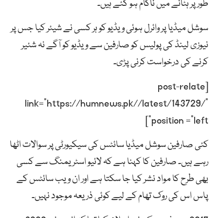
طور پر ہٹانے میں ناکام ہو گئے ہیں۔
سوشل میڈیا پر وائرل ہوئی ویڈیو کو ہر کسی نے شیئر کیا جس پر
نیوزی لینڈ کی پولیس کو صارفین سے ویڈیو کو آگے نہ شئیر
کرنے کی درخواست کرنی پڑی۔
[post-relate
link=”https://humnews.pk//latest/143729/”
position =”left”]
کئی صارفین سوشل میڈیا سائٹس کی سیکیورٹی پر سوالات اٹھا
رہے ہیں۔ صارفین کا کہنا ہے کہ لائیو اسٹریمنگ سے کسی
بھی طرح کا مواد نشر کیا جا سکتا ہے اور ان ویب سائٹس کے
پاس اس کی روک تھام کے لیے کوئی ذریعہ موجود نہیں۔