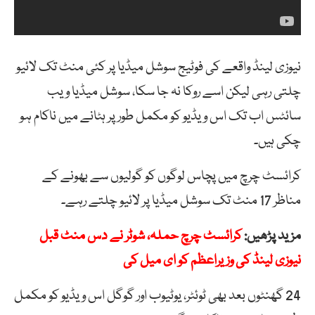
نیوزی لینڈ واقعے کی فوٹیج سوشل میڈیا پر کئی منٹ تک لائیو
چلتی رہی لیکن اسے روکا نہ جا سکا، سوشل میڈیا ویب
سائٹس اب تک اس ویڈیو کو مکمل طور پر ہٹانے میں ناکام ہو
چکی ہیں۔
کرائسٹ چرچ میں پچاس لوگوں کو گولیوں سے بھونے کے
مناظر 17 منٹ تک سوشل میڈیا پر لائیو چلتے رہے۔
مزید پڑھیں:
کرائسٹ چرچ حملہ، شوٹر نے دس منٹ قبل
نیوزی لینڈ کی وزیراعظم کو ای میل کی
24 گھنٹوں بعد بھی ٹوئٹر، یوٹیوب اور گوگل اس ویڈیو کو مکمل