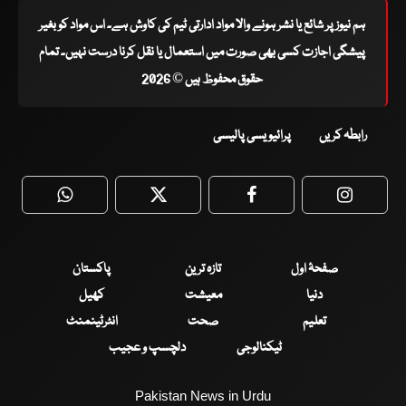
ہم نیوز پر شائع یا نشر ہونے والا مواد ادارتی ٹیم کی کاوش ہے۔ اس مواد کو بغیر
پیشگی اجازت کسی بھی صورت میں استعمال یا نقل کرنا درست نہیں۔ تمام
حقوق محفوظ ہیں © 2026
رابطہ کریں
پرائیویسی پالیسی
WhatsApp
Twitter
Facebook
Faceboo
صفحۂ اول
تازہ ترین
پاکستان
دنیا
معیشت
کھیل
تعلیم
صحت
انٹرٹینمنٹ
ٹیکنالوجی
دلچسپ و عجیب
Pakistan News in Urdu