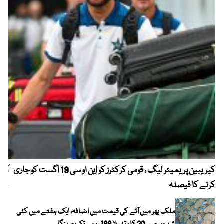
کیریبین پریمیئر لیگ ، قومی کرکٹرز کو این او سی 19 اگست کو جاری
آز
کرنے کا فیصلہ
چھی
ملک بھر میں آٹے کی قیمت میں اضافہ، ایک ہفتے میں کئی