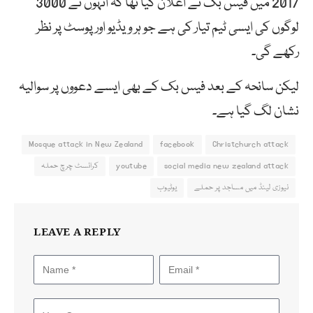
2017 میں فیس بک نے اعلان کیا تھا کہ انہوں نے 3000
لوگوں کی ایسی ٹیم تیار کی ہے جو ہر ویڈیو اور پوسٹ پر نظر
رکھے گی۔
لیکن سانحہ کے بعد فیس بک کے بھی ایسے دعووں پر سوالیہ
نشان لگ گیا ہے۔
Mosque attack in New Zealand
facebook
Christchurch attack
social media new zealand attack
youtube
کرائسٹ چرچ حملہ
نیوزی لینڈ میں مساجد پر حملے
یوٹیوب
LEAVE A REPLY