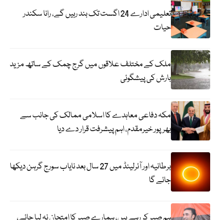
تعلیمی ادارے 24 اگست تک بند رہیں گے، رانا سکندر
حیات
ملک کے مختلف علاقوں میں گرج چمک کے ساتھ مزید
بارش کی پیشگوئی
مکہ دفاعی معاہدے کا اسلامی ممالک کی جانب سے
بھرپور خیرمقدم، اہم پیشرفت قرار دے دیا
برطانیہ اور آئرلینڈ میں 27 سال بعد نایاب سورج گرہن دیکھا
جائے گا
ہم صبر کر رہے ہیں، ہمارے صبر کا امتحان نہ لیا جائے،