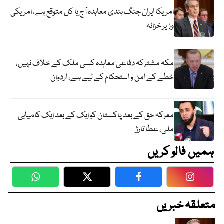
امریکا ایران جنگ بندی معاہدہ آج یا کل متوقع ہے، امریکی
وزیر خزانہ
مکہ مشترکہ دفاعی معاہدہ کسی ملک کے خلاف نہیں،
خطے کے امن و استحکام کے لیے ہے، اردوان
معرکہ حق کے بعد پاکستان کو ایک کے بعد ایک کامیابی
ملی، عطا تارڑ
ہمیں فالو کریں
WhatsApp
Twitter
Facebook
Faceboo
متعلقہ خبریں