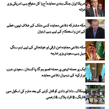
امریکا ایران جنگ بندی معاہدہ آج یا کل متوقع ہے، امریکی وزیر
خزانہ
مکہ مشترکہ دفاعی معاہدہ کسی ملک کے خلاف نہیں، خطے
کے امن و استحکام کے لیے ہے، اردوان
مکہ دفاعی معاہدہ امن، ترقی اور خوشحالی کے لیے اہم سنگِ
میل ہے،سعودی وزیر خارجہ
ایک پر حملہ تینوں پر حملہ تصور ہو گا، پاکستان ، سعودی عرب
اور ترکیہ کے درمیان دفاعی معاہدہ
بینکاک ، دادا اور دادی کو قتل کرنے کے بعد ملزم کی اسکول میں
فائرنگ ، 8 افراد ہلاک ، 14 زخمی