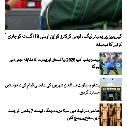
کیریبین پریمیئر لیگ ، قومی کرکٹرز کو این او سی 19 اگست کو جاری
آز
کرنے کا فیصلہ
چھی
ویمنز ایشیا کپ 2026، پاکستان اور بھارت کا مقابلہ دبئی میں
ہو گا
پشاور ہائیکورٹ نے افغان شہریوں کی عارضی قیام کی درخواستیں
مسترد کر دیں
عالمی مارکیٹ میں سونا مزید مہنگا ، قیمت 7 ہفتوں کی بلند
ترین سطح پر پہنچ گئی