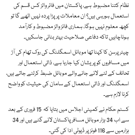
نظام کتنا مضبوط ہے، پاکستان میں فائر والز کس قسم کی
استعمال ہورہی ہیں؟ ان معاملات پر پڑا پردہ نہیں اٹھے گا تو
کچھ معلوم نہیں ہوگا، ہماری فائز والز مضبوط و کارآمد
ہوناچاہیں تاکہ دفاعی صلاحیت بہتر بنائی جاسکیں۔
چیئرپرسن کا کہنا تھا موبائل اسمگلنگ کی روک تھام کی آڑ
میں مسافروں کو پریشان کیا جارہا ہے، ذاتی استعمال اور
تحائف کے لئے لائے جانے والے موبائل ضبط کرلئے جاتے ہیں،
اسمگلنگ اور ذاتی استعمال کے سامان کی حیثیت کو واضح
کرنا لازم ہے۔
کسٹم حکام نے کمیٹی اجلاس میں بتایا کہ 15 فروری کے بعد
سے اب 34 ہزار موبائل مسافر پاکستان لائے گئے ہیں اور 34
ہزارمیں سے 116 فونز پر ڈیوٹی ادا کی گئی۔