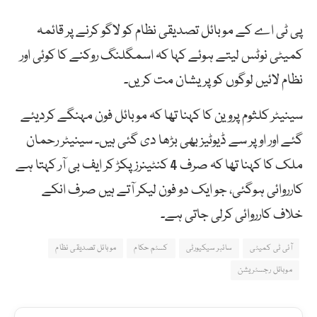
پی ٹی اے کے موبائل تصدیقی نظام کو لاگو کرنے پر قائمہ
کمیٹی نوٹس لیتے ہوئے کہا کہ اسمگلنگ روکنے کا کوئی اور
نظام لائیں لوگوں کو پریشان مت کریں۔
سینیٹر کلثوم پروین کا کہنا تھا کہ موبائل فون مہنگے کردیئے
گئے اور اوپر سے ڈیوٹیز بھی بڑھا دی گئی ہیں۔ سینیٹر رحمان
ملک کا کہنا تھا کہ صرف 4 کنٹینرز پکڑ کر ایف بی آر کہتا ہے
کارروائی ہوگئی، جو ایک دو فون لیکر آتے ہیں صرف انکے
خلاف کارروائی کرلی جاتی ہے۔
آئی ٹی کمیٹی
سائبر سیکیورٹی
کسٹم حکام
موبائل تصدیقی نظام
موبائل رجسٹریشن