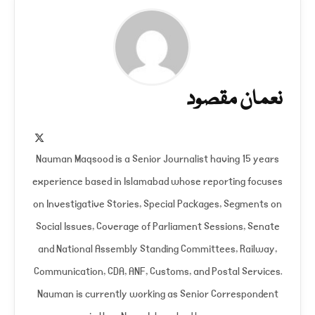
نعمان مقصود
X
(Twitter)
Nauman Maqsood is a Senior Journalist having 15 years
experience based in Islamabad whose reporting focuses
on Investigative Stories, Special Packages, Segments on
Social Issues, Coverage of Parliament Sessions, Senate
and National Assembly Standing Committees, Railway,
Communication, CDA, ANF, Customs, and Postal Services.
Nauman is currently working as Senior Correspondent