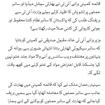
قائمہ کمیٹی برائے آئی ٹی نے بھارتی سوشل میڈیا اور سائبر
حملوں پر تشویش کا اظہار کرتے ہوئے وزارت آئی ٹی سے
بریفنگ طلب کی کہ پاکستان کا سائبر نظام کتنا محفوظ اور
جوابی کارروائی کی کتنی صلاحیت رکھتا ہے؟
وزیر برائے آئی ٹی خالد مقبول صدیقی نے کمیٹی کو بتایا
کہ سائبر سیکیورٹی اتھارٹی بنانا انتہائی ضروری ہے، روزانہ کی
بنیادوں پر مختلف ویب سائٹس پر آنے والا مواد جلد ختم نہیں
کیا جاسکتا، قابل اعتراض مواد کے ختم کرنے میں کچھ وقت
لگے گا۔
سینیٹر رحمان ملک نے کہا کہ قائمہ کمیٹی میں بھارت کی
جانب سے سائبر حملوں کا معاملہ اٹھایا گیا ہے ہمیں بریف
کیاجائے کہ بھارت کے سائبر حملوں کو روکنے کے لئے ہمارا