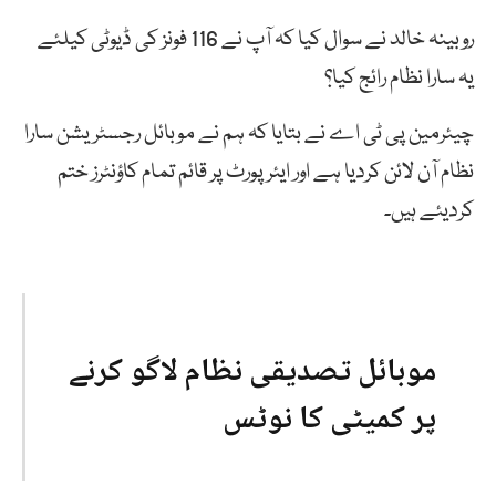
روبینہ خالد نے سوال کیا کہ آپ نے 116 فونز کی ڈیوٹی کیلئے
یہ سارا نظام رائج کیا؟
چیئرمین پی ٹی اے نے بتایا کہ ہم نے موبائل رجسٹریشن سارا
نظام آن لائن کردیا ہے اور ایئرپورٹ پر قائم تمام کاؤنٹرز ختم
کردیئے ہیں۔
موبائل تصدیقی نظام لاگو کرنے
پر کمیٹی کا نوٹس