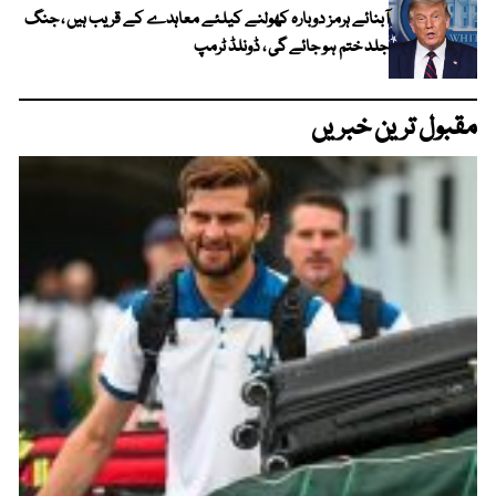
آبنائے ہرمز دوبارہ کھولنے کیلئے معاہدے کے قریب ہیں ، جنگ
جلد ختم ہو جائے گی ، ڈونلڈ ٹرمپ
مقبول ترین خبریں