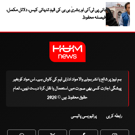
بانی پی ٹی آئی اور بشریٰ بی بی کی قیدِ تنہائی کیس، دلائل مکمل،
فیصلہ محفوظ
ہم نیوز پر شائع یا نشر ہونے والا مواد ادارتی ٹیم کی کاوش ہے۔ اس مواد کو بغیر
پیشگی اجازت کسی بھی صورت میں استعمال یا نقل کرنا درست نہیں۔ تمام
حقوق محفوظ ہیں © 2026
رابطہ کریں
پرائیویسی پالیسی