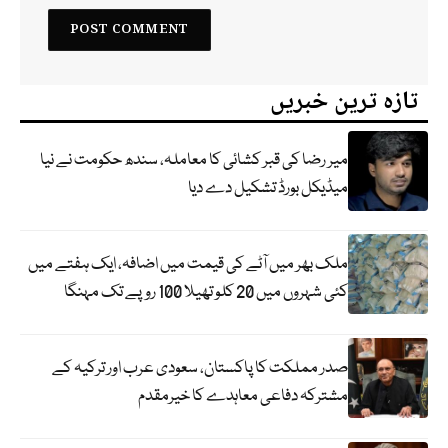
تازہ ترین خبریں
میر رضا کی قبر کشائی کا معاملہ، سندھ حکومت نے نیا
میڈیکل بورڈ تشکیل دے دیا
ملک بھر میں آٹے کی قیمت میں اضافہ، ایک ہفتے میں
کئی شہروں میں 20 کلو تھیلا 100 روپے تک مہنگا
صدر مملکت کا پاکستان، سعودی عرب اور ترکیہ کے
مشترکہ دفاعی معاہدے کا خیرمقدم