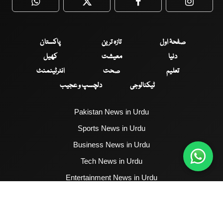
WhatsApp
Twitter
Facebook
Faceboo
صفحۂ اول
تازہ ترین
پاکستان
دنیا
معیشت
کھیل
تعلیم
صحت
انٹرٹینمنٹ
ٹیکنالوجی
دلچسپ و عجیب
Pakistan News in Urdu
Sports News in Urdu
Business News in Urdu
Tech News in Urdu
Entertainment News in Urdu
Health News in Urdu
Hum News English