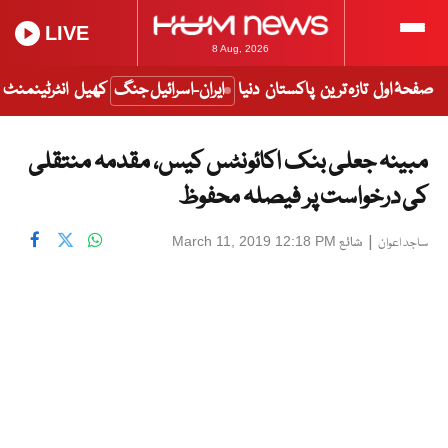
LIVE
8 Aug, 2026
صفحۂ اول
تازہ ترین
پاکستان
دنیا
ایران-اسرائیل جنگ
کھیل
انٹرٹینمنٹ
مبینہ جعلی بنک اکائونٹس کیس، مقدمہ منتقلی
کی درخواست پر فیصلہ محفوظ
|
شائع
March 11, 2019 12:18 PM
ساجد اعوان