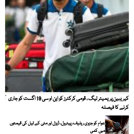
کیریبین پریمیئر لیگ ، قومی کرکٹرز کو این او سی 19 اگست کو جاری
آز
کرنے کا فیصلہ
چھی
عوام کو جزوی ریلیف، پیٹرول، ڈیزل اور مٹی کے تیل کی قیمتوں
میں کمی