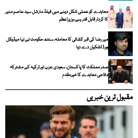
معاہدے کو عملی شکل دینے میں فیلڈ مارشل سید عاصم منیر
کا کردار قابل قدر ہے، وزیراعظم
میر رضا کی قبر کشائی کا معاملہ، سندھ حکومت نے نیا میڈیکل
بورڈ تشکیل دے دیا
صدر مملکت کا پاکستان، سعودی عرب اور ترکیہ کے مشترکہ
دفاعی معاہدے کا خیرمقدم
مقبول ترین خبریں