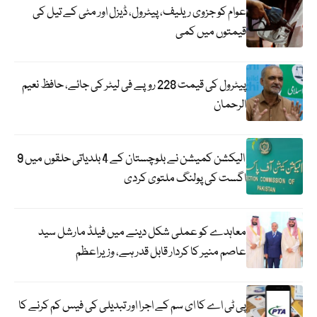
عوام کو جزوی ریلیف، پیٹرول، ڈیزل اور مٹی کے تیل کی
قیمتوں میں کمی
پیٹرول کی قیمت 228 روپے فی لیٹر کی جائے، حافظ نعیم
الرحمان
الیکشن کمیشن نے بلوچستان کے 4 بلدیاتی حلقوں میں 9
اگست کی پولنگ ملتوی کردی
معاہدے کو عملی شکل دینے میں فیلڈ مارشل سید
عاصم منیر کا کردار قابل قدر ہے، وزیراعظم
پی ٹی اے کا ای سم کے اجرا اور تبدیلی کی فیس کم کرنے کا