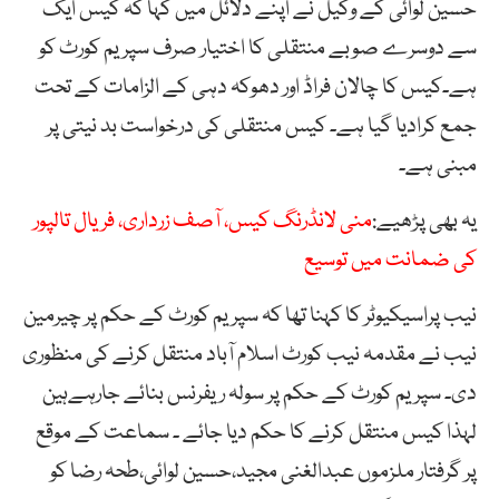
حسین لوائی کے وکیل نے اپنے دلائل میں کہا کہ کیس ایک
سے دوسرے صوبے منتقلی کا اختیار صرف سپریم کورٹ کو
ہے۔کیس کا چالان فراڈ اور دھوکہ دہی کے الزامات کے تحت
جمع کرادیا گیا ہے۔ کیس منتقلی کی درخواست بد نیتی پر
مبنی ہے۔
یہ بھی پڑھیے:
منی لانڈرنگ کیس، آصف زرداری، فریال تالپور
کی ضمانت میں توسیع
نیب پراسیکیوٹر کا کہنا تھا کہ سپریم کورٹ کے حکم پر چیرمین
نیب نے مقدمہ نیب کورٹ اسلام آباد منتقل کرنے کی منظوری
دی۔ سپریم کورٹ کے حکم پر سولہ ریفرنس بنائے جارہےہین
لہذا کیس منتقل کرنے کا حکم دیا جائے ۔ سماعت کے موقع
پر گرفتار ملزموں عبدالغنی مجید،حسین لوائی،طحہ رضا کو