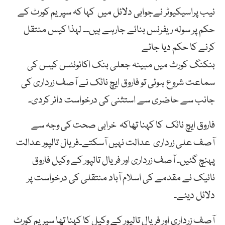
نیب پراسیکیوٹر نےجوابی دلائل میں کہا کہ سپریم کورٹ کے
حکم پر سولہ ریفرنس بنائے جارہے ہیں۔۔ لہذا کیس منتقل
کرنے کا حکم دیا جائے
بنکنگ کورٹ میں مبینہ جعلی بنک اکائونٹس کیس کی
سماعت شروع ہوئی تو فاروق ایچ نائک نے آصف زرداری کی
جانب سے حاضری سے استثنی کی درخواست دائر کردی۔
فاروق ایچ نائک کا کہنا تھاکہ خرابی صحت کی وجہ سے
آصف علی زرداری عدالت نہیں آسکتے۔فریال تالپور عدالت
پہنچ گئیں۔ آصف زرداری اور فریال تالپور کے وکیل فاروق
نائیک نے مقدمے کی اسلام آباد منتقلی کی درخواست پر
دلائل دیئے۔
آصف زرداری اور فریال تالپور کے وکیل کا کہنا تھا سپریم کورٹ