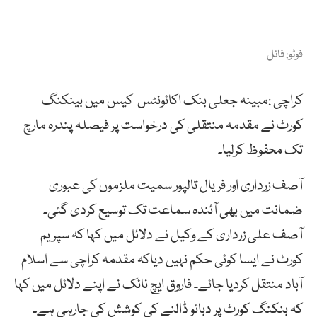
فوٹو: فائل
کراچی :مبینہ جعلی بنک اکائونٹس کیس میں بینکنگ
کورٹ نے مقدمہ منتقلی کی درخواست پر فیصلہ پندرہ مارچ
تک محفوظ کرلیا۔
آصف زرداری اور فریال تالپور سمیت ملزموں کی عبوری
ضمانت میں بھی آئندہ سماعت تک توسیع کردی گئی۔
آصف علی زرداری کے وکیل نے دلائل میں کہا کہ سپریم
کورٹ نے ایسا کوئی حکم نہیں دیاکہ مقدمہ کراچی سے اسلام
آباد منتقل کردیا جائے۔ فاروق ایچ نائک نے اپنے دلائل میں کہا
کہ بنکنگ کورٹ پر دبائو ڈالنے کی کوشش کی جارہی ہے۔