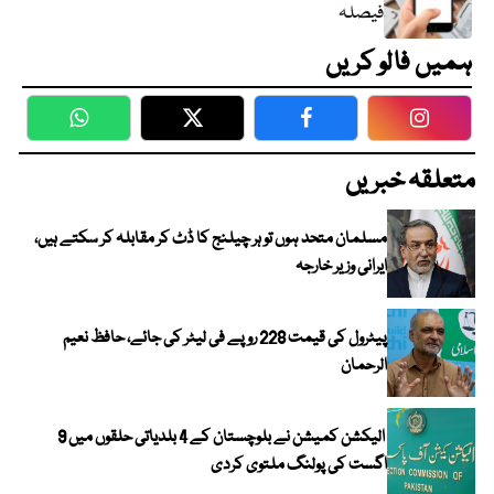
فیصلہ
ہمیں فالو کریں
WhatsApp
Twitter
Facebook
Faceboo
متعلقہ خبریں
مسلمان متحد ہوں تو ہر چیلنج کا ڈٹ کر مقابلہ کر سکتے ہیں،
ایرانی وزیر خارجہ
پیٹرول کی قیمت 228 روپے فی لیٹر کی جائے، حافظ نعیم
الرحمان
الیکشن کمیشن نے بلوچستان کے 4 بلدیاتی حلقوں میں 9
اگست کی پولنگ ملتوی کردی