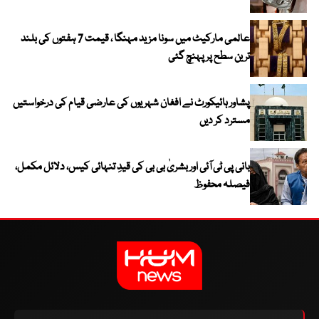
عالمی مارکیٹ میں سونا مزید مہنگا ، قیمت 7 ہفتوں کی بلند
ترین سطح پر پہنچ گئی
پشاور ہائیکورٹ نے افغان شہریوں کی عارضی قیام کی درخواستیں
مسترد کر دیں
بانی پی ٹی آئی اور بشریٰ بی بی کی قیدِ تنہائی کیس، دلائل مکمل،
فیصلہ محفوظ