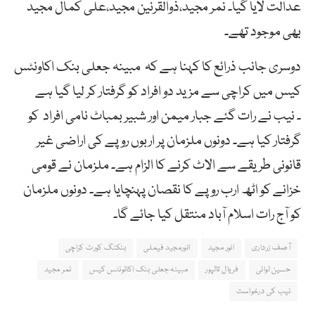
عدالت لایا گیا۔ نمر مجید،ذوالقرنین مجید،علی کمال مجید
بھی موجود تھے۔
دوسری جانب ذرائع کا کہنا ہے کہ مبینہ جعلی بنک اکاونٹس
کیس میں کراچی سے مزید دو افراد کو گرفتار کر لیا گیا ہے
۔ نیب نے رات گئے جبار میمن اور شبیر بمباٹ نامی افراد کو
گرفتار کیا ہے۔ دونوں ملزمان پر اربوں روپے کی اراضی غیر
قانونی طریقے سے الاٹ کرنے کا الزام ہے۔ ملزمان نے قومی
خزانے کو اٹھ ارب روپے کا نقصان پہنچایا ہے۔ دونوں ملزمان
کو آج رات اسلام آباد منتقل کیا جائے گا۔
آصف زرداری
انور مجید
انورمجید فیملی
بنکنگ کورٹ کراچی
حسین لوائی
فریال تالپور
مبینہ جعلی بنک اکائونٹس کیس
نمر مجید
نیب کی درخواست