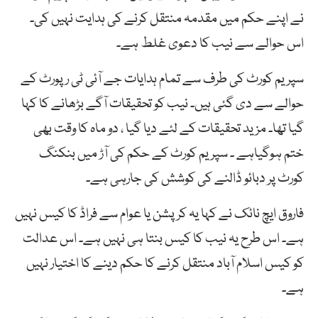
نے اپنے حکم میں مقدمہ منتقل کرنے کی ہدایت نہیں کی۔
اس حوالے سے نیب کا دعوی غلط ہے۔
سپریم کورٹ کی طرف سے تمام ہدایات جے آئی ٹی رپورٹ کے
حوالے سے دی گئی ہیں۔ نیب کو تحقیقات آگے بڑھانے کا کہا
گیا تھا۔ مزید تحقیقات کے لئے دیا گیا ، دو ماہ کا وقت بھی
ختم ہوگیاہے ۔ سپریم کورٹ کے حکم کی آڑ میں بنکنگ
کورٹ پر دبائو ڈالنے کی کوشش کی جارہی ہے۔
فاروق ایچ نائک نے کہا یہ کرپشن یا عوام سے فراڈ کا کیس نہیں
ہے۔ اس طرح یہ نیب کا کیس بنتا ہی نہیں ہے۔ اس عدالت
کو کیس اسلام آباد منتقل کرنے کا حکم دینے کا اختیار نہیں
ہے۔