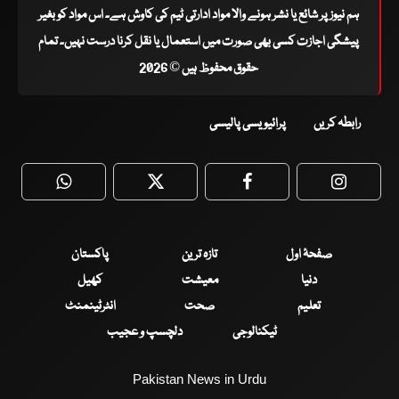
ہم نیوز پر شائع یا نشر ہونے والا مواد ادارتی ٹیم کی کاوش ہے۔ اس مواد کو بغیر
پیشگی اجازت کسی بھی صورت میں استعمال یا نقل کرنا درست نہیں۔ تمام
حقوق محفوظ ہیں © 2026
رابطہ کریں
پرائیویسی پالیسی
WhatsApp
Twitter
Facebook
Faceboo
صفحۂ اول
تازہ ترین
پاکستان
دنیا
معیشت
کھیل
تعلیم
صحت
انٹرٹینمنٹ
ٹیکنالوجی
دلچسپ و عجیب
Pakistan News in Urdu