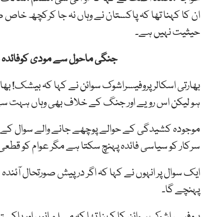
ان کا کہنا تھا کہ پاکستان نے وہاں نہ جا کرکچھ خاص ض
حیثیت نہیں ہے۔
جنگی ماحول سے مودی کوفائدہ ہ
بھارتی اسکالرپروفیسراشوک سوائن نے کہا کہ بیشک! بھا
ہو لیکن اس رویے اور جنگ کے خلاف بھی وہاں ہہت سے
موجودہ کشیدگی کے حوالے پوچھے جانے والے سوال کے ج
سرکار کو سیاسی فائدہ پہنچ سکتا ہے مگر عوام کو قطعی ف
ایک سوال پر انہوں نے کہا کہ اگر درپیش صورتحال آئند
پہنچے گا۔
پروفیسر اشوک سوائن کا کہنا تھا کہ مسلمانوں اور پاک