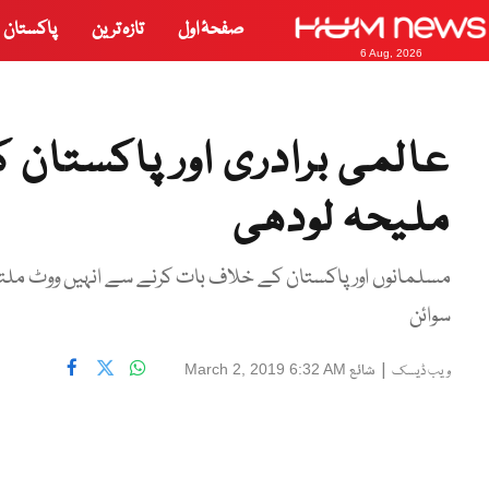
صفحۂ اول
تازہ ترین
پاکستان
6 Aug, 2026
عالمی برادری اور پاکستان 
ملیحہ لودھی
مسلمانوں اور پاکستان کے خلاف بات کرنے سے انہیں ووٹ ملتے ہ
سوائن
|
شائع
March 2, 2019 6:32 AM
ویب ڈیسک