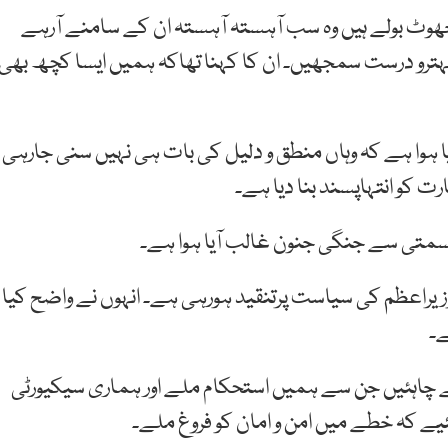
 جھوٹ بولے ہیں وہ سب آہستہ آہستہ ان کے سامنے آرہے
بہترو درست سمجھیں۔ ان کا کہنا تھاکہ ہمیں ایسا کچھ بھی
مچایا ہوا ہے کہ وہاں منطق و دلیل کی بات ہی نہیں سنی جارہی
ت کو انتہاپسند بنا دیا ہے۔
قسمتی سے جنگی جنون غالب آیا ہوا ہے۔
ی وزیراعظم کی سیاست پرتنقید ہورہی ہے۔ انہوں نے واضح کیا
ے۔
نے چاہئیں جن سے ہمیں استحکام ملے اور ہماری سیکیورٹی
یے کہ خطے میں امن و امان کو فروغ ملے۔