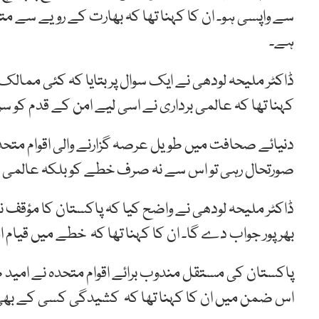
سے واپسی ہو۔ ان کا کہنا تھا کہ بھارت کے رویے سے م
ہے۔
ڈاکٹر ملیحہ لودھی نے ایک سوال پر بتایا کہ کئی ممال
کہنا تھا کہ عالمی برداری نے اسی لیے امن کے قدم کو سرا
دنیائے صحافت میں طویل عرصہ گزارنے والی اقوام متحد
صورتحال رہی تو اس سے نہ صرف خطے کو بلکہ عالمی ا
ڈاکٹر ملیحہ لودھی نے واضح کیا کہ پاکستان کا مؤقف 
بھرپور جواب دے گا۔ ان کا کہنا تھا کہ خطے میں قیام 
پاکستان کی مستقل مندوب برائے اقوام متحدہ نے امید ظا
اس ضمن میں ان کا کہنا تھا کہ کشیدگی کسی کے بھی 