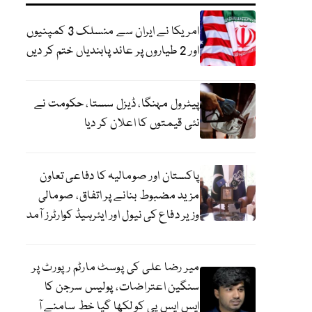
امریکا نے ایران سے منسلک 3 کمپنیوں
اور 2 طیاروں پر عائد پابندیاں ختم کر دیں
پیٹرول مہنگا، ڈیزل سستا، حکومت نے
نئی قیمتوں کا اعلان کر دیا
پاکستان اور صومالیہ کا دفاعی تعاون
مزید مضبوط بنانے پر اتفاق، صومالی
وزیر دفاع کی نیول اور ایئرہیڈ کوارٹرز آمد
میر رضا علی کی پوسٹ مارٹم رپورٹ پر
سنگین اعتراضات، پولیس سرجن کا
ایس ایس پی کو لکھا گیا خط سامنے آ