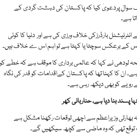
یک سوال پردعویٰ کیا کہ پاکستان کی دہشت گردی کے
تا ہے۔
ے انٹرنیشنل بارڈرزکی خلاف ورزی کی ہے اور دنیا کا کوئی
ر اس کے برعکس سوچتا یا کہتا ہے تو اہم اس ے خلاف ہیں۔
حہ لودھی نے کہا کہ عالمی برداری کا موقف ہے کہ خطے کو
ے۔ ان کا کہنا تھا کہ پاکستان کےاقدامات کو قدر کی نگاہ
ے رویے کو بھی دیکھ رہی ہے۔
ا پسند بنا دیا ہے، حناربانی کھر
کہ بھارتی وزیراعظم سے اچھی توقعات رکھنا مشکل ہے
 توقع تھی کہ وہ ماضی سے کچھ سیکھیں گے۔