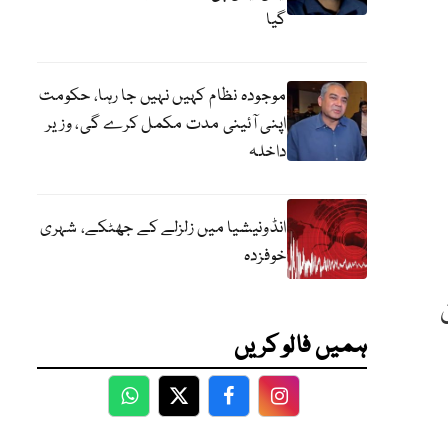
گیا
موجودہ نظام کہیں نہیں جا رہا، حکومت
اپنی آئینی مدت مکمل کرے گی، وزیر
داخلہ
انڈونیشیا میں زلزلے کے جھٹکے، شہری
خوفزدہ
ہمیں فالو کریں
WhatsApp
Twitter
Facebook
Facebook