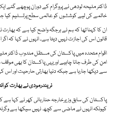
ڈاکٹر ملیحہ لودھی نے پروگرام کے دوران پوچھے گئے ا
خاتمے کی لیے کوششوں کو عالمی سطح پرتسلیم کیا جا
ان کا کہنا تھا کہ ہم نے ہرجگہ واضح کیا ہے کہ بھارت ن
قانون اس کی اجازت نہیں دیتا ہے۔ انہوں نے کہا کہ اگ
اقوام متحدہ میں پاکستان کی مستقل مندوب ڈاکٹر ملی
امن کی طرف جانا چاہیے اور یہی پاکستان کا بھی موقف ہ
سے دیکھا جارہا ہے جبکہ دنیا بھارتی حارحیت اور اس ک
نریندرمودی نے بھارت کو انتہ
پاکستان کی سابق وزیرخارجہ حناربانی کھر نے کہا ہے 
کیونکہ انہوں نے ماضی سے کچھ نہیں سیکھا ہے وگرنہ