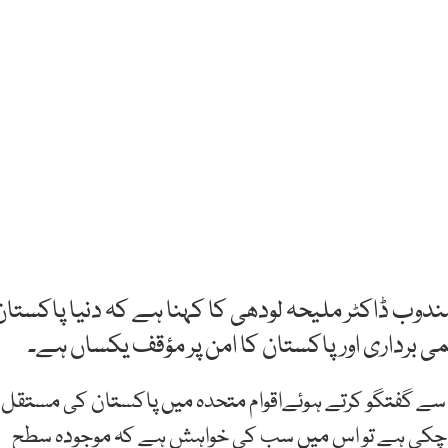
مندوب ڈاکٹر ملیحہ لودھی کا کہنا ہے کہ دنیا پاکستان
ی برداری اورپاکستان کا امن پر مؤقف یکساں ہے۔
یب سے گفتگو کرتے ہوئےاقوام متحدہ میں پاکستان کی مستقل
 چکی ہے تو اس میں سب کی خواہش ہے کہ موجودہ سطح