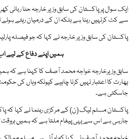
ایک سوال پرپاکستان کی سابق وزیر خارجہ حنا ربانی کھ
سے کٹ کرنہیں رہنا ہے بلکہ ان کے درمیان رہتے ہوئے 
پاکستان کی سابق وزیر خارجہ نے کہا کہ جو فیصلہ پارل
ہمیں اپنے دفاع کے لیے اب 
سابق وزیرخارجہ خواجہ محمد آصف کا کہنا ہے کہ ہمیں 
بھارت کا اعتبار نہیں کرنا چاہیے کیونکہ وہاں کی 
جاسکتی ہے۔
پاکستان مسلم لیگ (ن) کے مرکزی رہنما نے کہا کہ پاکس
جارہی ہے اس سے یہی پیغام ملتا ہے کہ ہمیں ہروقت تیا
خواجہ محمد آصف نے کہا کہ او آئی سی مسلم ممالک ک