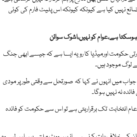
ائع نہیں کیا ہے کیونکہ کیونکہ اس پلیٹ فارم کی کوئی
وسکتا ہے،عوام کو نہیں،اشوک سوائن
رتی حکومت اورمیڈیا کا رویہ ایسا ہے کہ جیسے ابھی جنگ
 لوگ موجود ہیں۔
واب میں انہوں نے کہا کہ صورتحل سے وقتی طور پر مودی
ائدہ نہ نہیں ہوگا۔
ہ عام انتخابت تک برقرارہتی ہے تو اس سے حکومت کو فائدہ
ستان کے خلاف بات کرنے سے انہیں ووٹ ملتے ہیں اس لیے وہ