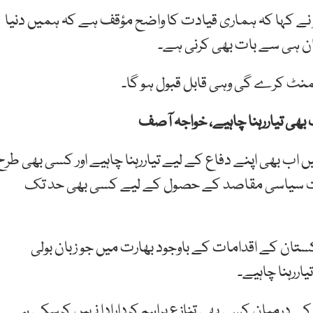
ر نے کہا کہ ہماری قیادت کا واضح مؤقف ہے کہ ہمیں دنیا
ان ہی سے بات بھی کرنی ہے۔
یمنٹ کرے گی وہی قابل قبول ہو گا۔
بھی تیاررہنا چاہیے، خواجہ آصف
اب بھی اپنے دفاع کے لیے تیاررہنا چاہیے اور کسی بھی طرح
حکومت سیاسی مقاصد کے حصول کے لیے کسی بھی حد تک
تان کے اقدامات کے باوجود بھارت میں جو زبان بولی
ررہنا چاہیے۔
ے درمیان کسی بھی تنازع پراہم کردارادا نہیں کرسکی ہے۔