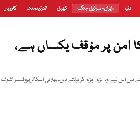
دنیا
ایران-اسرائیل جنگ
کھیل
انٹرٹینمنٹ
کاروبار
کا امن پر مؤقف یکساں ہے،
یں اس لیے وہ بڑھ چڑھ کر بولتے ہیں۔بھارتی اسکالر پروفیسر اشوک