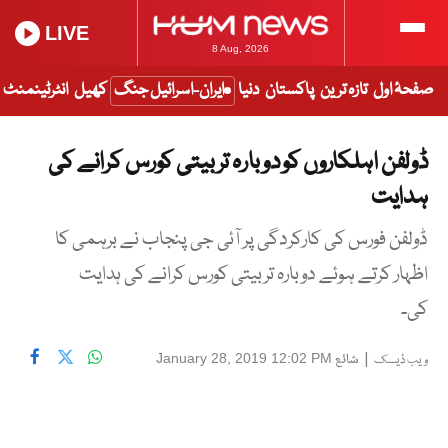
LIVE
8 Aug, 2026
صفحۂ اول
تازہ ترین
پاکستان
دنیا
ایران-اسرائیل جنگ
کھیل
انٹرٹینمنٹ
ڈولفن اہلکاروں کو دوبارہ تربیتی کورس کرانے کی
ہدایت
ڈولفن فورس کی کارکردگی پر آئی جی پنجاب نے برہمی کا
اظہار کرتے ہوئے دوبارہ تربیتی کورس کرانے کی ہدایت
کی۔
|
شائع
January 28, 2019 12:02 PM
ویب ڈیسک