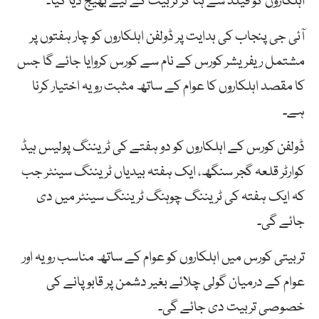
اہلکاروں کو فیلڈ سے ہٹا کر تربیت کے لیے بھیج دیا گیا۔
آئی جی پنجاب کی ہدایت پر ڈولفن اہلکاروں کو چار ہفتوں پر
مشتمل ریفریشر کورس کے نام سے کورس کروایا جائے گا جس
کا مقصد اہلکاروں کا عوام کے ساتھ مثبت رویہ اختیار کرنا
ہے۔
ڈولفن کورس کے اہلکاروں کو دو ہفتے کی ٹریننگ پولیس ہیڈ
کوارٹر قلعہ گجر سنگھ، ایک ہفتہ بیدیاں ٹریننگ سینٹر جب
کہ ایک ہفتہ کی ٹریننگ چوہنگ ٹریننگ سینٹر میں دی
جائے گی۔
تربیتی کورس میں اہلکاروں کو عوام کے ساتھ مناسب رویہ اور
عوام کے درمیان گولی چلائے بغیر دشمن پر قابو پانے کی
خصوصی تربیت دی جائے گی۔