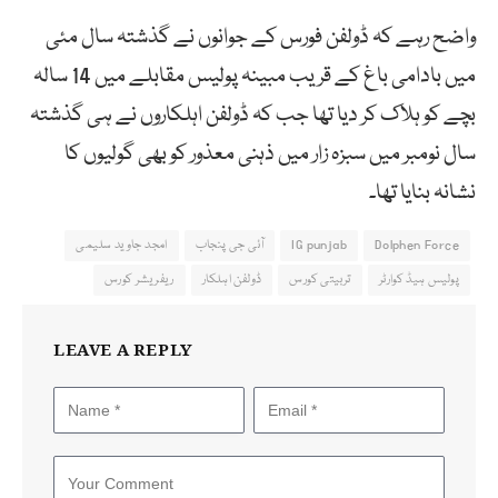
واضح رہے کہ ڈولفن فورس کے جوانوں نے گذشتہ سال مئی
میں بادامی باغ کے قریب مبینہ پولیس مقابلے میں 14 سالہ
بچے کو ہلاک کر دیا تھا جب کہ ڈولفن اہلکاروں نے ہی گذشتہ
سال نومبر میں سبزہ زار میں ذہنی معذور کو بھی گولیوں کا
نشانہ بنایا تھا۔
Dolphen Force
IG punjab
آئی جی پنجاب
امجد جاوید سلیمی
پولیس ہیڈ کوارٹر
تربیتی کورس
ڈولفن اہلکار
ریفریشر کورس
LEAVE A REPLY