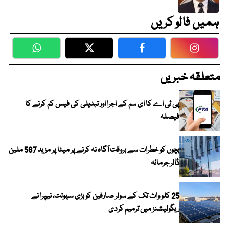
ہمیں فالو کریں
WhatsApp
Twitter
Facebook
Faceboo
متعلقہ خبریں
پی ٹی اے کا ای سم کے اجرا اور تبدیلی کی فیس کم کرنے کا
فیصلہ
بچوں کو خطرات سے بروقت آگاہ نہ کرنے پر میٹا پر مزید 567 ملین
ڈالر جرمانہ
25 کلو واٹ تک کے سولر صارفین کو بڑی سہولت، نیپرا نے
ریگولیشنز میں ترمیم کردی