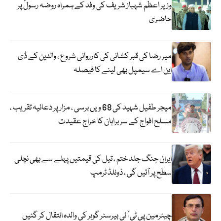
وزیر اعظم شہباز شریف کی وفد کے ہمراہ روضہ رسولؐ پر
حاضری
میر رضا کی قبر کشائی کی کارروائی شروع ، والدین کے ڈی
این اے سیمپل بھی لینے کا فیصلہ
میجر طفیل شہید کی 68 ویں برسی ، مزار پر دعائیہ تقریب ،
مسلح افواج کے سربراہان کا خراج عقیدت
ایران جنگ جلد ختم ، تیل کی قیمتیں پہلے سے بھی نچلی
سطح پر آئیں گی ، ڈونلڈ ٹرمپ
چیئرمین پی ٹی آئی بیرسٹر گوہر کی والدہ انتقال کر گئیں