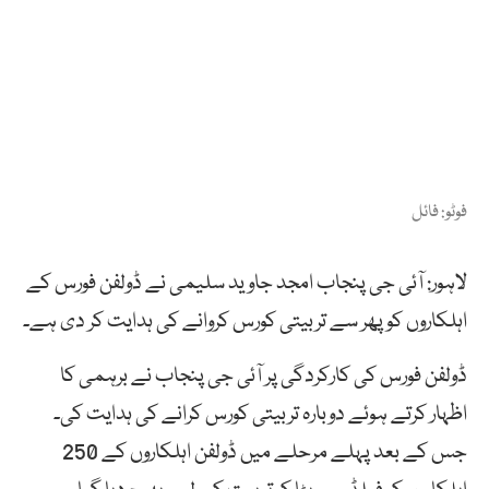
فوٹو: فائل
لاہور: آئی جی پنجاب امجد جاوید سلیمی نے ڈولفن فورس کے
اہلکاروں کو پھر سے تربیتی کورس کروانے کی ہدایت کر دی ہے۔
ڈولفن فورس کی کارکردگی پر آئی جی پنجاب نے برہمی کا
اظہار کرتے ہوئے دوبارہ تربیتی کورس کرانے کی ہدایت کی۔
جس کے بعد پہلے مرحلے میں ڈولفن اہلکاروں کے 250