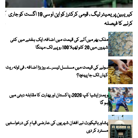
کیریبین پریمیئر لیگ ، قومی کرکٹرز کو این او سی 19 اگست کو جاری
آز
کرنے کا فیصلہ
چھی
ملک بھر میں آٹے کی قیمت میں اضافہ، ایک ہفتے میں کئی
شہروں میں 20 کلو تھیلا 100 روپے تک مہنگا
سونے کی قیمت میں مسلسل تیسرے روز بڑا اضافہ ، فی تولہ ریٹ
کہاں تک جا پہنچا؟
ویمنز ایشیا کپ 2026، پاکستان اور بھارت کا مقابلہ دبئی میں
ہو گا
پشاور ہائیکورٹ نے افغان شہریوں کی عارضی قیام کی درخواستیں
مسترد کر دیں