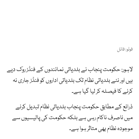
فوٹو: فائل
لاہور: حکومت پنجاب نے بلدیاتی نمائندوں کے فنڈز روک دیے
ہیں اور نئے بلدیاتی نظام تک بلدیاتی اداروں کو فنڈز جاری نہ
کرنے کا فیصلہ کر لیا گیا ہے۔
ذرائع کے مطابق حکومت پنجاب بلدیاتی نظام تبدیل کرنے
میں ناصرف ناکام رہی ہے بلکہ حکومت کی پالیسیوں سے
موجودہ نظام بھی متاثر ہوا ہے۔