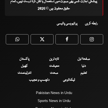
پیشگی اجازت کسی بھی صورت میں استعمال یا نقل کرنا درست نہیں۔ تمام
حقوق محفوظ ہیں © 2026
رابطہ کریں
پرائیویسی پالیسی
WhatsApp
Twitter
Facebook
Faceboo
صفحۂ اول
تازہ ترین
پاکستان
دنیا
معیشت
کھیل
تعلیم
صحت
انٹرٹینمنٹ
ٹیکنالوجی
دلچسپ و عجیب
Pakistan News in Urdu
Sports News in Urdu