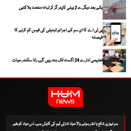
یکے بعد دیگرے 2 ہیلی کاپٹر گر کر تباہ؛ متعدد ہلاکتیں
پی ٹی اے کا ای سم کے اجرا اور تبدیلی کی فیس کم کرنے کا
فیصلہ
تعلیمی ادارے 24 اگست تک بند رہیں گے، رانا سکندر حیات
ہم نیوز پر شائع یا نشر ہونے والا مواد ادارتی ٹیم کی کاوش ہے۔ اس مواد کو بغیر