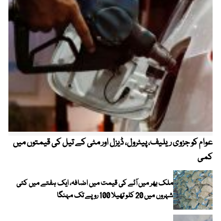
عوام کو جزوی ریلیف، پیٹرول، ڈیزل اور مٹی کے تیل کی قیمتوں میں
4 روز میں سونے کی قیمت میں بڑا اضافہ
کمی
ملک بھر میں آٹے کی قیمت میں اضافہ، ایک ہفتے میں کئی
شہروں میں 20 کلو تھیلا 100 روپے تک مہنگا