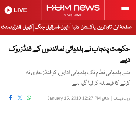
LIVE
9 Aug, 2026
صفحۂ اول
تازہ ترین
پاکستان
دنیا
ایران-اسرائیل جنگ
کھیل
انٹرٹینمنٹ
حکومت پنجاب نے بلدیاتی نمائندوں کے فنڈز روک
دیے
نئے بلدیاتی نظام تک بلدیاتی اداروں کو فنڈز جاری نہ
کرنے کا فیصلہ کر لیا گیا ہے
|
شائع
January 15, 2019 12:27 PM
ویب ڈیسک