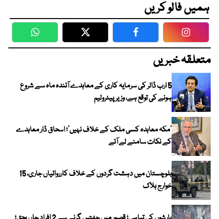
ہمیں فالو کریں
WhatsApp
Twitter
Facebook
Faceboo
متعلقہ خبریں
5 ارب ڈالر کی سرمایہ کاری کے معاہدے آئندہ ماہ سے شروع
ہونے کی توقع ہے، وزیر پیٹرولیم
‘مکہ معاہدہ کسی ملک کے خلاف نہیں’؛ اسحاق ڈار معاہدے
کے نکات سامنے لے آئے
بلوچستان میں دہشت گردوں کے خلاف کارروائیاں جاری، 15
خوارج ہلاک
بارشوں کی تباہی؛ قصور میں چھتیں گرنے سے 2 افراد جاں بحق؛