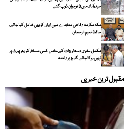
حیدرآباد میں 3 نوجوان ڈوب گئے
مکہ مکرمہ دفاعی معاہدے میں ایران کو بھی شامل کیا جائے،
حافظ نعیم الرحمان
مکمل سفری دستاویزات کے حامل کسی مسافر کو ایئرپورٹ پر
نہیں روکا جائے گا، وزیر داخلہ
مقبول ترین خبریں