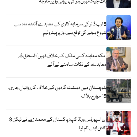
بات چیت نہیں ہو گی، ایرانی وزیر خارجہ
5 ارب ڈالر کی سرمایہ کاری کے معاہدے آئندہ ماہ سے
شروع ہونے کی توقع ہے، وزیر پیٹرولیم
‘مکہ معاہدہ کسی ملک کے خلاف نہیں’؛ اسحاق ڈار
معاہدے کے نکات سامنے لے آئے
بلوچستان میں دہشت گردوں کے خلاف کارروائیاں جاری،
15 خوارج ہلاک
ای اسپورٹس ورلڈ کپ؛ پاکستان کے محمد زبیر نے ٹیکن 8
ٹائٹل اپنے نام لیا