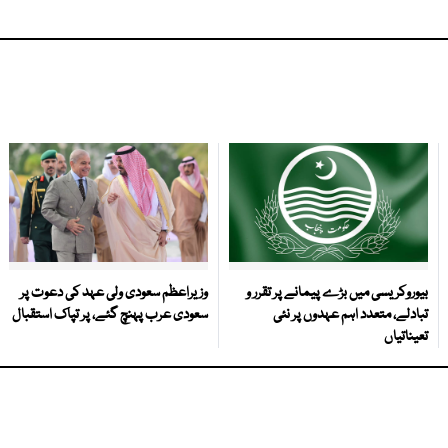
بیوروکریسی میں بڑے پیمانے پر تقرر و
وزیراعظم سعودی ولی عہد کی دعوت پر
تبادلے، متعدد اہم عہدوں پر نئی
سعودی عرب پہنچ گئے، پر تپاک استقبال
تعیناتیاں