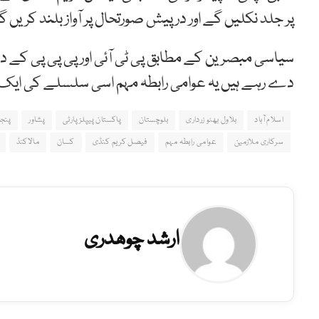
پر جلد نکلیں گے اور درپیش صورتحال پر آواز بلند کریں 
سیاسی مبصرین کے مطابق پی ٹی آئی اور پی پی پی کے در
دے رہے ہیں یہ عوامی رابطہ مہم اسی سلسلے کی ای
اسلام آباد
بلاول بھٹو زرداری
بلوچستان
پاکستان پیپلزپارٹی
پشاور
پنج
سرکاری ملازمین
عوامی رابطہ مہم
فیصل کریم کنڈی
کسان
مالاکنڈ
ارشد چوھدری