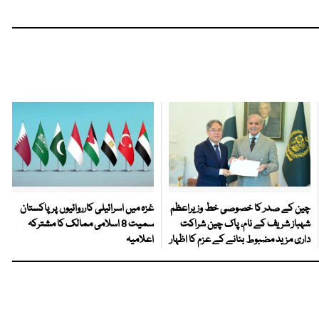
چین کے صدر کا خصوصی خط وزیراعظم
غزہ میں اسرائیلی کارروائیوں پر پاکستان
شہباز شریف کے نام، پاک چین شراکت
سمیت 8 اسلامی ممالک کا مشترکہ
داری مزید مضبوط بنانے کے عزم کا اظہار
اعلامیہ