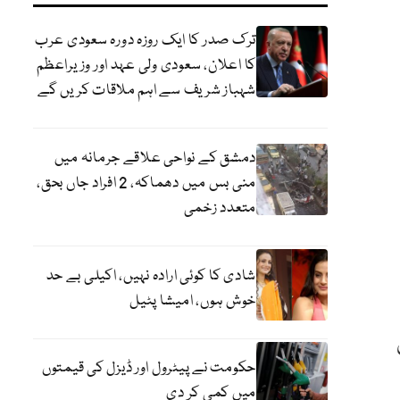
ترک صدر کا ایک روزہ دورہ سعودی عرب
کا اعلان، سعودی ولی عہد اور وزیراعظم
شہباز شریف سے اہم ملاقات کریں گے
دمشق کے نواحی علاقے جرمانہ میں
منی بس میں دھماکہ، 2 افراد جاں بحق،
متعدد زخمی
شادی کا کوئی ارادہ نہیں، اکیلی بے حد
خوش ہوں، امیشا پٹیل
حکومت نے پیٹرول اور ڈیزل کی قیمتوں
میں کمی کر دی