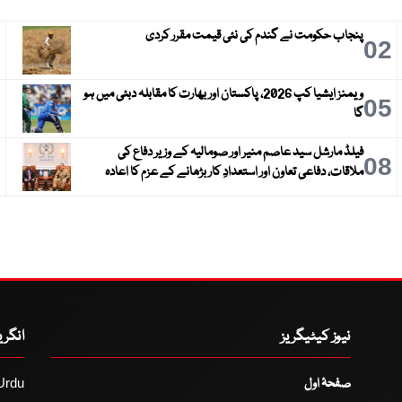
پنجاب حکومت نے گندم کی نئی قیمت مقرر کردی
3
02
ویمنز ایشیا کپ 2026، پاکستان اور بھارت کا مقابلہ دبئی میں ہو
6
05
گا
فیلڈ مارشل سید عاصم منیر اور صومالیہ کے وزیر دفاع کی
9
08
ملاقات، دفاعی تعاون اور استعدادِ کار بڑھانے کے عزم کا اعادہ
نیوز کیٹیگریز
انگر
صفحۂ اول
Urdu