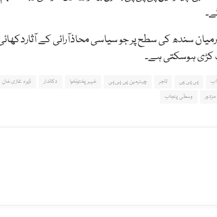
گے۔
میان سندھ کی سطح پر جو سیاسی محاذآرائی کے آثاردکھائی
ک کڑی ہوسکتی ہے۔
اب
پی پی پی
تاجر
چیئرمین پی پی پی
خیبرپختونخوا
دکاندار
ڈیرہ غازی خان
مزدور
وسطی پنجاب