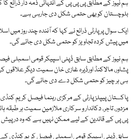
ہم نیوز کے مطابق پی پی پی کے انتہائی ذمہ دار ذرائع کا 
بلوچستان کو بھی حتمی شکل دی جارہی ہے۔
ایک سوال پر پارٹی ذرائع نے کہا کہ آئندہ چند روز میں 
میں پیش کردہ تجاویز کو حتمی شکل دی جائے گی۔
ہم نیوز کے مطابق سابق ڈپٹی اسپیکر قومی اسمبلی فیصل 
پشاور، مالاکنڈ اورڈیرہ غازی خان سمیت دیگر علاقوں ک
ہی ہر چیز کو حتمی شکل دے دی جائے گی۔
پاکستان پیپلزپارٹی کے مرکزی رہنما فیصل کریم کنڈی ک
مزدور، تاجر، دکاندار و سرکاری ملازمین سمیت ہر طبقہ ہ
پی پی کے قائدین کے لیے ممکن نہیں ہے کہ وہ درپیش
سابق ڈپٹی اسپیکر قومی اسمبلی فیصل کریم کنڈی کے مطا