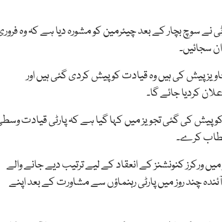
رٹی نے سوچ بچار کے بعد چیئرمین کو مشورہ دیا ہے کہ وہ فروری
ن سجائیں۔
جاویز پیش کی ہیں وہ قیادت کو پیش کردی گئی ہیں اور
لان کردیا جائے گا۔
ی کو پیش کی گئی تجویز میں کہا گیا ہے کہ پارٹی قیادت وسط
خطاب کرے۔
ں ورکرز کنونشنز کے انعقاد کے لیے ترتیب دیے جانے والے
ٓئندہ چند روز میں پارٹی رہنماؤں سے مشاورت کے بعد اپنے