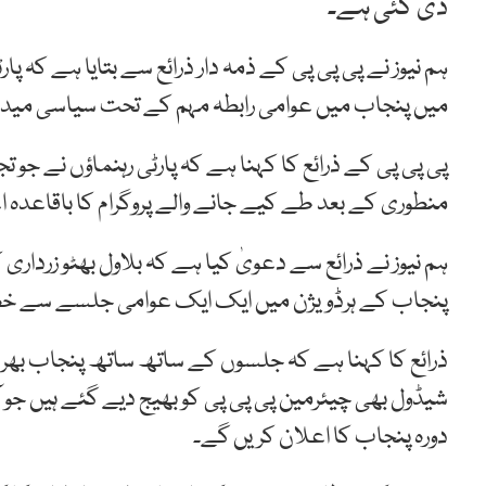
دی گئی ہے۔
ہم نیوز نے پی پی پی کے ذمہ دار ذرائع سے بتایا ہے کہ پا
میں پنجاب میں عوامی رابطہ مہم کے تحت سیاسی میدا
پی پی پی کے ذرائع کا کہنا ہے کہ پارٹی رہنماؤں نے جو ت
منطوری کے بعد طے کیے جانے والے پروگرام کا باقاعدہ اع
ہم نیوز نے ذرائع سے دعویٰ کیا ہے کہ بلاول بھٹو زردار
پنجاب کے ہرڈویژن میں ایک ایک عوامی جلسے سے 
ذرائع کا کہنا ہے کہ جلسوں کے ساتھ ساتھ پنجاب بھر می
شیڈول بھی چیئرمین پی پی پی کو بھیج دیے گئے ہیں جو ا
دورہ پنجاب کا اعلان کریں گے۔