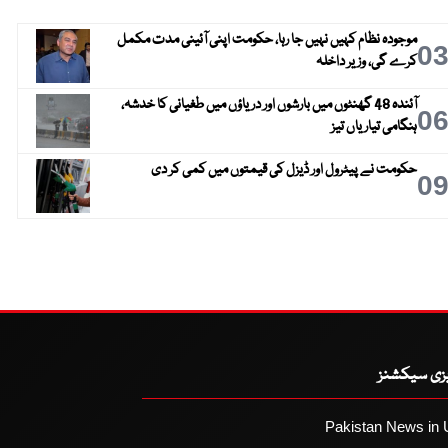
موجودہ نظام کہیں نہیں جا رہا، حکومت اپنی آئینی مدت مکمل
0
کرے گی، وزیر داخلہ
آئندہ 48 گھنٹوں میں بارشوں اور دریاؤں میں طغیانی کا خدشہ،
0
ہنگامی تیاریاں تیز
حکومت نے پیٹرول اور ڈیزل کی قیمتوں میں کمی کر دی
0
یزی سیکشنز
Pakistan News in 