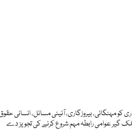
اری کو مہنگائی، بیروزگاری، آئینی مسائل، انسانی حقوق
لک گیر عوامی رابطہ مہم شروع کرنے کی تجویز دے