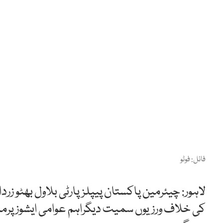
فائل: فوٹو
لاہور: چیئرمین پاکستان پیپلزپارٹی بلاول بھٹو زرد
کی خلاف ورزیوں سمیت دیگراہم عوامی ایشوز پرم