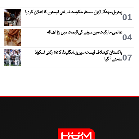
پیٹرول مہنگا، ڈیزل سستا، حکومت نے نئی قیمتوں کا اعلان کر دیا
01
عالمی مارکیٹ میں سونے کی قیمت میں بڑا اضافہ
04
پاکستان کیخلاف ٹیسٹ سیریز ، انگلینڈ کا 16 رکنی اسکواڈ
07
سامنے آ گیا