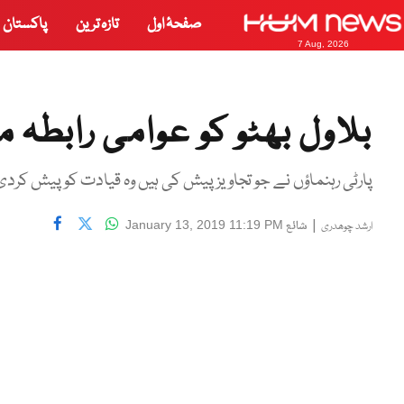
صفحۂ اول
تازہ ترین
پاکستان
7 Aug, 2026
بلاول بھٹو کو عوامی رابطہ 
پارٹی رہنماؤں نے جو تجاویز پیش کی ہیں وہ قیادت کو پیش کردی 
|
شائع
January 13, 2019 11:19 PM
ارشد چوھدری