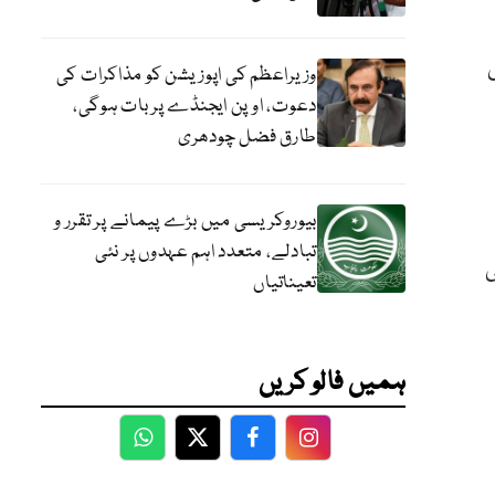
وزیراعظم کی اپوزیشن کو مذاکرات کی
دعوت، اوپن ایجنڈے پر بات ہوگی،
طارق فضل چودھری
بیوروکریسی میں بڑے پیمانے پر تقرر و
تبادلے، متعدد اہم عہدوں پر نئی
ی
تعیناتیاں
ہمیں فالو کریں
WhatsApp
Twitter
Facebook
Facebook