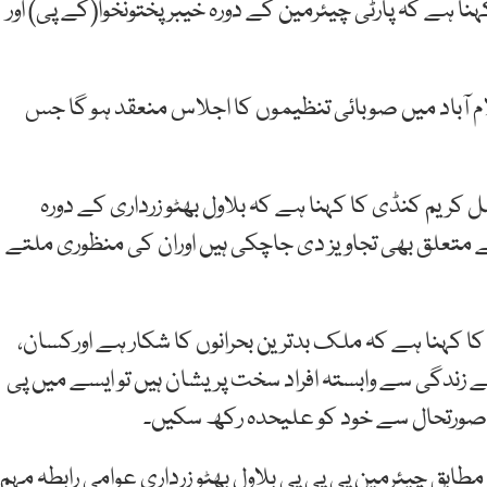
کہنا ہے کہ پارٹی چیئرمین کے دورہ خیبرپختونخوا(کے پی) اور
اسلام آباد میں صوبائی تنظیموں کا اجلاس منعقد ہو گا جس
کریم کنڈی کا کہنا ہے کہ بلاول بھٹو زرداری کے دورہ
ے متعلق بھی تجاویز دی جاچکی ہیں اوران کی منظوری ملتے
ا کہنا ہے کہ ملک بدترین بحرانوں کا شکار ہے اورکسان،
ائے زندگی سے وابستہ افراد سخت پریشان ہیں تو ایسے میں پی
 صورتحال سے خود کو علیحدہ رکھ سکیں۔
بق چیئرمین پی پی پی بلاول بھٹو زرداری عوامی رابطہ مہم