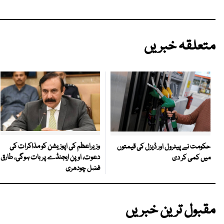
متعلقہ خبریں
وزیراعظم کی اپوزیشن کو مذاکرات کی
حکومت نے پیٹرول اور ڈیزل کی قیمتوں
دعوت، اوپن ایجنڈے پر بات ہوگی، طارق
میں کمی کر دی
فضل چودھری
مقبول ترین خبریں