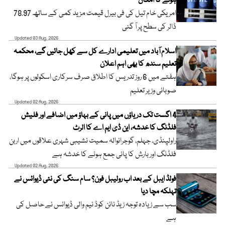
ہونے کا امکان
امریکی خام تیل کی فی بیرل قیمت مزید کمی کے ساتھ 78.97
ڈالر کی سطح پر آ گئی
Updated 03 Aug, 2026
اسلام آباد میں تعلیمی ادارے کل سے کھل جائیں گے، محکمہ
تعلیم سندھ کا بھی اہم اعلان
ہفتے میں 6 روز تدریس کا اطلاق صرف سرکاری اسکولوں پر ہوگا،
صوبائی وزیر تعلیم
Updated 02 Aug, 2026
4 اگست تک دریاؤں میں پانی کے بہاؤ میں اضافے اور فلیش
فلڈنگ کا خدشہ، این ڈی ایم اے کا الرٹ
راولپنڈی، جہلم، گوجرانوالہ سمیت نشیبی شہری علاقوں میں اربن
فلڈنگ اور بارش کا پانی جمع ہونے کا خدشہ ہے
Updated 02 Aug, 2026
فولڈ ایبل کے بعد اب رولیبل فون؟ سام سنگ کی نئی ڈیوائس نے
تہلکہ مچا دیا
سب سے زیادہ توجہ زیڈ نائن کوڈ نیم والی ڈیوائس نے حاصل کی
ہے