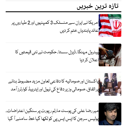
تازہ ترین خبریں
امریکا نے ایران سے منسلک 3 کمپنیوں اور 2 طیاروں پر
عائد پابندیاں ختم کر دیں
پیٹرول مہنگا، ڈیزل سستا، حکومت نے نئی قیمتوں کا
اعلان کر دیا
پاکستان اور صومالیہ کا دفاعی تعاون مزید مضبوط بنانے
پر اتفاق، صومالی وزیر دفاع کی نیول اور ایئرہیڈ کوارٹرز آمد
میر رضا علی کی پوسٹ مارٹم رپورٹ پر سنگین اعتراضات،
پولیس سرجن کا ایس ایس پی کو لکھا گیا خط سامنے آ گیا