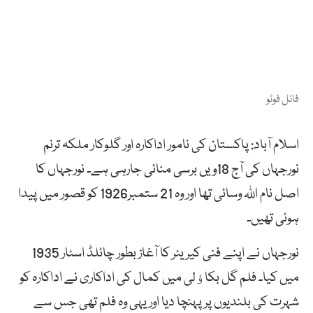
فائل فوٹو
اسلام آباد: پاکستان کی نامور اداکارہ اور گلوکار ملکہ ترنم
نورجہاں کی آج 18ویں برسی منائی جارہی ہے۔ نورجہاں کا
اصل نام اللہ وسائی تھا اور وہ
21
ستمبر
1926
کو قصور میں پیدا
ہوئی تھیں۔
نورجہاں نے اپنے فنی کیریئر کا آغاز بطور چائلڈ اسٹار
1935
میں کیا۔
فلم گل بکاﺅلی میں کمال کی اداکاری نے اداکارہ کو
شہرت کی بلندیوں پر پہنچا دیا اور یہی وہ فلم تھی جس سے