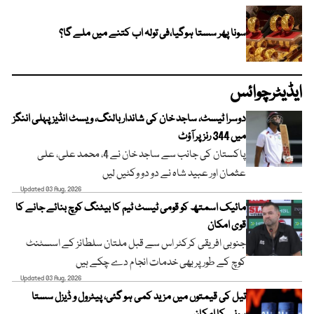
سونا پھر سستا ہوگیا،فی تولہ اب کتنے میں ملے گا؟
ایڈیٹرچوائس
دوسرا ٹیسٹ، ساجد خان کی شاندار بالنگ، ویسٹ انڈیز پہلی اننگز
میں 344 رنز پر آؤٹ
پاکستان کی جانب سے ساجد خان نے 4، محمد علی، علی
عثمان اور عبید شاہ نے دو دو وکٹیں لیں
Updated 03 Aug, 2026
مائیک اسمتھ کو قومی ٹیسٹ ٹیم کا بیٹنگ کوچ بنائے جانے کا
قوی امکان
جنوبی افریقی کرکٹر اس سے قبل ملتان سلطانز کے اسسٹنٹ
کوچ کے طور پر بھی خدمات انجام دے چکے ہیں
Updated 03 Aug, 2026
تیل کی قیمتوں میں مزید کمی ہو گئی، پیٹرول و ڈیزل سستا