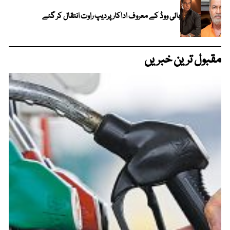
بالی ووڈ کے معروف اداکار پردیپ راوت انتقال کر گئے
مقبول ترین خبریں