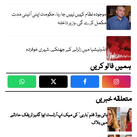
موجودہ نظام کہیں نہیں جا رہا، حکومت اپنی آئینی مدت
مکمل کرے گی، وزیر داخلہ
انڈونیشیا میں زلزلے کے جھٹکے، شہری خوفزدہ
ہمیں فالو کریں
WhatsApp
Twitter
Facebook
Faceboo
متعلقہ خبریں
ہالی ووڈ فلم ’باربی‘ کی میک اپ آرٹسٹ ایوا گلیز ٹریفک حادثے
میں ہلاک