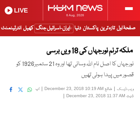
LIVE
6 Aug, 2026
صفحۂ اول
تازہ ترین
پاکستان
دنیا
ایران-اسرائیل جنگ
کھیل
انٹرٹینمنٹ
ملکہ ترنم نورجہاں کی 18 ویں برسی
نورجہاں کا اصل نام اللہ وسائی تھا اور وہ 21 ستمبر1926 کو
قصور میں پیدا ہوئی تھیں
|
شائع
|
اپ
December 23, 2018 10:19 AM
ویب ڈیسک
ڈیٹ
|
December 23, 2018 11:37 AM