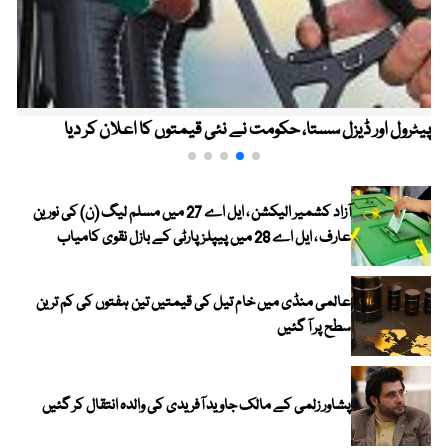
پیٹرول اور ڈیزل سستا، حکومت نے نئی قیمتوں کا اعلان کر دیا
آزاد کشمیر الیکشن ، ایل اے 27 میں مسلم لیگ (ن) کی نورین
عارف ، ایل اے 28 میں پیپلز پارٹی کے بازل نقوی کامیاب
عالمی منڈی میں خام تیل کی قیمتیں تین ہفتوں کی کم ترین
سطح پر آ گئیں
پشاور زلمی کے مالک جاوید آفریدی کی والدہ انتقال کر گئیں