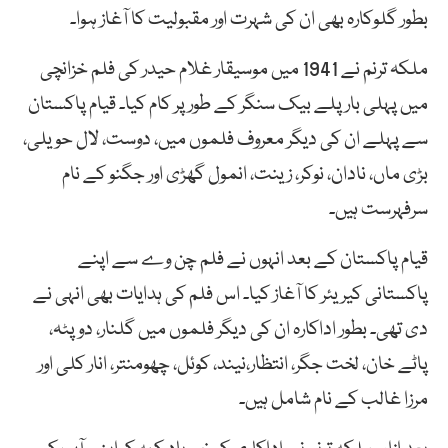
بطور گلوکارہ بھی ان کی شہرت اور مقبولیت کا آغاز ہوا۔
ملکہ ترنم نے
1941
میں موسیقار غلام حیدر کی فلم خزانچی
میں پہلی بار پلے بیک سنگر کے طور پر کام کیا۔ قیام پاکستان
سے پہلے ان کی دیگر معروف فلموں میں، دوست، لال حویلی،
بڑی ماں، نادان، نوکر، زینت، انمول گھڑی اور جگنو کے نام
سرفہرست ہیں۔
قیام پاکستان کے بعد انہوں نے فلم چن وے سے اپنے
پاکستانی کیریئر کا آغاز کیا۔ اس فلم کی ہدایات بھی انہی نے
دی تھی۔ بطور اداکارہ ان کی دیگر فلموں میں گلنار، دوپٹہ،
پاٹے خان، لخت جگر، انتظار،نیند، کوئل، چھومنتر، انار کلی اور
مرزا غالب کے نام شامل ہیں۔