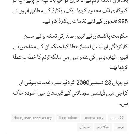
بعد ازاں ملکہ ترنم نے اداکاری کو خیرباد کہہ کر اپنے آپ کو
گلوکاری تک محدود کردیا۔ ایک ریکارڈ کے مطابق انہوں نے
995
فلموں کے لئے نغمات ریکارڈ کروائے۔
حکومت پاکستان نے انہیں صدارتی تمغہ برائے حسن
کارکردگی اور نشان امتیاز عطا کیا جبکہ ان کے مداحین نے
انہیں اٹھارہ برس کی عمر میں ہی ملکہ ترنم کا خطاب عطا
کردیا تھا۔
نورجہاں
23
دسمبر
2000
کو دنیا سے رخصت ہوئیں اور
کراچی میں ڈیفنس سوسائٹی کے قبرستان میں آسودہ خاک
ہیں۔
23دسمبر
anniversary
Noor jahan
Noor jahan anniversary
برسی
ملکہ ترنم
نورجہاں