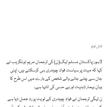
فائل فوٹو
لاہور: پاکستان مسلم لیگ(ن) کی ترجمان مریم اورنگزیب نے
کہا کہ میت پر سیاست فواد چوہدری ہی کرسکتے ہیں، اپنی
جان سے چلے جانے والے شخص کے بارے میں اس طرح کا
بیان بیمار ذہنیت اور بے حسی کی انتہا ہے۔
ن لیگی ترجمان نے فواد چوہدری کے ٹویٹ پر رد عمل دیا ہے