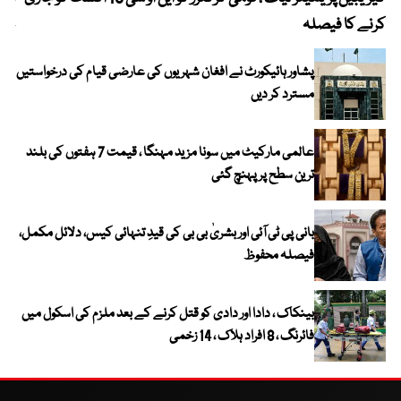
کرنے کا فیصلہ
چھی
پشاور ہائیکورٹ نے افغان شہریوں کی عارضی قیام کی درخواستیں
مسترد کر دیں
عالمی مارکیٹ میں سونا مزید مہنگا ، قیمت 7 ہفتوں کی بلند
ترین سطح پر پہنچ گئی
بانی پی ٹی آئی اور بشریٰ بی بی کی قیدِ تنہائی کیس، دلائل مکمل،
فیصلہ محفوظ
بینکاک ، دادا اور دادی کو قتل کرنے کے بعد ملزم کی اسکول میں
فائرنگ ، 8 افراد ہلاک ، 14 زخمی