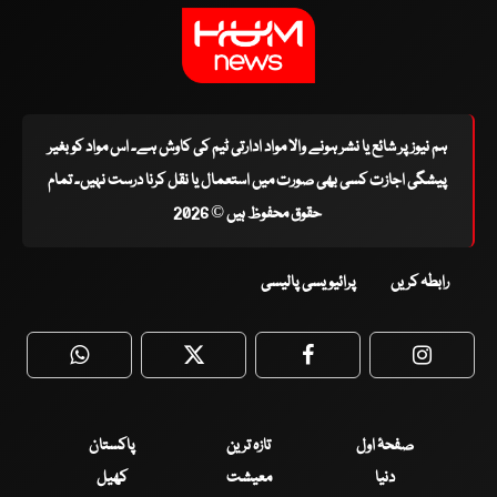
ہم نیوز پر شائع یا نشر ہونے والا مواد ادارتی ٹیم کی کاوش ہے۔ اس مواد کو بغیر
پیشگی اجازت کسی بھی صورت میں استعمال یا نقل کرنا درست نہیں۔ تمام
حقوق محفوظ ہیں © 2026
رابطہ کریں
پرائیویسی پالیسی
WhatsApp
Twitter
Facebook
Faceboo
صفحۂ اول
تازہ ترین
پاکستان
دنیا
معیشت
کھیل