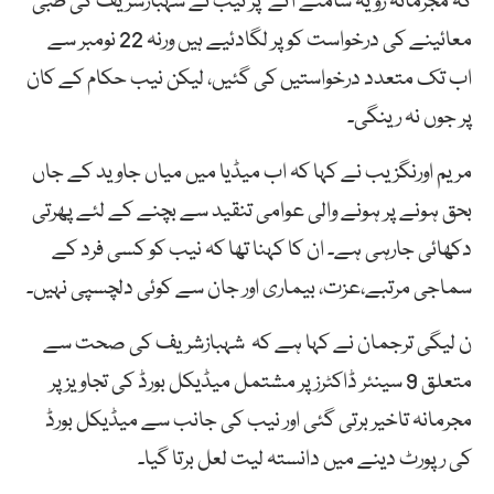
کہ مجرمانہ رویہ سامنے آنے پر نیب نے شہبازشریف کی طبی
معائینے کی درخواست کو پر لگادئیے ہیں ورنہ 22 نومبر سے
اب تک متعدد درخواستیں کی گئیں، لیکن نیب حکام کے کان
پر جوں نہ رینگی۔
مریم اورنگزیب نے کہا کہ اب میڈیا میں میاں جاوید کے جاں
بحق ہونے پر ہونے والی عوامی تنقید سے بچنے کے لئے پھرتی
دکھائی جارہی ہے۔ ان کا کہنا تھا کہ نیب کو کسی فرد کے
سماجی مرتبے،عزت، بیماری اور جان سے کوئی دلچسپی نہیں۔
ن لیگی ترجمان نے کہا ہے کہ شہبازشریف کی صحت سے
متعلق 9 سینئر ڈاکٹرز پر مشتمل میڈیکل بورڈ کی تجاویز پر
مجرمانہ تاخیر برتی گئی اور نیب کی جانب سے میڈیکل بورڈ
کی رپورٹ دینے میں دانستہ لیت لعل برتا گیا۔