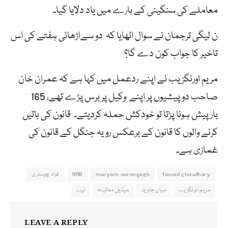
معاملے کی سنگینی کے بارے میں یاد دلایا گیا۔
ن لیگی ترجمان نے سوال اٹھایا کہ دو سےاڑھائی ہفتے کی اس
تاخیر کا جواب کون دے گا؟
مریم اورنگزیب نے اپنے ردعمل میں کہا ہے کہ عمران خان
صاحب دو پیشیوں پر اپنے وکیل پر برس پڑے تھے، 165
بارپیش ہونا پڑتا تو خودکش حملہ کردیتے۔ قانون کی باتیں
کرنے والوں کا قانون کے برعکس رویہ جنگل کے قانون کی
غمازی ہے۔
fawad chaudhary
maryam aurangzeb
NAB
فواد چوہدری
مریم اورنگزیب
میاں جاوید
میڈیل معائینہ
نیب
LEAVE A REPLY