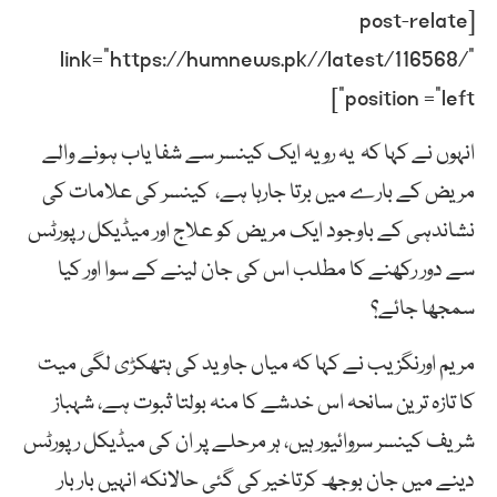
[post-relate
link=”https://humnews.pk//latest/116568/”
position =”left”]
انہوں نے کہا کہ یہ رویہ ایک کینسر سے شفا یاب ہونے والے
مریض کے بارے میں برتا جارہا ہے، کینسر کی علامات کی
نشاندہی کے باوجود ایک مریض کو علاج اور میڈیکل رپورٹس
سے دور رکھنے کا مطلب اس کی جان لینے کے سوا اور کیا
سمجھا جائے؟
مریم اورنگزیب نے کہا کہ میاں جاوید کی ہتھکڑی لگی میت
کا تازہ ترین سانحہ اس خدشے کا منہ بولتا ثبوت ہے، شہباز
شریف کینسر سروائیور ہیں، ہر مرحلے پر ان کی میڈیکل رپورٹس
دینے میں جان بوجھ کرتاخیر کی گئی حالانکہ انہیں بار بار