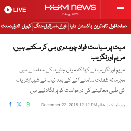
LIVE
7 Aug, 2026
صفحۂ اول
تازہ ترین
پاکستان
دنیا
ایران-اسرائیل جنگ
کھیل
انٹرٹینمنٹ
میت پر سیاست فواد چوہدری ہی کر سکتے ہیں،
مریم اورنگزیب
مریم اورنگزیب نے کہا کہ میاں جاوید کے معاملے میں
مجرمانہ غفلت سامنے آنے کے بعد نیب نے شہبازشریف
کی طبی معائینے کی درخواست کو پر لگادئیے ہیں
|
شائع
December 22, 2018 12:12 PM
ویب ڈیسک