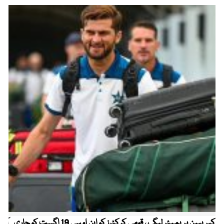
کیریبین پریمیئر لیگ ، قومی کرکٹرز کو این او سی 19 اگست کو جاری
آز