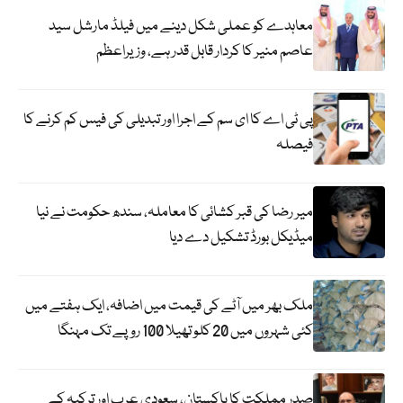
معاہدے کو عملی شکل دینے میں فیلڈ مارشل سید
عاصم منیر کا کردار قابل قدر ہے، وزیراعظم
پی ٹی اے کا ای سم کے اجرا اور تبدیلی کی فیس کم کرنے کا
فیصلہ
میر رضا کی قبر کشائی کا معاملہ، سندھ حکومت نے نیا
میڈیکل بورڈ تشکیل دے دیا
ملک بھر میں آٹے کی قیمت میں اضافہ، ایک ہفتے میں
کئی شہروں میں 20 کلو تھیلا 100 روپے تک مہنگا
صدر مملکت کا پاکستان، سعودی عرب اور ترکیہ کے