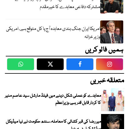
مشترکہ دفاعی معاہدے کا خیرمقدم
امریکا ایران جنگ بندی معاہدہ آج یا کل متوقع ہے، امریکی
وزیر خزانہ
ہمیں فالو کریں
WhatsApp
Twitter
Facebook
Faceboo
متعلقہ خبریں
معاہدے کو عملی شکل دینے میں فیلڈ مارشل سید عاصم منیر
کا کردار قابل قدر ہے، وزیراعظم
میر رضا کی قبر کشائی کا معاملہ، سندھ حکومت نے نیا میڈیکل
بورڈ تشکیل دے دیا