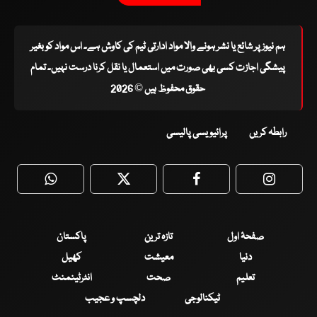
ہم نیوز پر شائع یا نشر ہونے والا مواد ادارتی ٹیم کی کاوش ہے۔ اس مواد کو بغیر
پیشگی اجازت کسی بھی صورت میں استعمال یا نقل کرنا درست نہیں۔ تمام
حقوق محفوظ ہیں © 2026
رابطہ کریں
پرائیویسی پالیسی
WhatsApp
Twitter
Facebook
Faceboo
صفحۂ اول
تازہ ترین
پاکستان
دنیا
معیشت
کھیل
تعلیم
صحت
انٹرٹینمنٹ
ٹیکنالوجی
دلچسپ و عجیب