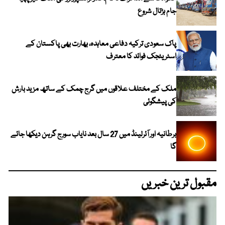
جام ہڑتال شروع
پاک سعودی ترکیہ دفاعی معاہدہ، بھارت بھی پاکستان کے
اسٹریٹجک فوائد کا معترف
ملک کے مختلف علاقوں میں گرج چمک کے ساتھ مزید بارش
کی پیشگوئی
برطانیہ اور آئرلینڈ میں 27 سال بعد نایاب سورج گرہن دیکھا جائے
گا
مقبول ترین خبریں