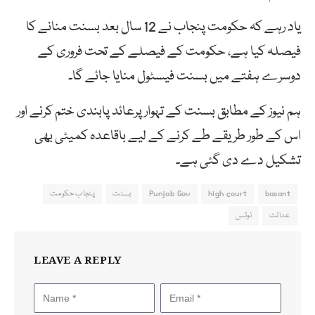
یاد رہے کہ حکومت پنجاب نے 12 سال بعد بسنت منانے کا
فیصلہ کیا ہے، حکومت کے فیصلے کے تحت فروری کے
دوسرے ہفتے میں بسنت فیسٹول منایا جائے گا۔
ہم نیوز کے مطابق بسنت کے تہوار پرعائد پابندی ختم کرنے اور
اس کے طور طریقے طے کرنے کے لیے باقاعدہ کمیٹی بھی
تشکیل دے دی گئی ہے۔
basant
high court
Punjab Gov
بسنت
پنجاب حکومت
عدالت
نوٹس
LEAVE A REPLY