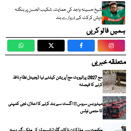
شیخ حسینہ واجد کی حمایت، شکیب الحسن پر بنگلہ
دیش کرکٹ کے دروازے بند
ہمیں فالو کریں
WhatsApp
Twitter
Facebook
Faceboo
متعلقہ خبریں
حج 2027: پرائیویٹ حج آپریشن کیلئے نیا ڈیجیٹل نظام نافذ
کرنے کا فیصلہ
میٹرو بس سروس 11 اگست سے بند کرنے کا اعلان، نجی کمپنی
کا حتمی نوٹس
حکومت سے مذاکرات ناکام، گڈز ٹرانسپورٹرز کی ملک گیر پہیہ