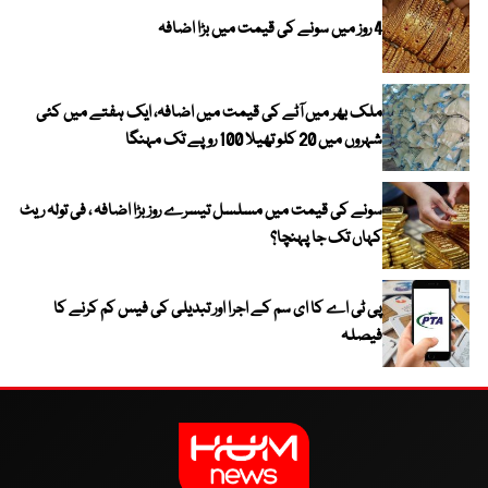
4 روز میں سونے کی قیمت میں بڑا اضافہ
ملک بھر میں آٹے کی قیمت میں اضافہ، ایک ہفتے میں کئی
شہروں میں 20 کلو تھیلا 100 روپے تک مہنگا
سونے کی قیمت میں مسلسل تیسرے روز بڑا اضافہ ، فی تولہ ریٹ
کہاں تک جا پہنچا؟
پی ٹی اے کا ای سم کے اجرا اور تبدیلی کی فیس کم کرنے کا
فیصلہ