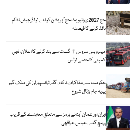
حج 2027: پرائیویٹ حج آپریشن کیلئے نیا ڈیجیٹل نظام
نافذ کرنے کا فیصلہ
میٹرو بس سروس 11 اگست سے بند کرنے کا اعلان، نجی
کمپنی کا حتمی نوٹس
حکومت سے مذاکرات ناکام، گڈز ٹرانسپورٹرز کی ملک گیر
پہیہ جام ہڑتال شروع
ایران اور عمان آبنائے ہرمز سے متعلق معاہدے کے قریب
پہنچ گئے، عباس عراقچی