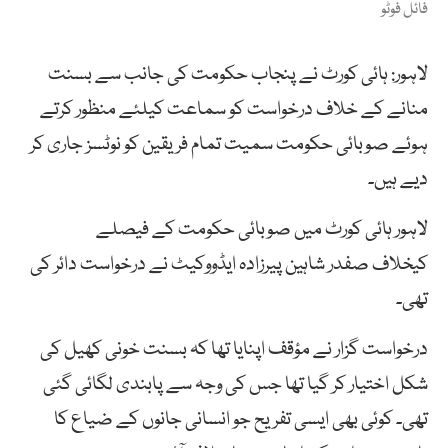
فائل فوٹو
لاہور: ہائی کورٹ نے پنجاب حکومت کی جانب سے بسنت
منانے کے خلاف درخواست کو سماعت کیلئے منظور کرتے
ہوئے صوبائی حکومت سمیت تمام فریقین کو نوٹسز جاری کر
دیے ہیں۔
لاہور ہائی کورٹ میں صوبائی حکومت کے فیصلے
کیخلاف صفدر شاہین پیرزادہ ایڈووکیٹ نے درخواست دائر کی
تھی۔
درخواست گزار نے مؤقف اپنایا تھا کہ بسنت خونی کھیل کی
شکل اختیار کر گیا تھا جس کی وجہ سے پابندی لگائی گئی
تھی۔ کوئی بھی ایسی تفریح جو انسانی جانوں کے ضیاع کا