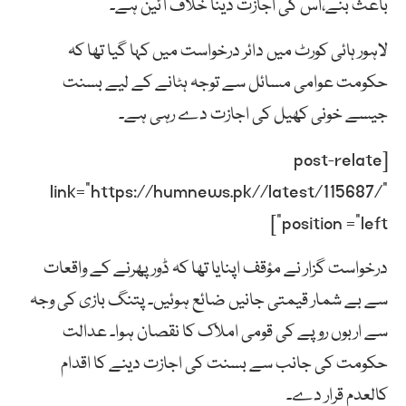
باعث بنے،اس کی اجازت دینا خلاف آئین ہے۔
لاہور ہائی کورٹ میں دائر درخواست میں کہا گیا تھا کہ
حکومت عوامی مسائل سے توجہ ہٹانے کے لیے بسنت
جیسے خونی کھیل کی اجازت دے رہی ہے۔
[post-relate
link=”https://humnews.pk//latest/115687/”
position =”left”]
درخواست گزار نے مؤقف اپنایا تھا کہ ڈور پھرنے کے واقعات
سے بے شمار قیمتی جانیں ضائع ہوئیں۔ پتنگ بازی کی وجہ
سے اربوں روپے کی قومی املاک کا نقصان ہوا۔ عدالت
حکومت کی جانب سے بسنت کی اجازت دینے کا اقدام
کالعدم قرار دے۔