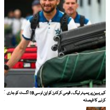
کیریبین پریمیئر لیگ ، قومی کرکٹرز کو این او سی 19 اگست کو جاری
آز
کرنے کا فیصلہ
چھی