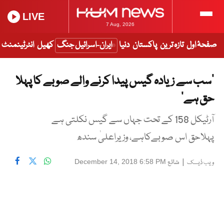
LIVE
7 Aug, 2026
صفحۂ اول
تازہ ترین
پاکستان
دنیا
ایران-اسرائیل جنگ
کھیل
انٹرٹینمنٹ
’سب سے زیادہ گیس پیدا کرنے والے صوبے کا پہلا
حق ہے‘
آرٹیکل 158 کے تحت جہاں سے گیس نکلتی ہے
پہلاحق اس صوبےکاہے، وزیراعلیٰ سندھ
|
شائع
December 14, 2018 6:58 PM
ویب ڈیسک