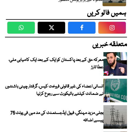
ہمیں فالو کریں
WhatsApp
Twitter
Facebook
Faceboo
متعلقہ خبریں
معرکہ حق کے بعد پاکستان کو ایک کے بعد ایک کامیابی ملی،
عطا تارڑ
انسانی اعضاء کی غیر قانونی فروخت کیس، گرفتار چینی باشندوں
نے ضمانت کیلئے ہائیکورٹ سے رجوع کرلیا
بجلی مزید مہنگی، فیول ایڈجسٹمنٹ کی مد میں فی یونٹ 75
پیسے اضافہ