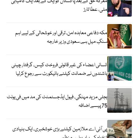
معرکہ حق کے بعد پاکستان کو ایک کے بعد ایک کامیابی
ملی، عطا تارڑ
مکہ دفاعی معاہدہ امن، ترقی اور خوشحالی کے لیے اہم
سنگِ میل ہے،سعودی وزیر خارجہ
انسانی اعضاء کی غیر قانونی فروخت کیس، گرفتار چینی
باشندوں نے ضمانت کیلئے ہائیکورٹ سے رجوع کرلیا
بجلی مزید مہنگی، فیول ایڈجسٹمنٹ کی مد میں فی یونٹ
75 پیسے اضافہ
پی آئی اے ملازمین کیلئے بڑی خوشخبری، ایک بنیادی
تنخواہ کے برابر بونس منظور