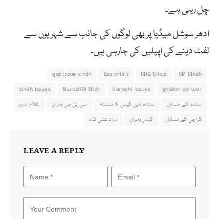
چل رہی ہے۔
ادھر سوشل میڈیا پر بھی لوگوں کی جانب سے شہریوں سے
لفٹ دینے کی اپیلیں کی جارہی ہیں۔
gas issue sindh
Gas crisis
CNG Crisis
CM Sindh
sindh issues
Murad Ali Shah
karachi issues
ghulam sarwar
سندھ کے مسائل
سندھ میں گیس کا مسئلہ
سی این جی بحران
غلام سرور
کراچی کے مسائل
گیس بحران
مراد علی شاہ
LEAVE A REPLY