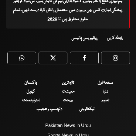
ہم نیوز پر شائع یا نشر ہونے والا مواد ادارتی ٹیم کی کاوش ہے۔ اس مواد کو بغیر
پیشگی اجازت کسی بھی صورت میں استعمال یا نقل کرنا درست نہیں۔ تمام
حقوق محفوظ ہیں © 2026
رابطہ کریں
پرائیویسی پالیسی
WhatsApp
Twitter
Facebook
Faceboo
صفحۂ اول
تازہ ترین
پاکستان
دنیا
معیشت
کھیل
تعلیم
صحت
انٹرٹینمنٹ
ٹیکنالوجی
دلچسپ و عجیب
Pakistan News in Urdu
Sports News in Urdu