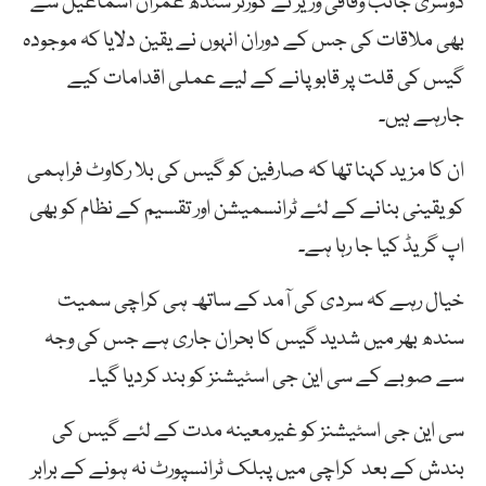
دوسری جانب وفاقی وزیر نے گورنر سندھ عمران اسماعیل سے
بھی ملاقات کی جس کے دوران انہوں نے یقین دلایا کہ موجودہ
گیس کی قلت پر قابو پانے کے لیے عملی اقدامات کیے
جارہے ہیں۔
ان کا مزید کہنا تھا کہ صارفین کو گیس کی بلا رکاوٹ فراہمی
کو یقینی بنانے کے لئے ٹرانسمیشن اور تقسیم کے نظام کو بھی
اپ گریڈ کیا جا رہا ہے۔
خیال رہے کہ سردی کی آمد کے ساتھ ہی کراچی سمیت
سندھ بھر میں شدید گیس کا بحران جاری ہے جس کی وجہ
سے صوبے کے سی این جی اسٹیشنز کو بند کردیا گیا۔
سی این جی اسٹیشنز کو غیرمعینہ مدت کے لئے گیس کی
بندش کے بعد کراچی میں پبلک ٹرانسپورٹ نہ ہونے کے برابر