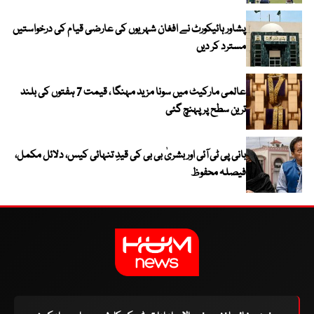
پشاور ہائیکورٹ نے افغان شہریوں کی عارضی قیام کی درخواستیں
مسترد کر دیں
عالمی مارکیٹ میں سونا مزید مہنگا ، قیمت 7 ہفتوں کی بلند
ترین سطح پر پہنچ گئی
بانی پی ٹی آئی اور بشریٰ بی بی کی قیدِ تنہائی کیس، دلائل مکمل،
فیصلہ محفوظ