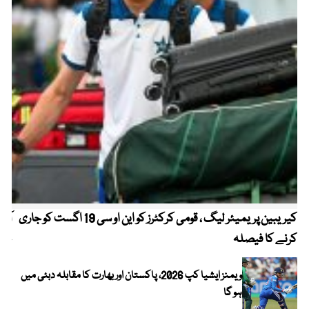
کیریبین پریمیئر لیگ ، قومی کرکٹرز کو این او سی 19 اگست کو جاری
آز
کرنے کا فیصلہ
چھی
ویمنز ایشیا کپ 2026، پاکستان اور بھارت کا مقابلہ دبئی میں
ہو گا