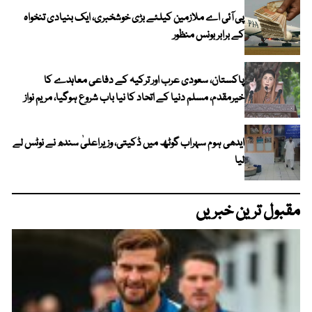
پی آئی اے ملازمین کیلئے بڑی خوشخبری، ایک بنیادی تنخواہ
کے برابر بونس منظور
پاکستان، سعودی عرب اور ترکیہ کے دفاعی معاہدے کا
خیرمقدم، مسلم دنیا کے اتحاد کا نیا باب شروع ہوگیا، مریم نواز
ایدھی ہوم سہراب گوٹھ میں ڈکیتی، وزیراعلیٰ سندھ نے نوٹس لے
لیا
مقبول ترین خبریں