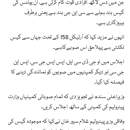
جن میں دس لاکھ افرادی قوت کام کرتی ہے، ان یونٹس کی
گیس بند ہونے سے سی این جی بند ہے یعنی ہرطرف
بیروزگاری ہے۔
انہوں نے مزید کہا کہ آرٹیکل 158 کے تحت جہاں سے گیس
نکلتی ہے پہلاحق اس صوبےکاہے۔
اجلاس میں او جی ڈی سی ایل، ایس ایس جی سی، ایس این
جی سی اور دیگر کمپنیوں میں صوبوں کو نمائندگی دینے کا
فیصلہ کیا گیا۔
وزیراعلیٰ سندھ نے تجویز دی کہ تمام صوبائی کمیٹیاں وزارت
پیٹرولیم کی کمیٹی کے ساتھ اجلاس کریں۔
وفاقی وزیر پیٹرولیم غلام سرور خان نےکہا کہ موجودہ گیس کی