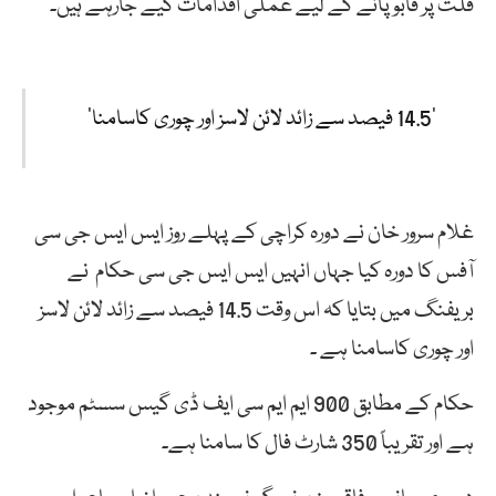
قلت پر قابو پانے کے لیے عملی اقدامات کیے جارہے ہیں۔
’14.5 فیصد سے زائد لائن لاسز اور چوری کاسامنا‘
غلام سرور خان نے دورہ کراچی کے پہلے روز ایس ایس جی سی
آفس کا دورہ کیا جہاں انہیں ایس ایس جی سی حکام نے
بریفنگ میں بتایا کہ اس وقت 14.5 فیصد سے زائد لائن لاسز
اور چوری کاسامنا ہے ۔
حکام کے مطابق 900 ایم ایم سی ایف ڈی گیس سسٹم موجود
ہے اور تقریباً 350 شارٹ فال کا سامنا ہے۔