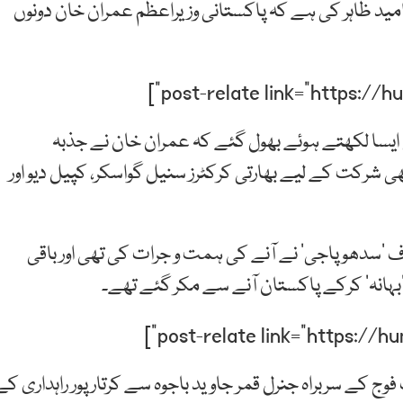
امید ظاہر کی ہے کہ پاکستانی وزیراعظم عمران خان دونوں
ایسا لکھتے ہوئے بھول گئے کہ عمران خان نے جذبہ
شرکت کے لیے بھارتی کرکٹرز سنیل گواسکر، کپیل دیو اور
سدھو پاجی‘ نے آنے کی ہمت و جرات کی تھی اور باقی
ہانہ‘ کرکے پاکستان آنے سے مکر گئے تھے۔
کے سربراہ جنرل قمر جاوید باجوہ سے کرتارپور راہداری کے