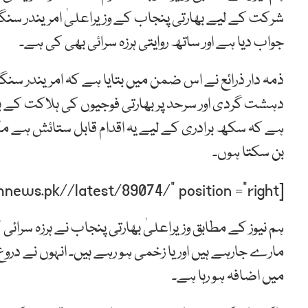
شرکت کے لیے بھارتی پنجاب کے وزیراعلیٰ امریندر سنگ
جواب دیا ہے اور ساتھ روایتی ہرزہ سرائی بھی کی ہے۔
ذمہ دار ذرائع نے اس ضمن میں بتایا ہے کہ امریندر س
دہشت گردی اور سرحد پر بھارتی فوجیوں کی ہلاکت کے ب
ہے کہ سکھ برادری کے لیے یہ اقدام قابل ستائش ہے م
بن سکتا ہوں۔
[post-relate link=”https://humnews.pk//latest/89074/” position =”right”]
ہم نیوز کے مطابق وزیراعلیٰ بھارتی پنجاب نے ہرزہ سرائی ک
مارے جارہے ہیں اور یا زخمی ہو رہے ہیں۔ انہوں نے در
میں اضافہ ہو رہا ہے۔