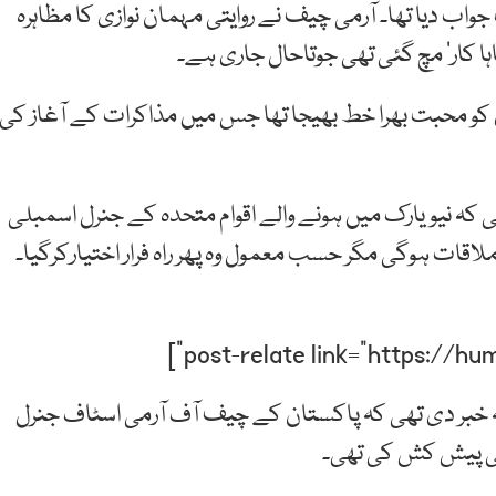
ب دیا تھا۔ آرمی چیف نے روایتی مہمان نوازی کا مظاہرہ
اہا کار‘ مچ گئی تھی جوتاحال جاری ہے۔
کو محبت بھرا خط بھیجا تھا جس میں مذاکرات کے آغاز کی
کی کہ نیویارک میں ہونے والے اقوام متحدہ کے جنرل اسمبلی
اقات ہوگی مگر حسب معمول وہ پھر راہ فرار اختیارکرگیا۔
 یہ خبر دی تھی کہ پاکستان کے چیف آف آرمی اسٹاف جنرل
 کی پیش کش کی تھی۔