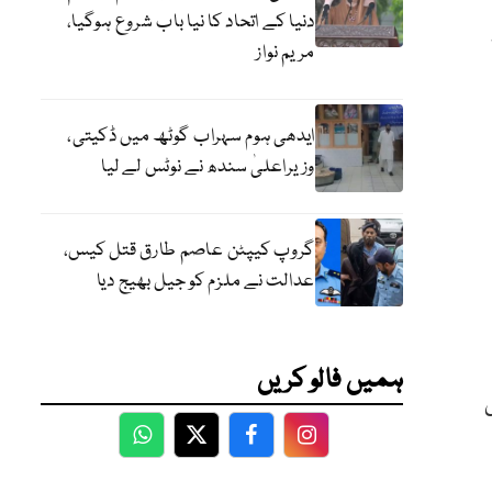
دنیا کے اتحاد کا نیا باب شروع ہوگیا،
مریم نواز
ایدھی ہوم سہراب گوٹھ میں ڈکیتی،
وزیراعلیٰ سندھ نے نوٹس لے لیا
گروپ کیپٹن عاصم طارق قتل کیس،
عدالت نے ملزم کو جیل بھیج دیا
ہمیں فالو کریں
WhatsApp
Twitter
Facebook
Facebook