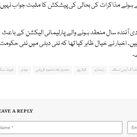
 چلتے ہوئے مذاکرات کی بحالی کی پیشکش کا مثبت جواب نہیں
ودی آئندہ سال منعقد ہونے والے پارلیمانی الیکشن کے باعث
 اخبار نے خیال ظاہر کیا تھا کہ نئی دہلی میں نئی حکومت
۔
 آف آرمی اسٹاف
راہداری
کرتارپور
مخدوم شاہ محمود قریشی
مودی
نجوت سنگ
EAVE A REPLY