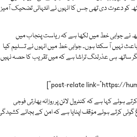
ھ کو دعوت دی تھی جس کا انہوں نے انتہائی تضحیک آمیز
نگھ نے جوابی خط میں لکھا ہے کہ ریاست پنجاب میں
اعث نہیں آ سکتا ہوں۔ جوابی خط میں انہوں نے تسلیم کیا
گر ساتھ ہی عذرلنگ تراشا ہے کہ میں تقریب کا حصہ نہیں
رتے ہوئے کہا ہے کہ کنٹرول لائن پر روزانہ بھارتی فوجی
وغ گوئی کرتے ہوئے مؤقف اپنایا ہے کہ امن کے بجائے کشیدگی