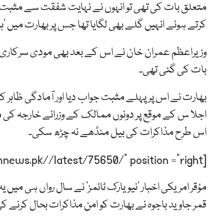
متعلق بات کی تھی تو انہوں نے نہایت شفقت سے مثبت جوا
کرتے ہوئے انہیں گلے بھی لگایا تھا جس پر بھارت میں ’ہ
وزیراعظم عمران خان نے اس کے بعد بھی مودی سرکاری 
بات کی گئی تھی۔
بھارت نے اس پر پہلے مثبت جواب دیا اور آمادگی ظاہر 
اجلا س کے موقع پر دونوں ممالک کے وزرائے خارجہ کی مل
اس طرح مذاکرات کی بیل منڈھے نہ چڑھ سکی۔
[post-relate link=”https://humnews.pk//latest/75650/” position =”right”]
مؤقر امریکی اخبار ’نیویارک ٹائمز‘ نے سال رواں ہی میں
قمر جاوید باجوہ نے بھارت کو امن مذاکرات بحال کرنے