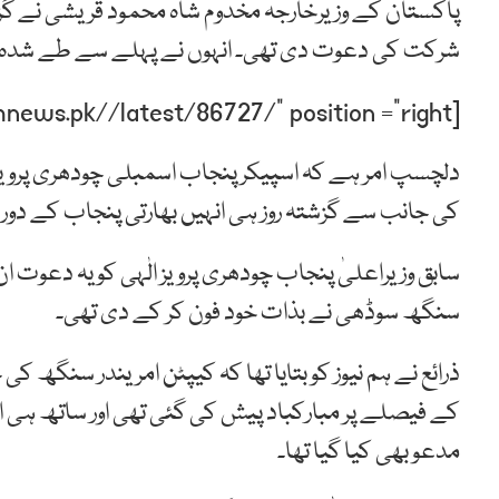
پاکستان کے وزیرخارجہ مخدوم شاہ محمود قریشی نے گزش
شرکت کی دعوت دی تھی۔ انہوں نے پہلے سے طے شدہ مص
[post-relate link=”https://humnews.pk//latest/86727/” position =”right”]
دلچسپ امر ہے کہ اسپیکر پنجاب اسمبلی چودھری پرویز 
کی جانب سے گزشتہ روز ہی انہیں بھارتی پنجاب کے 
سابق وزیراعلیٰ پنجاب چودھری پرویز الٰہی کو یہ دعوت 
سنگھ سوڈھی نے بذات خود فون کر کے دی تھی۔
ذرائع نے ہم نیوز کو بتایا تھا کہ کیپٹن امریندر سنگھ 
مدعو بھی کیا گیا تھا۔