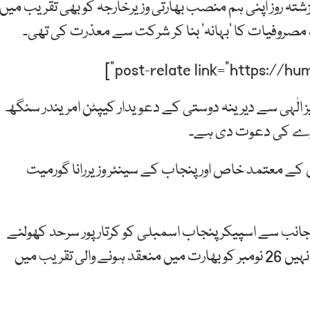
تہ روز اپنی ہم منصب بھارتی وزیرخارجہ کو بھی تقریب میں
روفیات کا ’بہانہ‘ بنا کر شرکت سے معذرت کی تھی۔
الٰہی سے دیرینہ دوستی کے دعویدار کیپٹن امریندر سنگھ
دورے کی دعوت دی ہے۔
ان کے معتمد خاص اور پنجاب کے سینئر وزیررانا گورمیت
کی جانب سے اسپیکر پنجاب اسمبلی کو کرتارپور سرحد کھولنے
کے فیصلے پر مبارکباد پیش کی گئی تھی اور ساتھ ہی انہیں 26 نومبر کو بھارت میں منعقد ہونے والی تقریب میں