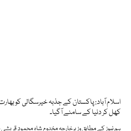
اسلام آباد: پاکستان کے جذبہ خیرسگالی کو بھارت
کھل کر دنیا کے سامنے آگیا۔
ہم نیوز کے مطابق وزیرخارجہ مخدوم شاہ محمود قریشی ن