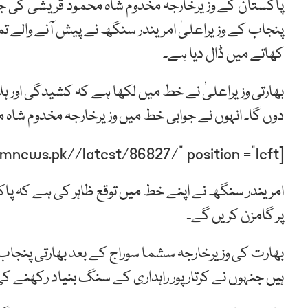
پاکستان کے وزیرخارجہ مخدوم شاہ محمود قریشی کی ج
پنجاب کے وزیراعلیٰ امریندر سنگھ نے پیش آنے والے
کھاتے میں ڈال دیا ہے۔
بھارتی وزیراعلیٰ نے خط میں لکھا ہے کہ کشیدگی اور ہل
دوں گا۔ انہوں نے جوابی خط میں وزیرخارجہ مخدوم شاہ
[post-relate link=”https://humnews.pk//latest/86827/” position =”left”]
امریندر سنگھ نے اپنے خط میں توقع ظاہر کی ہے کہ پا
پر گامزن کریں گے۔
بھارت کی وزیرخارجہ سشما سوراج کے بعد بھارتی پنج
ہیں جنہوں نے کرتارپور راہداری کے سنگ بنیاد رکھنے 