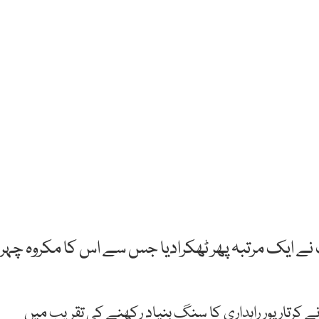
 نے ایک مرتبہ پھر ٹھکرادیا جس سے اس کا مکروہ چہرہ
ے کرتارپور راہداری کا سنگ بنیاد رکھنے کی تقریب میں