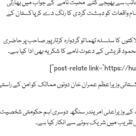
انب سے بھیجے گئے ’محبت نامے‘ کے جواب میں بھارتی
 تمام واقعات کو دہشت گردی کا رنگ دے کر پاکستان کے
اکتوں کا سلسلہ تھما تو گردوارہ کرتارپور صاحب پر حاضری
 محمود قریشی کے دعوت نامے کا شکریہ بھی ادا کیا ہے۔
کستانی وزیراعظم عمران خان دونوں ممالک کو امن کے راست
اب کے وزیراعلیٰ امریندر سنگھ دوسری اہم حکومتی شخصیت
کی تقریب میں شریک ہونے سے انکار کیا ہے۔