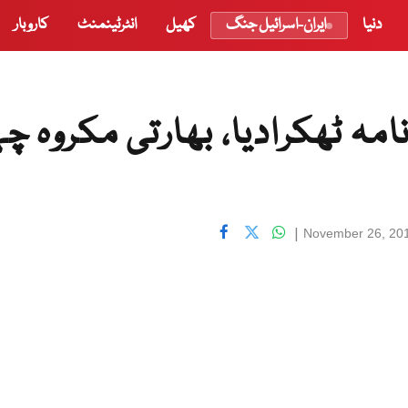
دنیا
ایران-اسرائیل جنگ
کھیل
انٹرٹینمنٹ
کاروبار
مہ ٹھکرادیا، بھارتی مکروہ چہ
|
November 26, 20