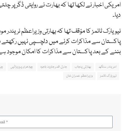
امریکی اخبار نے لکھا تھا کہ بھارت نے روایتی ڈگر پر
دیا۔
نیویارک ٹائمز کا مؤقف تھا کہ بھارتی وزیراعظم نریندر م
پاکستان سے مذاکرات کرنے میں دلچسپی نہیں رکھتے ہیں۔
بننے کے بعد پاکستان سے مذاکرات کا امکان موجود ہے
امریندر سنگھ
بھارتی پنجاب
جنرل قمر جاوید باجوہ
چودھری پرویزالٰہی
چیف
نیویارک ٹائمز
وزیراعظم عمران خان