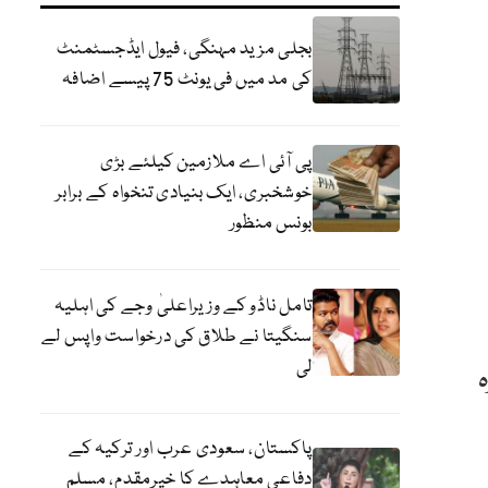
بجلی مزید مہنگی، فیول ایڈجسٹمنٹ
کی مد میں فی یونٹ 75 پیسے اضافہ
پی آئی اے ملازمین کیلئے بڑی
خوشخبری، ایک بنیادی تنخواہ کے برابر
بونس منظور
تامل ناڈو کے وزیراعلیٰ وجے کی اہلیہ
سنگیتا نے طلاق کی درخواست واپس لے
لی
پاکستان، سعودی عرب اور ترکیہ کے
دفاعی معاہدے کا خیرمقدم، مسلم