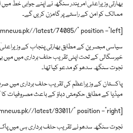
بھارتی وزیراعلیٰ امریندر سنگھ نے اپنے جوابی خط میں 
ممالک کو امن کے راستے پر گامزن کریں گے۔
[post-relate link=”https://humnews.pk//latest/74085/” position =”left”]
سیاسی مبصرین کے مطابق بھارتی پنجاب کے وزیراعلیٰ 
خیرسگالی کے تحت اپنی تقریب حلف برداری میں میں بھی 
نجوت سنگھ سدھو کو مدعو کیا تھا۔
پاکستان کے وزیراعظم کی تقریب حلف برداری میں صرف ’
میڈیا کے مطابق حکومتی دباؤ کے باعث مصروفیات کا ’ب
[post-relate link=”https://humnews.pk//latest/93011/” position =”right”]
نجوت سنگھ سدھو نے تقریب حلف برداری ہی میں پاک فوج 