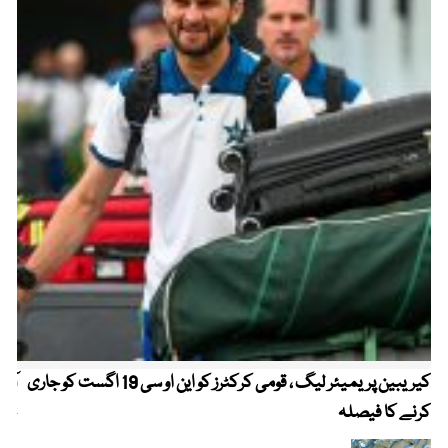
کیریبین پریمیئر لیگ ، قومی کرکٹرز کو این او سی 19 اگست کو جاری
آز
کرنے کا فیصلہ
چھی