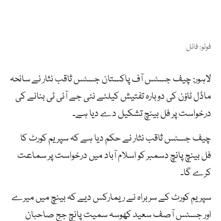
فوٹو: فائل
لاہور: چیف جسٹس آف پاکستان جسٹس ثاقب نثار نے سانحہ
ماڈل ٹاؤن کی دوبارہ تفتیش کیلئے نئی جے آئی ٹی بنانے کی
درخواست پر فل بینچ تشکیل دے دیا ہے۔
چیف جسٹس ثاقب نثار نے حکم دیا ہے کہ سپریم کورٹ کا
فل بینچ پانچ دسمبر کو اسلام آباد میں درخواست پر سماعت
کرے گا۔
سپریم کورٹ کے سربراہ نے ریمارکس دیے کہ بینچ میں میرے
اور جسٹس آصف سعید کھوسہ سمیت پانچ جج صاحبان