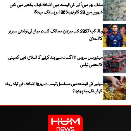
ملک بھر میں آٹے کی قیمت میں اضافہ، ایک ہفتے میں کئی
شہروں میں 20 کلو تھیلا 100 روپے تک مہنگا
ورلڈ کپ 2027 کے میزبان ممالک کے درمیان ٹی ٹوئنٹی سیریز
کا اعلان
میٹرو بس سروس 11 اگست سے بند کرنے کا اعلان، نجی کمپنی
کا حتمی نوٹس
سونے کی قیمت میں مسلسل تیسرے روز بڑا اضافہ ، فی تولہ ریٹ
کہاں تک جا پہنچا؟