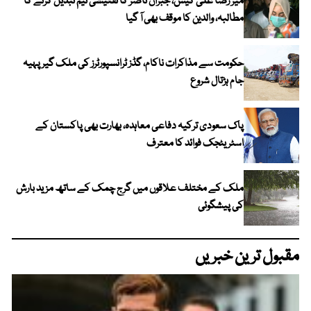
میر رضا علی کیس، جبران ناصر کا تفتیشی ٹیم تبدیل کرنے کا
مطالبہ، والدین کا موقف بھی آ گیا
حکومت سے مذاکرات ناکام، گڈز ٹرانسپورٹرز کی ملک گیر پہیہ
جام ہڑتال شروع
پاک سعودی ترکیہ دفاعی معاہدہ، بھارت بھی پاکستان کے
اسٹریٹجک فوائد کا معترف
ملک کے مختلف علاقوں میں گرج چمک کے ساتھ مزید بارش
کی پیشگوئی
مقبول ترین خبریں