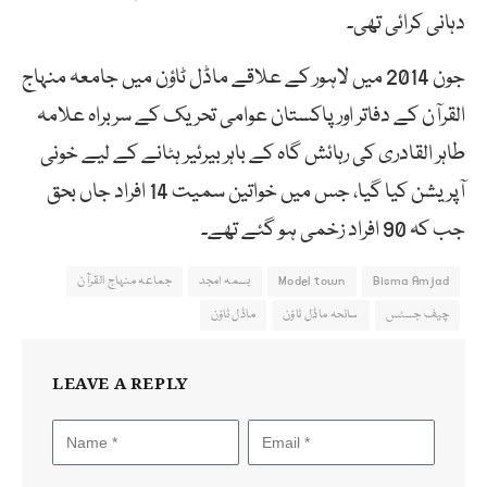
دہانی کرائی تھی۔
جون 2014 میں لاہور کے علاقے ماڈل ٹاؤن میں جامعہ منہاج
القرآن کے دفاتر اور پاکستان عوامی تحریک کے سربراہ علامہ
طاہر القادری کی رہائش گاہ کے باہر بیرئیر ہٹانے کے لیے خونی
آپریشن کیا گیا، جس میں خواتین سمیت 14 افراد جاں بحق
جب کہ 90 افراد زخمی ہو گئے تھے۔
Bisma Amjad
Model town
بسمہ امجد
جماعہ منہاج القرآن
چیف جسٹس
سانحہ ماڈل ٹاؤن
ماڈل ٹاؤن
LEAVE A REPLY