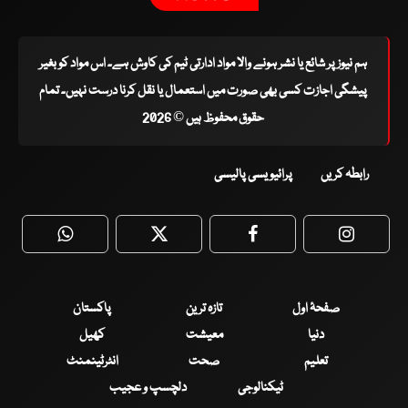
ہم نیوز پر شائع یا نشر ہونے والا مواد ادارتی ٹیم کی کاوش ہے۔ اس مواد کو بغیر
پیشگی اجازت کسی بھی صورت میں استعمال یا نقل کرنا درست نہیں۔ تمام
حقوق محفوظ ہیں © 2026
رابطہ کریں
پرائیویسی پالیسی
WhatsApp
Twitter
Facebook
Faceboo
صفحۂ اول
تازہ ترین
پاکستان
دنیا
معیشت
کھیل
تعلیم
صحت
انٹرٹینمنٹ
ٹیکنالوجی
دلچسپ و عجیب