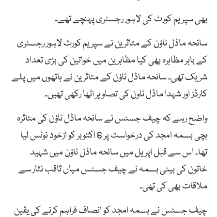
بھی سپریم کورٹ کی لاہور رجسٹری پہنچے تھے۔
سانحہ ماڈل ٹاؤن کے متاثرین نے سپریم کورٹ لاہور رجسٹری
کے باہر مظاہرہ بھی کیا مظاہرین میں خواتین کی بڑی تعداد
شریک تھی۔ سانحہ ماڈل ٹاؤن کے متاثرین نے ہاتھوں میں پلے
کارڈز اور شہدا ماڈل ٹاون کی تصاویر اٹھا رکھی تھیں۔
واضح رہے کہ چیف جسٹس نے سانحہ ماڈل ٹاؤن کی متاثرہ
بچی بسمہ امجد کی درخواست پر 6 اکتوبر کو ازخود نوٹس لیا
تھا۔ اس سے قبل اپریل میں سانحہ ماڈل ٹاؤن میں شہید
خاتون کی بیٹی بسمہ نے چیف جسٹس میاں ثاقب نثار سے
ملاقات بھی کی تھی۔
چیف جسٹس نے بسمہ امجد کو انصاف فراہم کرنے کی یقین