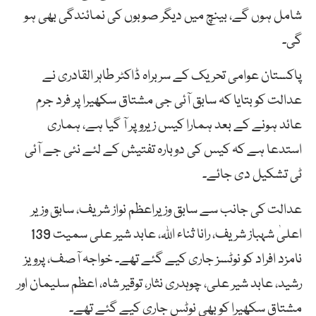
شامل ہوں گے، بینچ میں دیگر صوبوں کی نمائندگی بھی ہو
گی۔
پاکستان عوامی تحریک کے سربراہ ڈاکٹر طاہر القادری نے
عدالت کو بتایا کہ سابق آئی جی مشتاق سکھیرا پر فرد جرم
عائد ہونے کے بعد ہمارا کیس زیرو پر آ گیا ہے، ہماری
استدعا ہے کہ کیس کی دوبارہ تفتیش کے لئے نئی جے آئی
ٹی تشکیل دی جائے۔
عدالت کی جانب سے سابق وزیراعظم نواز شریف، سابق وزیر
اعلیٰ شہباز شریف، رانا ثناء اللہ، عابد شیر علی سمیت 139
نامزد افراد کو نوٹسز جاری کیے گئے تھے۔ خواجہ آصف، پرویز
رشید، عابد شیر علی، چوہدری نثار، توقیر شاہ، اعظم سلیمان اور
مشتاق سکھیرا کو بھی نوٹس جاری کیے گئے تھے۔