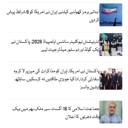
آبنائے ہرمز کھولنے کیلئے ایران نے امریکا کو 6 شرائط پیش
کر دیں
انٹرنیشنل نیوکلیئر سائنس اولمپیاڈ 2026، پاکستان نے
ایک گولڈ اور دو سلور میڈلز جیت لیے
پاکستان نے امریکا، ایران کو مذاکرات کی میز پر لا کر وہ
سفارتی کردار اداکیا جو بڑی طاقتیں نہ کرسکیں، ساؤتھ
ایشین وائسز
جماعت اسلامی کا 16 اگست سے ملک بھر میں بیک
وقت دھرنوں کا اعلان