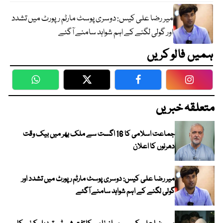
میر رضا علی کیس: دوسری پوسٹ مارٹم رپورٹ میں تشدد
اور گولی لگنے کے اہم شواہد سامنے آگئے
ہمیں فالو کریں
WhatsApp
Twitter
Facebook
Faceboo
متعلقہ خبریں
جماعت اسلامی کا 16 اگست سے ملک بھر میں بیک وقت
دھرنوں کا اعلان
میر رضا علی کیس: دوسری پوسٹ مارٹم رپورٹ میں تشدد اور
گولی لگنے کے اہم شواہد سامنے آگئے