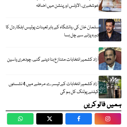
خوشخبری، الاؤنس اور پنشن میں اضافہ
سلمان خان کی رہائشگاہ کے باہر تعینات پولیس اہلکار دل کا
دورہ پڑنے سے چل بسا
آزاد کشمیر انتخابات متنازع بنا دیئے گئے، چودھری یاسین
آزاد کشمیر انتخابات کے تیسرے مرحلے میں 4 نشستوں
کیلئے پولنگ کل ہو گی
ہمیں فالو کریں
WhatsApp
Twitter
Facebook
Faceboo