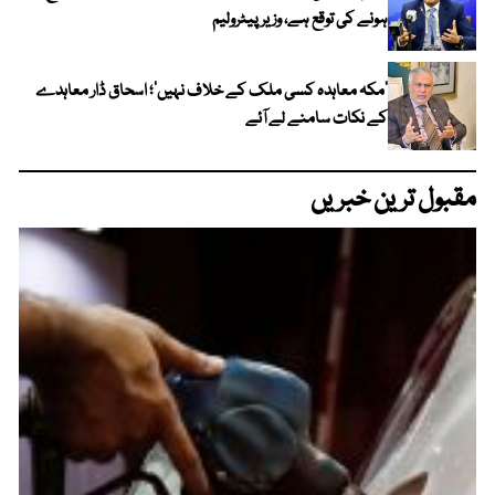
ہونے کی توقع ہے، وزیر پیٹرولیم
‘مکہ معاہدہ کسی ملک کے خلاف نہیں’؛ اسحاق ڈار معاہدے
کے نکات سامنے لے آئے
مقبول ترین خبریں