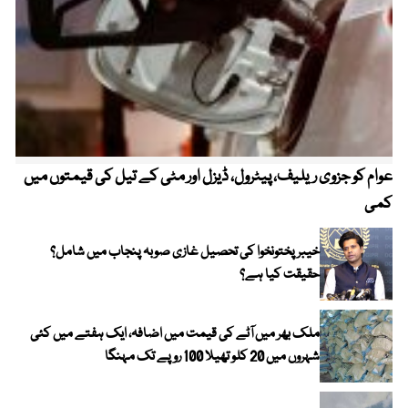
عوام کو جزوی ریلیف، پیٹرول، ڈیزل اور مٹی کے تیل کی قیمتوں میں
4 روز میں سونے کی قیمت میں بڑا اضافہ
کمی
خیبر پختونخوا کی تحصیل غازی صوبہ پنجاب میں شامل؟
حقیقت کیا ہے؟
ملک بھر میں آٹے کی قیمت میں اضافہ، ایک ہفتے میں کئی
شہروں میں 20 کلو تھیلا 100 روپے تک مہنگا