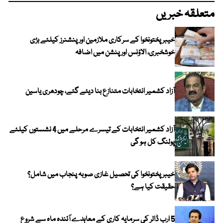
متعلقہ خبریں
خیبرپختونخوا کے سرکاری ملازمین اور پنشنرز کیلئے بڑی
خوشخبری، الاؤنس اور پنشن میں اضافہ
آزاد کشمیر انتخابات متنازع بنا دیئے گئے، چودھری یاسین
آزاد کشمیر انتخابات کے تیسرے مرحلے میں 4 نشستوں کیلئے
پولنگ کل ہو گی
خیبر پختونخوا کی تحصیل غازی صوبہ پنجاب میں شامل؟
حقیقت کیا ہے؟
5 ارب ڈالر کی سرمایہ کاری کے معاہدے آئندہ ماہ سے شروع