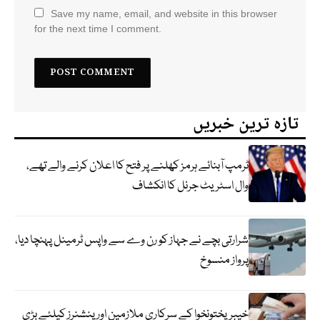
Save my name, email, and website in this browser
for the next time I comment.
تازہ ترین خبریں
ٹرمپ آبنائے ہرمز کھلنے پر فتح کا اعلان کرنے والے تھے،
وال اسٹریٹ جرنل کا انکشاف
شرارتی بچے نے جہاز کو رن وے سے واپس ٹرمینل پہنچا دیا،
پرواز منسوخ
خیبرپختونخوا کے سرکاری ملازمین اور پنشنرز کیلئے بڑی