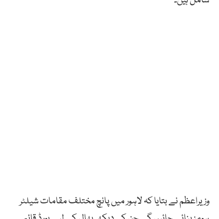
شامل ہیں۔
وزیراعظم نے بتایا کہ لاہور میں پانچ مختلف مقامات شیلٹر
ہومز بنائے جائیں گے جن کی دیکھ بھال کے لیے بورڈ قائم