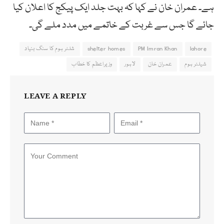
ہے۔ عمران خان نے کہا کہ بہت جلد ایک پیکج کا اعلان کیا
جائے گا جس سے غربت کے خاتمے میں مدد ملے گی۔
lahore
PM Imran Khan
shelter homes
شلٹر ہوم کا سنگ بنیاد
شیلٹر ہوم
عمران خان
لاہور
وزیراعظم کا خطاب
LEAVE A REPLY