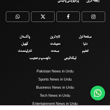
رابطہ کریں
پرائیویسی پالیسی
WhatsApp
Twitter
Facebook
Faceboo
صفحۂ اول
تازہ ترین
پاکستان
دنیا
معیشت
کھیل
تعلیم
صحت
انٹرٹینمنٹ
ٹیکنالوجی
دلچسپ و عجیب
Pakistan News in Urdu
Sports News in Urdu
Business News in Urdu
Tech News in Urdu
Entertainment News in Urdu