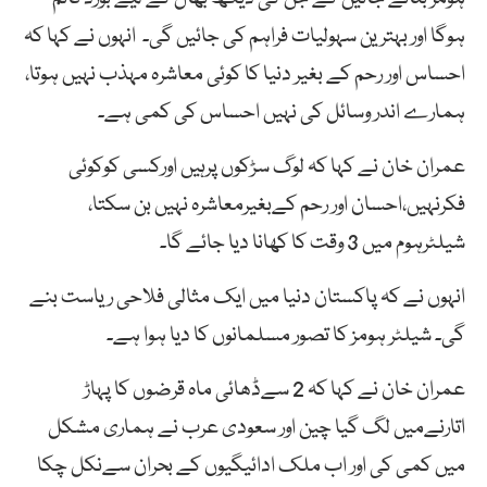
ہوگا اور بہترین سہولیات فراہم کی جائیں گی۔ انہوں نے کہا کہ
احساس اور رحم کے بغیر دنیا کا کوئی معاشرہ مہذب نہیں ہوتا،
ہمارے اندر وسائل کی نہیں احساس کی کمی ہے۔
عمران خان نے کہا کہ لوگ سڑکوں پرہیں اورکسی کوکوئی
فکرنہیں،احسان اور رحم کےبغیرمعاشرہ نہیں بن سکتا،
شیلٹرہوم میں 3 وقت کا کھانا دیا جائے گا۔
انہوں نے کہ پاکستان دنیا میں ایک مثالی فلاحی ریاست بنے
گی۔ شیلٹر ہومز کا تصور مسلمانوں کا دیا ہوا ہے۔
عمران خان نے کہا کہ 2 سےڈھائی ماہ قرضوں کا پہاڑ
اتارنےمیں لگ گیا چین اور سعودی عرب نے ہماری مشکل
میں کمی کی اور اب ملک ادائیگیوں کے بحران سےنکل چکا