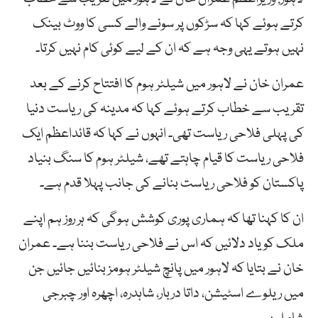
کرتے ہوئے کہا کہ سڑکوں پر سونے والے کسی کا ووٹ بینک
نہیں ہوتے یہی وجہ ہے کہ ان کے لیے کوئی کام نہیں کرتا۔
عمران خان نے لاہور میں شیلٹر ہوم کا افتتاح کرنے کے بعد
تقریب سے خطاب کرتے ہوئے کہا کہ مدینہ کی ریاست دنیا
کی پہلی فلاحی ریاست تھی۔ انہوں نے کہا کہ قائداعظم ایک
فلاحی ریاست کا قیام چاہتے تھے، شیلٹر ہوم کا سنگ بنیاد
پاکستان کو فلاحی ریاست بنانے کی جانب پہلا قدم ہے۔
ان کا کہنا تھا کہ ہماری پوری کوشش ہوگی کہ ہر روز ہم اپنے
ملک کو یاد دلائیں کہ اس نے فلاحی ریاست بننا ہے۔ عمران
خان نے بتایا کہ لاہور میں پانچ شیلٹر ہومز بنائیں جائیں جن
میں ریلوے اسٹیشن، داتا دربار، شاہدرہ، اچھرہ اور چبرجی