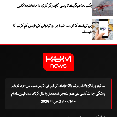
یکے بعد دیگرے 2 ہیلی کاپٹر گر کر تباہ؛ متعدد ہلاکتیں
پی ٹی اے کا ای سم کے اجرا اور تبدیلی کی فیس کم کرنے کا
فیصلہ
ہم نیوز پر شائع یا نشر ہونے والا مواد ادارتی ٹیم کی کاوش ہے۔ اس مواد کو بغیر
پیشگی اجازت کسی بھی صورت میں استعمال یا نقل کرنا درست نہیں۔ تمام
حقوق محفوظ ہیں © 2026