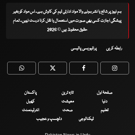
ہم نیوز پر شائع یا نشر ہونے والا مواد ادارتی ٹیم کی کاوش ہے۔ اس مواد کو بغیر
پیشگی اجازت کسی بھی صورت میں استعمال یا نقل کرنا درست نہیں۔ تمام
حقوق محفوظ ہیں © 2026
رابطہ کریں
پرائیویسی پالیسی
WhatsApp
Twitter
Facebook
Faceboo
صفحۂ اول
تازہ ترین
پاکستان
دنیا
معیشت
کھیل
تعلیم
صحت
انٹرٹینمنٹ
ٹیکنالوجی
دلچسپ و عجیب
Pakistan News in Urdu