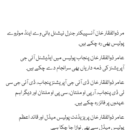
مر ذوالفقار خان آنسپیکٹر جنرل نیشنل ہائی وے اینڈ موٹروے
پولیس بھی رہ چکے ہیں.
عامر ذوالفقار خان پنجاب پولیس میں ایڈیشنل آئی جی
آپریشنز کی ذمہ داریاں بھی سرانجام دے چکے ہیں.
عامر ذوالفقار خان ڈی آئی جی آپریشنز پنجاب، ڈی آئی جی سی
ٹی ڈی پنجاب، آر پی او ملتان، سی پی او ملتان اور دیگر اہم
عہدوں پر فائز رہ چکے ہیں.
عامر ذوالفقار خان پریزیڈنٹ پولیس میڈل اور قائد اعظم
پولیس میڈل سے بھی نوازا جا چکا ہے.