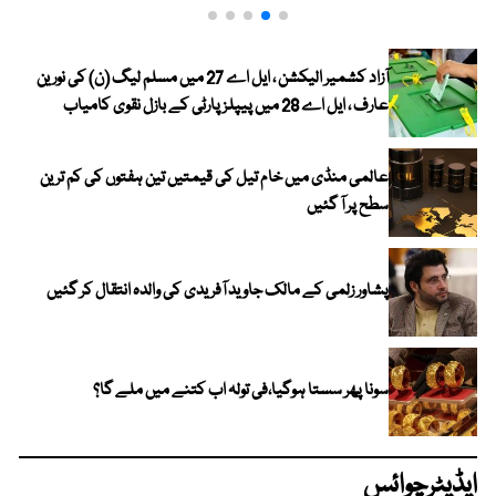
آزاد کشمیر الیکشن ، ایل اے 27 میں مسلم لیگ (ن) کی نورین
عارف ، ایل اے 28 میں پیپلز پارٹی کے بازل نقوی کامیاب
عالمی منڈی میں خام تیل کی قیمتیں تین ہفتوں کی کم ترین
سطح پر آ گئیں
پشاور زلمی کے مالک جاوید آفریدی کی والدہ انتقال کر گئیں
سونا پھر سستا ہوگیا،فی تولہ اب کتنے میں ملے گا؟
ایڈیٹرچوائس