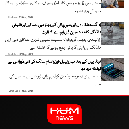
ہفتے میں 6 روز تدریس کا اطلاق صرف سرکاری اسکولوں پر ہوگا،
صوبائی وزیر تعلیم
Updated 02 Aug, 2026
4 اگست تک دریاؤں میں پانی کے بہاؤ میں اضافے اور فلیش
فلڈنگ کا خدشہ، این ڈی ایم اے کا الرٹ
راولپنڈی، جہلم، گوجرانوالہ سمیت نشیبی شہری علاقوں میں اربن
فلڈنگ اور بارش کا پانی جمع ہونے کا خدشہ ہے
Updated 02 Aug, 2026
فولڈ ایبل کے بعد اب رولیبل فون؟ سام سنگ کی نئی ڈیوائس نے
تہلکہ مچا دیا
سب سے زیادہ توجہ زیڈ نائن کوڈ نیم والی ڈیوائس نے حاصل کی
ہے
Updated 01 Aug, 2026