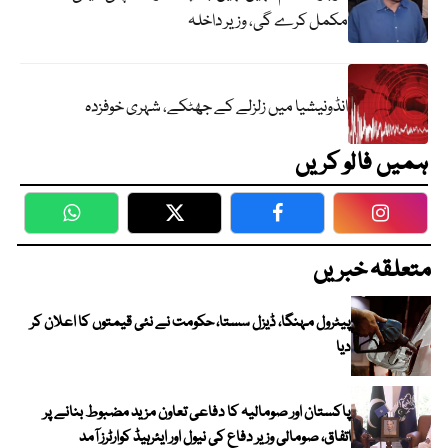
مکمل کرے گی، وزیر داخلہ
انڈونیشیا میں زلزلے کے جھٹکے، شہری خوفزدہ
ہمیں فالو کریں
WhatsApp
Twitter
Facebook
Faceboo
متعلقہ خبریں
پیٹرول مہنگا، ڈیزل سستا، حکومت نے نئی قیمتوں کا اعلان کر
دیا
پاکستان اور صومالیہ کا دفاعی تعاون مزید مضبوط بنانے پر
اتفاق، صومالی وزیر دفاع کی نیول اور ایئرہیڈ کوارٹرز آمد