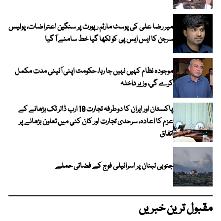
میر رضا علی کی پوسٹ مارٹم رپورٹ پر سنگین اعتراضات، پولیس
سرجن کا ایس ایس پی کو لکھا گیا خط سامنے آ گیا
موجودہ نظام کہیں نہیں جا رہا، حکومت اپنی آئینی مدت مکمل
کرے گی، وزیر داخلہ
پاکستان اور ایران کا دوطرفہ تجارت 10 ارب ڈالر تک بڑھانے کے
عزم کا اعادہ، سرحدی تجارت اور کان کنی میں تعاون بڑھانے پر
اتفاق
جنوبی لبنان پر اسرائیلی فوج کے فضائی حملے
مقبول ترین خبریں