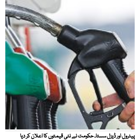
پیٹرول اور ڈیزل سستا، حکومت نے نئی قیمتوں کا اعلان کر دیا