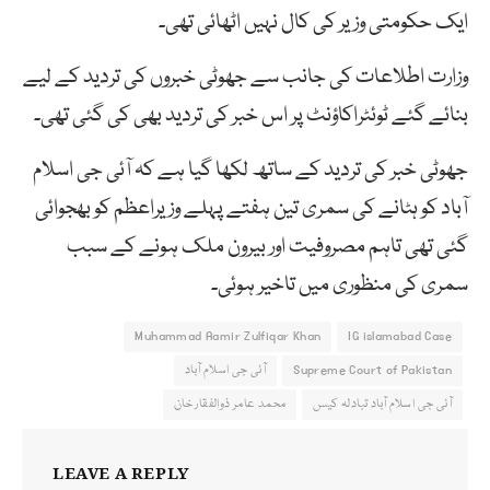
ایک حکومتی وزیر کی کال نہیں اٹھائی تھی۔
وزارت اطلاعات کی جانب سے جھوٹی خبروں کی تردید کے لیے
بنائے گئے ٹوئٹراکاؤنٹ پر اس خبر کی تردید بھی کی گئی تھی۔
جھوٹی خبر کی تردید کے ساتھ لکھا گیا ہے کہ آئی جی اسلام
آباد کو ہٹانے کی سمری تین ہفتے پہلے وزیراعظم کو بھجوائی
گئی تھی تاہم مصروفیت اور بیرون ملک ہونے کے سبب
سمری کی منظوری میں تاخیر ہوئی۔
Muhammad Aamir Zulfiqar Khan
IG islamabad Case
Supreme Court of Pakistan
آئی جی اسلام آباد
آئی جی اسلام آباد تبادلہ کیس
محمد عامر ذوالفقار خان
LEAVE A REPLY