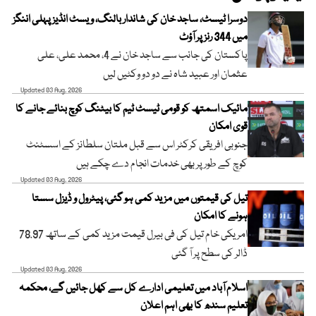
دوسرا ٹیسٹ، ساجد خان کی شاندار بالنگ، ویسٹ انڈیز پہلی اننگز
میں 344 رنز پر آؤٹ
پاکستان کی جانب سے ساجد خان نے 4، محمد علی، علی
عثمان اور عبید شاہ نے دو دو وکٹیں لیں
Updated 03 Aug, 2026
مائیک اسمتھ کو قومی ٹیسٹ ٹیم کا بیٹنگ کوچ بنائے جانے کا
قوی امکان
جنوبی افریقی کرکٹر اس سے قبل ملتان سلطانز کے اسسٹنٹ
کوچ کے طور پر بھی خدمات انجام دے چکے ہیں
Updated 03 Aug, 2026
تیل کی قیمتوں میں مزید کمی ہو گئی، پیٹرول و ڈیزل سستا
ہونے کا امکان
امریکی خام تیل کی فی بیرل قیمت مزید کمی کے ساتھ 78.97
ڈالر کی سطح پر آ گئی
Updated 03 Aug, 2026
اسلام آباد میں تعلیمی ادارے کل سے کھل جائیں گے، محکمہ
تعلیم سندھ کا بھی اہم اعلان