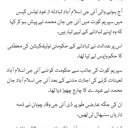
آج ہونے والی آئی جی اسلام آباد تبادلہ از خود نوٹس کیس
میں سپریم کورٹ میں آئی جی جان محمد نے پیش ہو کر کہا
کہ وہ اپنے تبادلے کے لیے تیار ہیں۔
اس پر عدالت نے تبادلے کے حکومتی نوٹیفکیشن کی معطلی
کا حکم واپس لے لیا تھا۔
سپریم کورٹ کی جانب سے حکومت کو نئے آئی جی اسلام آباد
تعینات کرنے کی اجازت ملنے کے بعد آئی جی اسلام آباد جان
محمد نے عہدے کا چارج چھوڑ دیا تھا۔
ان کی جگہ عارضی طور پر ڈی آئی جی وقار چوہان نے ذمہ
داریاں سنبھال لی تھیں۔