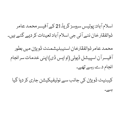
اسلام آباد: پولیس سروسز گریڈ 21 کے آفیسر محمد عامر
ذوالفقار خان نئے آئی جی اسلام آباد تعینات کر دیے گئے ہیں۔
محمد عامر ذوالفقارخان اسٹیبلیشمنٹ ڈویژن میں بطور
آفیسر آن اسپیشل ڈیوٹی (او ایس ڈی) اپنی خدمات سر انجام
انجام دے رہے تھے۔
کیبنیٹ ڈویژن کی جانب سے نوٹیفیکیشن جاری کر دیا گیا
ہے۔