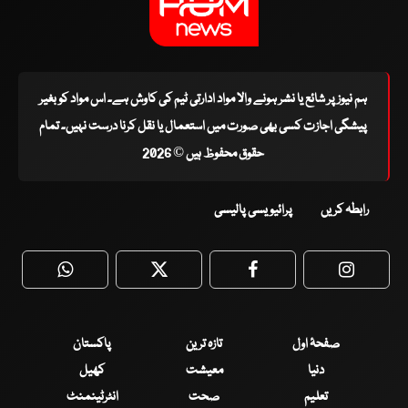
ہم نیوز پر شائع یا نشر ہونے والا مواد ادارتی ٹیم کی کاوش ہے۔ اس مواد کو بغیر
پیشگی اجازت کسی بھی صورت میں استعمال یا نقل کرنا درست نہیں۔ تمام
حقوق محفوظ ہیں © 2026
رابطہ کریں
پرائیویسی پالیسی
WhatsApp
Twitter
Facebook
Faceboo
صفحۂ اول
تازہ ترین
پاکستان
دنیا
معیشت
کھیل
تعلیم
صحت
انٹرٹینمنٹ