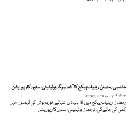
جلد ہی رمضان ریلیف پیکج کا آغاز ہوگا، یوٹیلیٹی اسٹورز کارپوریشن
ویب ڈیسک
By
April 3, 2020
رمضان ریلیف پیکج میں 19 بنیادی اشیائے خوردونوش کی قیمتوں میں
کمی کی جائےگی، ترجمان یوٹیلیٹی اسٹورز کارپوریشن