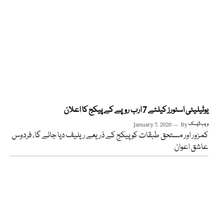
یوٹیلیٹی اسٹورز کیلئے 7 ارب روپے کے پیکج کا اعلان
ویب ڈیسک
By
January 7, 2020
کمزور اور مستحق طبقات کو پیکج کے ذریعے ریلیف دیا جائے گا، فردوس
عاشق اعوان