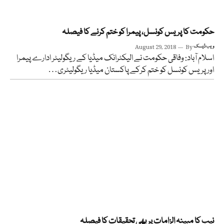
حکومت کا پریس کونسل، پیمرا کو ختم کرنے کا فیصلہ
ویب ڈیسک
By
August 29, 2018
اسلام آباد: وفاقی حکومت نے الیکٹرانک میڈیا کے ریگولیٹر ادارے پیمرا
اور پریس کونسل کو ختم کرکے پاکستان میڈیا ریگولیٹری…
نیب کا مبینہ الزامات پر بھی تحقیقات کا فیصلہ