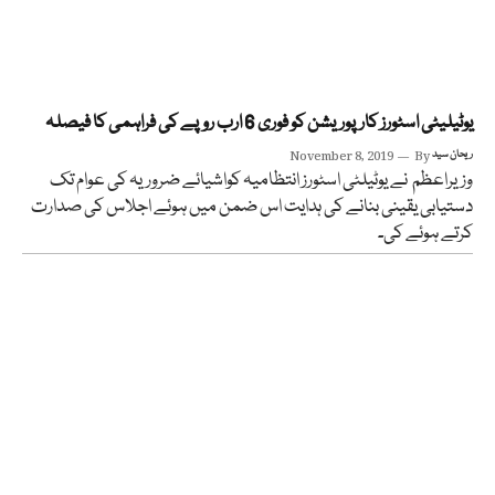
یوٹیلیٹی اسٹورز کارپوریشن کو فوری 6 ارب روپے کی فراہمی کا فیصلہ
ریحان سید
By
November 8, 2019
وزیراعظم نے یوٹیلٹی اسٹورز انتظامیہ کواشیائے ضروریہ کی عوام تک
دستیابی یقینی بنانے کی ہدایت اس ضمن میں ہوئے اجلاس کی صدارت
کرتے ہوئے کی۔