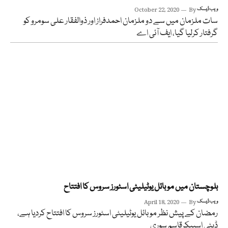
ویب ڈیسک
By
October 22, 2020
سات ملزمان میں سے دو ملزمان احمدفراز اور ذوالفقار علی سومرو کو
گرفتار کرلیا گیا، ایف آئی اے
بلوچستان میں موبائل یوٹیلیٹی اسٹورز سروس کا افتتاح
ویب ڈیسک
By
April 18, 2020
رمضان کے پیش نظر موبائل یوٹیلیٹی اسٹورز سروس کا افتتاح کردیا ہے،
ڈپٹی اسپیکرقاسم سوری