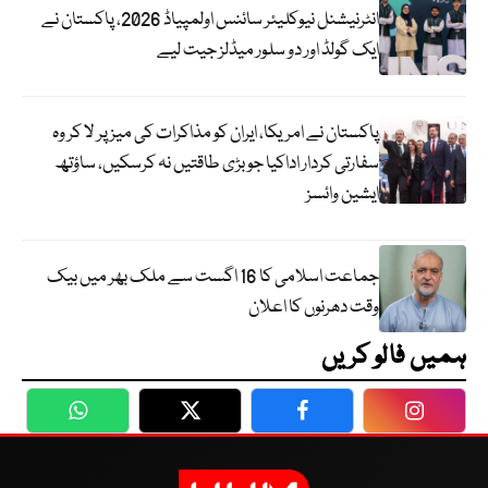
انٹرنیشنل نیوکلیئر سائنس اولمپیاڈ 2026، پاکستان نے
ایک گولڈ اور دو سلور میڈلز جیت لیے
پاکستان نے امریکا، ایران کو مذاکرات کی میز پر لا کر وہ
سفارتی کردار اداکیا جو بڑی طاقتیں نہ کرسکیں، ساؤتھ
ایشین وائسز
جماعت اسلامی کا 16 اگست سے ملک بھر میں بیک
وقت دھرنوں کا اعلان
ہمیں فالو کریں
WhatsApp
Twitter
Facebook
Faceboo