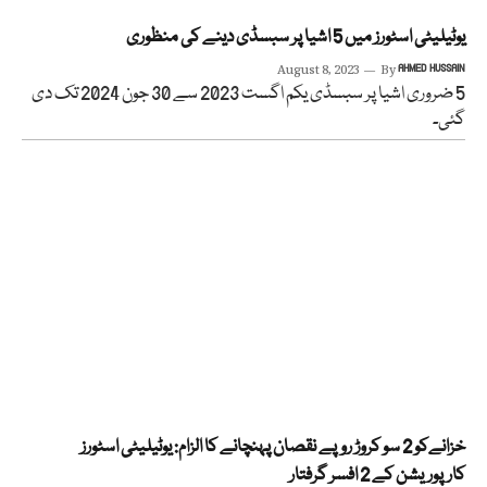
یوٹیلیٹی اسٹورز میں 5 اشیا پر سبسڈی دینے کی منظوری
August 8, 2023
By
AHMED HUSSAIN
5 ضروری اشیا پر سبسڈی یکم اگست 2023 سے 30 جون 2024 تک دی
گئی۔
خزانےکو 2 سو کروڑ روپے نقصان پہنچانے کا الزام: یوٹیلیٹی اسٹورز
کارپوریشن کے 2 افسر گرفتار