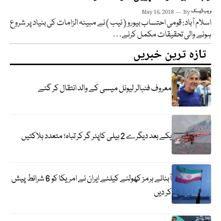
ویب ڈیسک
By
May 16, 2018
اسلام آباد: قومی احتساب بیورو ( نیب ) نے مبینہ الزامات کی بنیاد پر شروع
ہونے والی تحقیقات مکمل کرنے…
تازہ ترین خبریں
معروف فٹبالر لیونل میسی کے والد انتقال کر گئے
یکے بعد دیگرے 2 ہیلی کاپٹر گر کر تباہ؛ متعدد ہلاکتیں
آبنائے ہرمز کھولنے کیلئے ایران نے امریکا کو 6 شرائط پیش
کر دیں