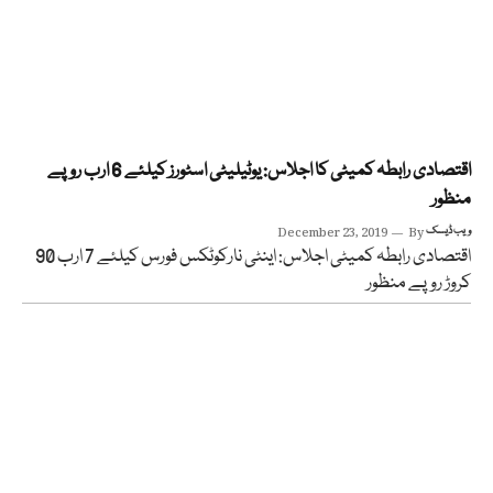
اقتصادی رابطہ کمیٹی کا اجلاس: یوٹیلیٹی اسٹورز کیلئے 6 ارب روپے
منظور
ویب ڈیسک
By
December 23, 2019
اقتصادی رابطہ کمیٹی اجلاس: اینٹی نارکوٹکس فورس کیلئے 7 ارب 90
کروڑ روپے منظور