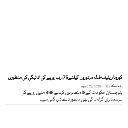
کورونا ریلیف فنڈ: مزدوروں کیلئے75 ارب روپے کی ادائیگی کی منظوری
ویب ڈیسک
By
April 22, 2020
بلوچستان حکومت کے19منصوبوں کیلئے606 ملین روپےکی
سپلمنٹری گرانٹ کی بھی منظور دے دی گئی ہے۔