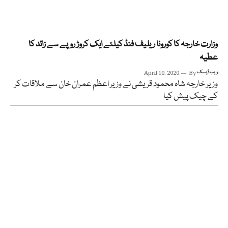
وزارت خارجہ کا کورونا ریلیف فنڈ کیلئے ایک کروڑ روپے سے زائد کا
عطیہ
ویب ڈیسک
By
April 10, 2020
وزیر خارجہ شاہ محمود قریشی نے وزیر اعظم عمران خان سے ملاقات کر
کے چیک پیش کیا