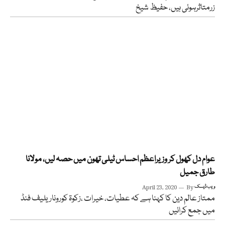
زرمتاثرہوئی ہیں، حفیظ شیخ
عوام دل کھول کر وزیراعظم احساس ٹیلی تھون میں حصہ لیں، مولانا
طارق جمیل
ویب ڈیسک
By
April 23, 2020
ممتاز عالم دین کا کہنا ہے کہ عطیات، خیرات ،زکوۃ کوروناریلیف فنڈ
میں جمع کرائیں