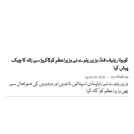
کورونا ریلیف فنڈ: وزیرریلوے نے وزیراعظم کو 5کروڑ سے زائد کا چیک
پیش کیا
ویب ڈیسک
By
April 20, 2020
وزیرریلوے نے راولپنڈی اسپتالوں، تاجروں اور مزدوروں کی صورتحال سے
بھی وزیراعظم کو آگاہ کیا