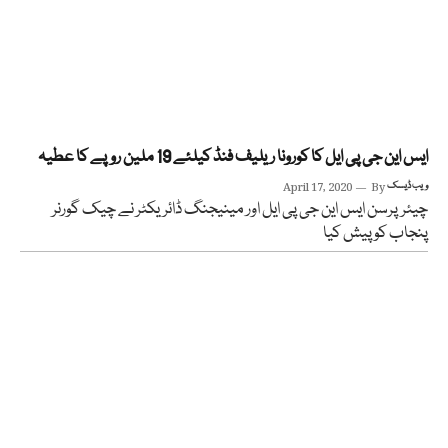
ایس این جی پی ایل کا کورونا ریلیف فنڈ کیلئے 19 ملین روپے کا عطیہ
ویب ڈیسک
By
April 17, 2020
چیئرپرسن ایس این جی پی ایل اور مینیجنگ ڈائریکٹر نے چیک گورنر
پنجاب کو پیش کیا