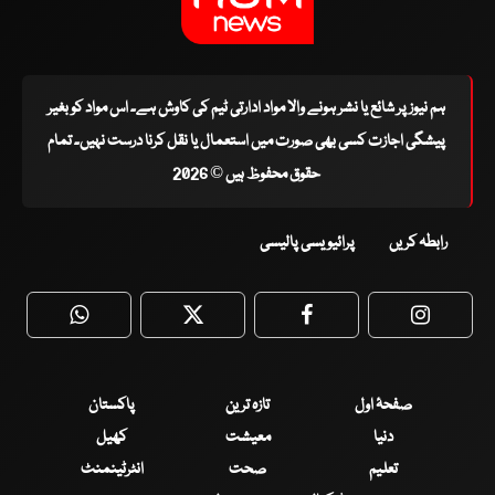
ہم نیوز پر شائع یا نشر ہونے والا مواد ادارتی ٹیم کی کاوش ہے۔ اس مواد کو بغیر
پیشگی اجازت کسی بھی صورت میں استعمال یا نقل کرنا درست نہیں۔ تمام
حقوق محفوظ ہیں © 2026
رابطہ کریں
پرائیویسی پالیسی
WhatsApp
Twitter
Facebook
Faceboo
صفحۂ اول
تازہ ترین
پاکستان
دنیا
معیشت
کھیل
تعلیم
صحت
انٹرٹینمنٹ