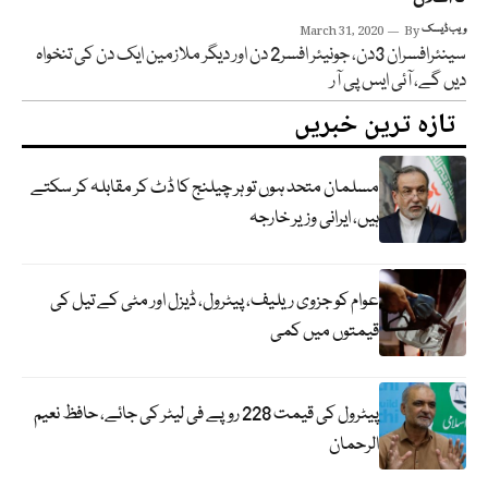
ویب ڈیسک
By
March 31, 2020
سینئرافسران 3دن، جونیئر افسر2 دن اور دیگر ملازمین ایک دن کی تنخواہ
دیں گے، آئی ایس پی آر
تازہ ترین خبریں
مسلمان متحد ہوں تو ہر چیلنج کا ڈٹ کر مقابلہ کر سکتے
ہیں، ایرانی وزیر خارجہ
عوام کو جزوی ریلیف، پیٹرول، ڈیزل اور مٹی کے تیل کی
قیمتوں میں کمی
پیٹرول کی قیمت 228 روپے فی لیٹر کی جائے، حافظ نعیم
الرحمان