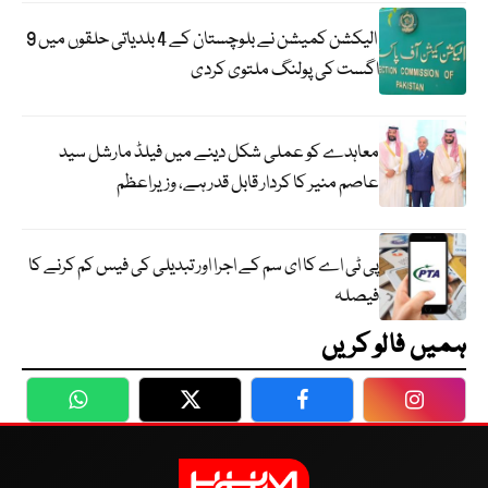
الیکشن کمیشن نے بلوچستان کے 4 بلدیاتی حلقوں میں 9
اگست کی پولنگ ملتوی کردی
معاہدے کو عملی شکل دینے میں فیلڈ مارشل سید
عاصم منیر کا کردار قابل قدر ہے، وزیراعظم
پی ٹی اے کا ای سم کے اجرا اور تبدیلی کی فیس کم کرنے کا
فیصلہ
ہمیں فالو کریں
WhatsApp
Twitter
Facebook
Faceboo