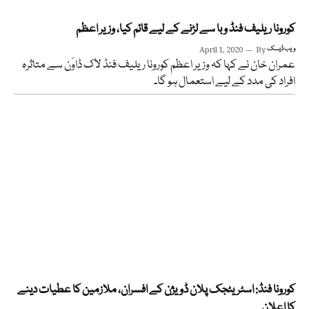
کورونا ریلیف فنڈ وبا سے لڑنے کے لیے قائم کیا، وزیر اعظم
ویب ڈیسک
By
April 1, 2020
عمران خان نے کہا کہ وزیر اعظم کورونا ریلیف فنڈ لاک ڈاوَن سے متاثرہ
افراد کی مدد کے لیے استعمال ہو گا۔
کورونا فنڈ: اسٹریٹجک پلان ڈویژن کے افسران، ملازمین کا عطیات دینے
کا اعلان