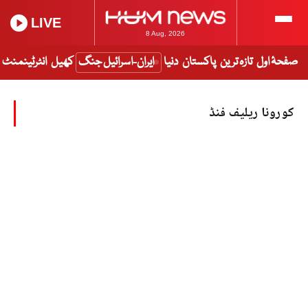
LIVE
8 Aug, 2026
صفحۂ اول
تازہ ترین
پاکستان
دنیا
ایران-اسرائیل جنگ
کھیل
انٹرٹینمنٹ
کورونا ریلیف فنڈ