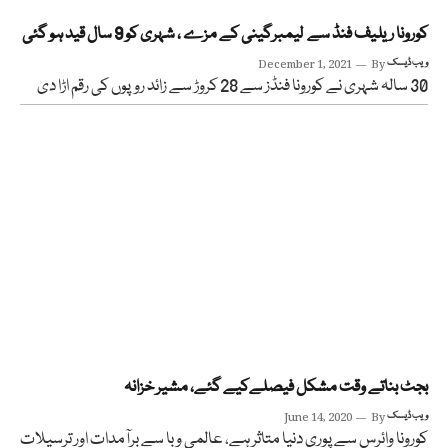
کورونا ریلیف فنڈ سے لیمبرگینی کے مزے ، شہری کو 9 سال قید ہو گئی
ویب ڈیسک
By
December 1, 2021
30 سالہ شہری نے کورونا فنڈز سے 28 کروڑ سے زائد روپوں کی رقم اڑا دی
بجٹ بناتے وقت مشکل فیصلےکیے گئے، مشیر خزانہ
ویب ڈیسک
By
June 14, 2020
کورونا وائرس سے پوری دنیا متاثر ہے، عالمی وبا سے برآمدات اور ترسیلات