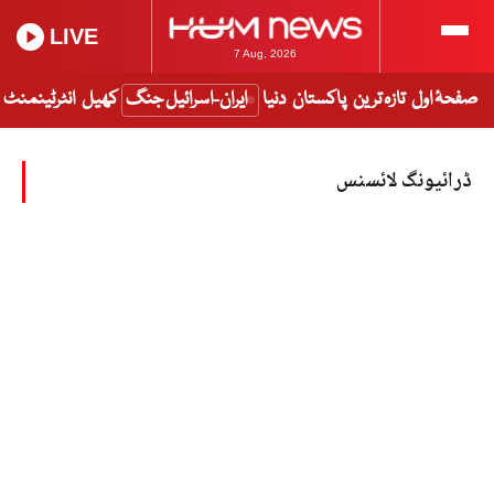
LIVE
7 Aug, 2026
صفحۂ اول
تازہ ترین
پاکستان
دنیا
ایران-اسرائیل جنگ
کھیل
انٹرٹینمنٹ
ڈرائیونگ لائسنس