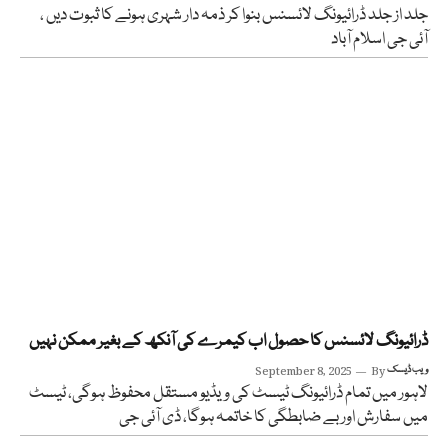
جلد از جلد ڈرائیونگ لائسنس بنوا کر ذمہ دار شہری ہونے کا ثبوت دیں ،
آئی جی اسلام آباد
ڈرائیونگ لائسنس کا حصول اب کیمرے کی آنکھ کے بغیر ممکن نہیں
ویب ڈیسک
By
September 8, 2025
لاہور میں تمام ڈرائیونگ ٹیسٹ کی ویڈیو مستقل محفوظ ہوگی، ٹیسٹ
میں سفارش اور بے ضابطگی کا خاتمہ ہوگا، ڈی آئی جی