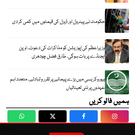
حکومت نے پیٹرول اور ڈیزل کی قیمتوں میں کمی کر دی
وزیراعظم کی اپوزیشن کو مذاکرات کی دعوت، اوپن
ایجنڈے پر بات ہوگی، طارق فضل چودھری
بیوروکریسی میں بڑے پیمانے پر تقرر و تبادلے، متعدد اہم
عہدوں پر نئی تعیناتیاں
ہمیں فالو کریں
WhatsApp
Twitter
Facebook
Faceboo