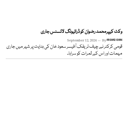
وکٹ کیپرمحمد رضوان کو ڈرائیونگ لائسنس جاری
September 12, 2024
By
ARSHAD KHAN
قومی کرکٹر نے چیف ٹریفک آفیسر سعود خان کی ہدایت پر شہر میں جاری
مہمات اور اس کے ثمرات کو سراہا۔