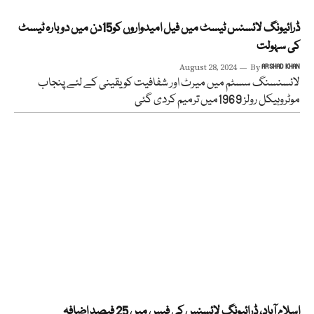
ڈرائیونگ لائسنس ٹیسٹ میں فیل امیدواروں کو15دن میں دوبارہ ٹیسٹ
کی سہولت
August 28, 2024
By
ARSHAD KHAN
لائسنسنگ سسٹم میں میرٹ اور شفافیت کو یقینی کے لئے پنجاب
موٹروہیکل رولز 1969میں ترمیم کردی گئی
اسلام آباد، ڈرائیونگ لائسنس کی فیس میں 25 فیصد اضافہ