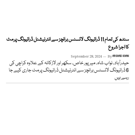
سندھ کی تمام 11 ڈرائیونگ لائسنس برانچز سے انٹرنیشنل ڈرائیونگ پرمٹ
کا اجرا شروع
September 28, 2024
By
ARSHAD KHAN
حیدرآباد، نواب شاہ، میرپور خاص، سکھر اور لاڑکانہ کے علاوہ کراچی کی
6 ڈرائیونگ لائسنس برانچز سے انٹرنیشنل ڈرائیونگ پرمٹ جاری کیے جا
رہے ہیں