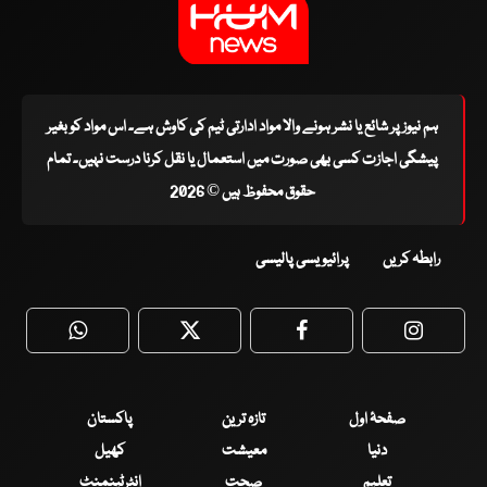
ہم نیوز پر شائع یا نشر ہونے والا مواد ادارتی ٹیم کی کاوش ہے۔ اس مواد کو بغیر
پیشگی اجازت کسی بھی صورت میں استعمال یا نقل کرنا درست نہیں۔ تمام
حقوق محفوظ ہیں © 2026
رابطہ کریں
پرائیویسی پالیسی
WhatsApp
Twitter
Facebook
Faceboo
صفحۂ اول
تازہ ترین
پاکستان
دنیا
معیشت
کھیل
تعلیم
صحت
انٹرٹینمنٹ