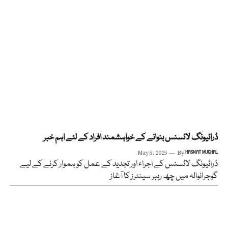
ڈرائیونگ لائسنس بنوانے کے خواہشمند افراد کے لئے اہم خبر
May 5, 2025
By
HASNAT MUGHAL
ڈرائیونگ لائسنس کے اجراء اور تجدید کے عمل کو ہموار کرنے کے لیے
گوجرانوالہ میں چھ رہبر سینٹرز کا آغاز