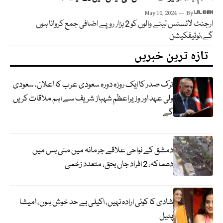
May 10, 2024
By
LAL KHAN
ارجنٹ لائسنس لینے والوں کو 2 ہزار روپے اضافی جمع کروانا ہوں
گے،نوٹیفکیشن
تازہ ترین خبریں
ترک صدر کا ایک روزہ دورہ سعودی عرب کا اعلان، سعودی
ولی عہد اور وزیراعظم شہباز شریف سے اہم ملاقات کریں
گے
دمشق کے نواحی علاقے جرمانہ میں منی بس میں
دھماکہ، 2 افراد جاں بحق، متعدد زخمی
شادی کا کوئی ارادہ نہیں، اکیلی بے حد خوش ہوں، امیشا
پٹیل