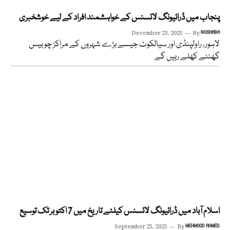
پنجاب میں ڈرائیونگ لائسنس کے خواہشمند افراد کے لیے خوشخبری
December 23, 2025
By
NOSHABA
لاہور، راولپنڈی اور سیالکوٹ جیسے بڑے شہروں کے مراکز چوبیس
گھنٹے کھلے رہیں گے
اسلام آباد میں ڈرائیونگ لائسنس کیلئے تاریخ میں 7 اکتوبر تک توسیع
September 25, 2025
By
MEHMOOD AHMED