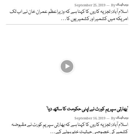
ویب ڈیسک
By
September 25, 2019
اسلام آباد: تجزیہ کاروں کا کہنا ہے کہ وزیراعظم عمران خان نے اب تک
امریکہ میں کشمیر اور کشمیریوں کا…
’بھارتی سپریم کورٹ نے اپنی حکومت کا ساتھ دیا‘
ویب ڈیسک
By
September 16, 2019
اسلام آباد: تجزیہ کاروں کا کہنا ہے کہ بھارتی سپریم کورٹ نے مقبوضہ
کشمیر کی خصوصی حیثیت ختم ہونے کے…