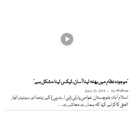
’موجودہ نظام میں بھتہ لینا آسان، ٹیکس لینا مشکل ہے’
ویب ڈیسک
By
June 23, 2019
اسلام آباد: بلوچستان عوامی پارٹی (بی اے پی) کے رہنما اور سینیٹر انوار
الحق کاکڑ نے کہا کہ ہمارے معاشرے…