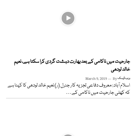
جارحیت میں ناکامی کے بعد بھارت دہشت گردی کرا سکتا ہے، نعیم
خالد لودھی
ویب ڈیسک
By
March 9, 2019
اسلام آباد: معروف دفاعی تجزیہ کار جنرل (ر) نعیم خالد لودھی کا کہنا ہے
کہ کھلی جارحیت میں ناکامی کے…