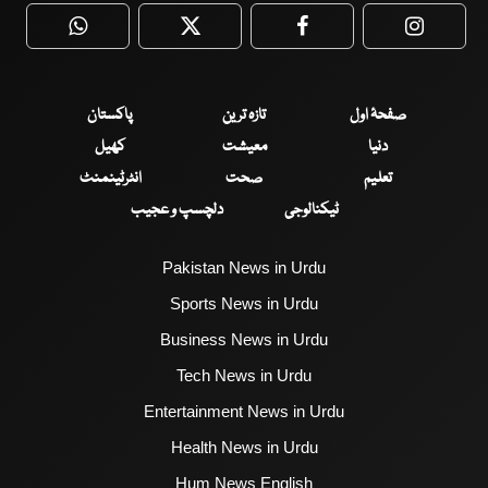
WhatsApp
Twitter
Facebook
Faceboo
صفحۂ اول
تازہ ترین
پاکستان
دنیا
معیشت
کھیل
تعلیم
صحت
انٹرٹینمنٹ
ٹیکنالوجی
دلچسپ و عجیب
Pakistan News in Urdu
Sports News in Urdu
Business News in Urdu
Tech News in Urdu
Entertainment News in Urdu
Health News in Urdu
Hum News English