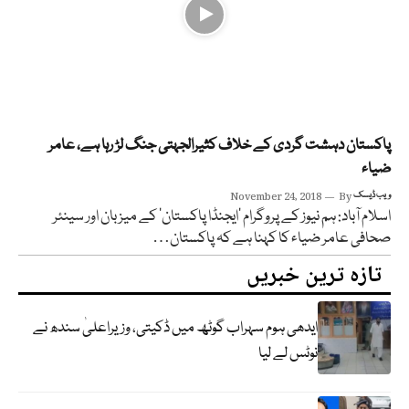
پاکستان دہشت گردی کے خلاف کثیرالجہتی جنگ لڑ رہا ہے، عامر
ضیاء
ویب ڈیسک
By
November 24, 2018
اسلام آباد: ہم نیوز کے پروگرام ’ایجنڈا پاکستان‘ کے میزبان اور سینئر
صحافی عامر ضیاء کا کہنا ہے کہ پاکستان…
تازہ ترین خبریں
ایدھی ہوم سہراب گوٹھ میں ڈکیتی، وزیراعلیٰ سندھ نے
نوٹس لے لیا