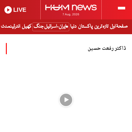
LIVE
7 Aug, 2026
صفحۂ اول
تازہ ترین
پاکستان
دنیا
ایران-اسرائیل جنگ
کھیل
انٹرٹینمنٹ
ڈاکٹر رفعت حسین