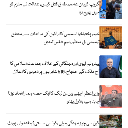
گروپ کیپٹن عاصم طارق قتل کیس، عدالت نے ملزم کو
جیل بھیج دیا
خیبرپختونخوا اسمبلی کا اراکین کی مراعات سے متعلق
ترمیمی بل منظور، اہم شقیں تبدیل
پیٹرولیم لیوی اور مہنگائی کے خلاف جماعت اسلامی کا
آج ملک گیر احتجاج، 510 شاہراہوں پر دھرنوں کا اعلان
وزیراعظم اچھے ہیں، ن لیگ کا ایک حصہ ہمارا اتحاد توڑنا
چاہتا ہے، بلاول بھٹو
کون سی چیز مہنگی ہوئی ،کونسی سستی؟ ہفتہ وار رپورٹ