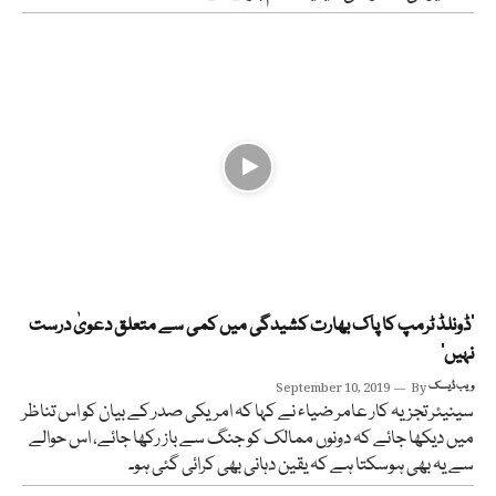
’ڈونلڈ ٹرمپ کا پاک بھارت کشیدگی میں کمی سے متعلق دعویٰ درست
نہیں‘
ویب ڈیسک
By
September 10, 2019
سینیئر تجزیہ کار عامر ضیاء نے کہا کہ امریکی صدر کے بیان کو اس تناظر
میں دیکھا جائے کہ دونوں ممالک کو جنگ سے باز رکھا جائے، اس حوالے
سے یہ بھی ہوسکتا ہے کہ یقین دہانی بھی کرائی گئی ہو۔