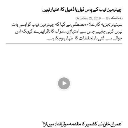
’چیئرمین نیب کے پاس ڈیل یا ڈھیل کا اختیار نہیں‘
ویب ڈیسک
By
October 23, 2019
سینیئر تجزیہ کار غلام مصطفی نے کہا کہ چیئرمین نیب کو ایسی بات
نہیں کرنی چاہیے جس سے امتیازی سلوک کا تاثر ابھرے کیونکہ اس
حوالے سے کئی بار تحفظات کا اظہار ہوچکا ہے۔
’عمران خان نے کشمیر کا مقدمہ موثر انداز میں لڑا‘