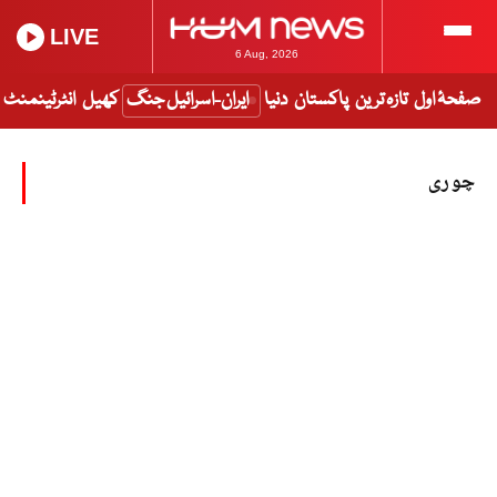
LIVE
6 Aug, 2026
صفحۂ اول
تازہ ترین
پاکستان
دنیا
ایران-اسرائیل جنگ
کھیل
انٹرٹینمنٹ
چوری