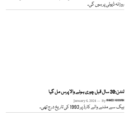
روزانہ ڈیوٹی پر ہوں گی۔
لندن:30 سال قبل چوری ہونے والا پرس مل گیا
January 6, 2024
By
AHMED HUSSAIN
بیگ سے ملنے والے کارڈ پر 1993 کی تاریخ درج تھی۔