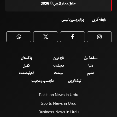
حقوق محفوظ ہیں © 2026
رابطہ کریں
پرائیویسی پالیسی
WhatsApp
Twitter
Facebook
Faceboo
صفحۂ اول
تازہ ترین
پاکستان
دنیا
معیشت
کھیل
تعلیم
صحت
انٹرٹینمنٹ
ٹیکنالوجی
دلچسپ و عجیب
Pakistan News in Urdu
Sports News in Urdu
Business News in Urdu