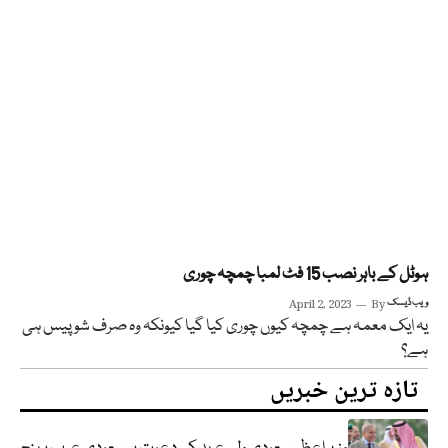
ہوٹل کے باہر نصب 15 فٹ لمبا چمچہ چوری
ویب ڈیسک
By
April 2, 2023
یہ ایک معمہ ہے چمچہ کیوں چوری کیا گیا کیونکہ وہ صرف شو پیس ہی
ہے؟
تازہ ترین خبریں