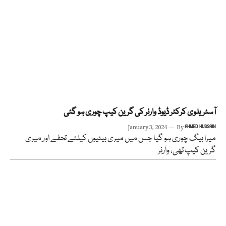
آسٹریلوی کرکٹر ڈیوڈ وارنر کی گرین کیپ چوری ہو گئی
January 3, 2024
By
AHMED HUSSAIN
میرا بیگ چوری ہو گیا جس میں میری بیٹیوں کیلئے تحفے اور میری
گرین کیپ تھی، وارنر