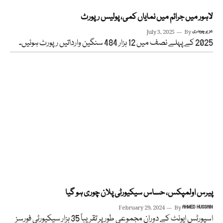
لاہور میں جرائم میں نمایاں کمی، پولیس رپورٹ
عزیر چوہدری
By
July 3, 2025
2025 کے پہلے نصف میں 12 ہزار 484 سنگین وارداتیں رپورٹ ہوئیں۔
پیرس اولمپکس، حساس سیکیورٹی پلان چوری ہو گیا
February 29, 2024
By
AHMED HUSSAIN
اسپورٹس ایونٹ کے دوران مجموعی طور پر تقریباً 35 ہزار سیکیورٹی فورسز