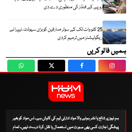
روپے کے فنڈز کی منظوری دے دی
25 کلو واٹ تک کے سولر صارفین کو بڑی سہولت، نیپرا نے
ریگولیشنز میں ترمیم کردی
ہمیں فالو کریں
WhatsApp
Twitter
Facebook
Faceboo
ہم نیوز پر شائع یا نشر ہونے والا مواد ادارتی ٹیم کی کاوش ہے۔ اس مواد کو بغیر
پیشگی اجازت کسی بھی صورت میں استعمال یا نقل کرنا درست نہیں۔ تمام