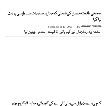
صحافی طلعت حسین کی فیملی کو مونال ریسٹورنٹ سے واپسی پر لوٹ
لیا گیا
September 13, 2023
By
MUHAMMAD ZAIN RAZA
اسلحہ بردار ملزمان نے گھر والوں کا قیمتی سامان چھین لیا
کراچی، اے وی ایل سی، سی آئی اے کی کارروائی، موٹر سائیکل چوری