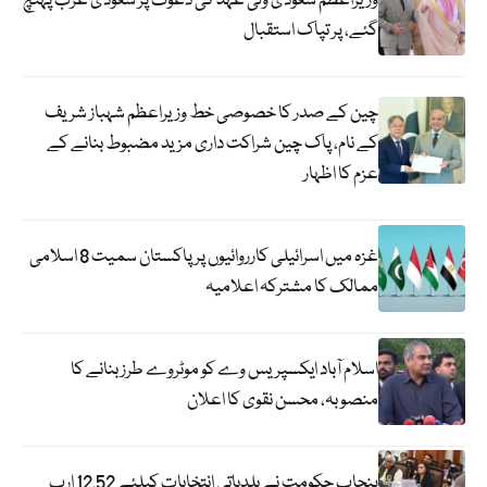
وزیراعظم سعودی ولی عہد کی دعوت پر سعودی عرب پہنچ
گئے، پر تپاک استقبال
چین کے صدر کا خصوصی خط وزیراعظم شہباز شریف
کے نام، پاک چین شراکت داری مزید مضبوط بنانے کے
عزم کا اظہار
غزہ میں اسرائیلی کارروائیوں پر پاکستان سمیت 8 اسلامی
ممالک کا مشترکہ اعلامیہ
اسلام آباد ایکسپریس وے کو موٹروے طرز بنانے کا
منصوبہ، محسن نقوی کا اعلان
پنجاب حکومت نے بلدیاتی انتخابات کیلئے 12.52 ارب