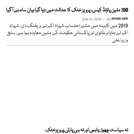
190 ملین پاؤنڈ کیس، پرویز خٹک کا عدالت میں دیا گیا بیان سامنے آگیا
July 11, 2024
By
ARSHAD KHAN
2019 میں کابینہ میں مشیر احتساب شہزاد اکبر نے بریفنگ دی، شہزاد
اکبر نے بتایا برطانوی اور پاکستانی حکومت کے مابین معاہدہ ہوا ہے، سابق
وزیراعلی
نہ سیاست چھوڑ رہاہوں اور نہ ہی پارٹی،پرویزخٹک