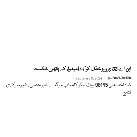
این اے 33 :پرویز خٹک کو آزاد امیدوار کے ہاتھوں شکست
February 9, 2024
By
FAISAL ZAHEER
شاہ احد علی 90145 ووٹ لیکر کامیاب ہوگئے ، غیر حتمی ، غیر سرکاری
نتائج