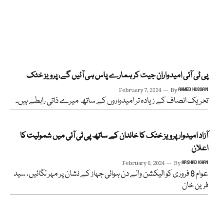
پی ٹی آئی امیدواران جیت کر ہمارے پاس ہی آئیں گے، پرویز خٹک
February 7, 2024
By
AHMED HUSSAIN
تحریک انصاف کے زیادہ تر امیدواروں کے ساتھ میرے ذاتی رابطے ہیں۔
آزاد امیدوار پرویز خٹک کا خاندان کے ساتھ پی ٹی آئی میں شمولیت کا
اعلان
February 6, 2024
By
ARSHAD KHAN
عوام 8 فروری کو الیکشن والے دن ہوائی جہاز کے نشان پر مہر لگائیں، سید
فرین خان