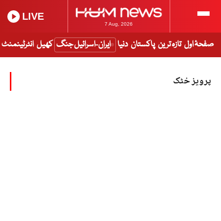
LIVE
7 Aug, 2026
صفحۂ اول
تازہ ترین
پاکستان
دنیا
ایران-اسرائیل جنگ
کھیل
انٹرٹینمنٹ
پرویز خٹک