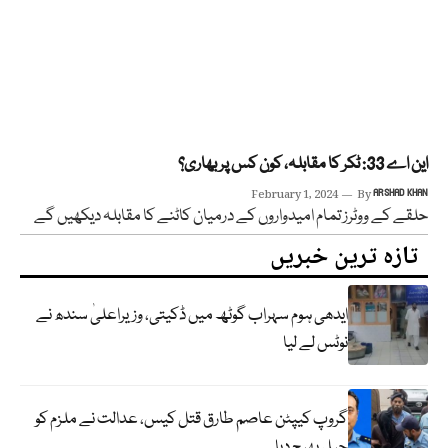
این اے 33: ٹکر کا مقابلہ، کون کس پر بھاری؟
February 1, 2024
By
ARSHAD KHAN
حلقے کے ووٹرز تمام امیدواروں کے درمیان کاٹنے کا مقابلہ دیکھیں گے
تازہ ترین خبریں
ایدھی ہوم سہراب گوٹھ میں ڈکیتی، وزیراعلیٰ سندھ نے
نوٹس لے لیا
گروپ کیپٹن عاصم طارق قتل کیس، عدالت نے ملزم کو
جیل بھیج دیا