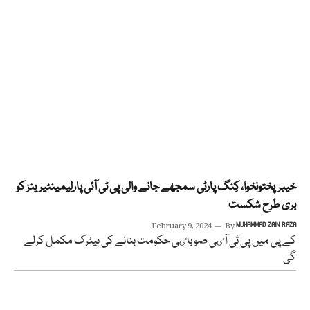
خیبرپختونخوا، کِنگ پارٹی سمجھے جانے والی پی ٹی آئی پارلیمینٹیرینز کو
بری طرح شکست
February 9, 2024
By
MUHAMMAD ZAIN RAZA
کے پی میں پی ٹی آٸی صوباٸی حکومت بنانے کی ہیٹرک مکمل کرلے
گی