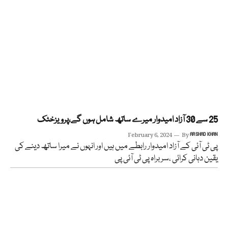
25 سے 30 آزاد امیدوار میرے ساتھ شامل ہوں گے،پرویزخٹک
February 6, 2024
By
ARSHAD KHAN
پی ٹی آئی کے آزاد امیدوار رابطے میں ہیں اور انہوں نے میرا ساتھ دینے کی
یقین دہانی کرائی ،سربراہ پی ٹی آئی پی