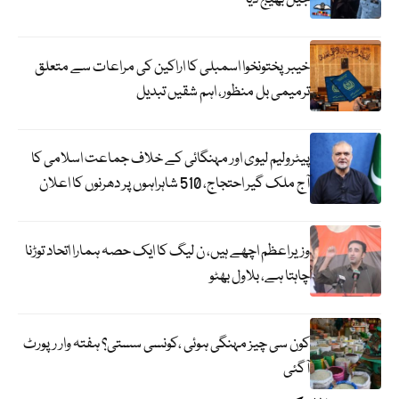
خیبرپختونخوا اسمبلی کا اراکین کی مراعات سے متعلق
ترمیمی بل منظور، اہم شقیں تبدیل
پیٹرولیم لیوی اور مہنگائی کے خلاف جماعت اسلامی کا
آج ملک گیر احتجاج، 510 شاہراہوں پر دھرنوں کا اعلان
وزیراعظم اچھے ہیں، ن لیگ کا ایک حصہ ہمارا اتحاد توڑنا
چاہتا ہے، بلاول بھٹو
کون سی چیز مہنگی ہوئی ،کونسی سستی؟ ہفتہ وار رپورٹ
آگئی