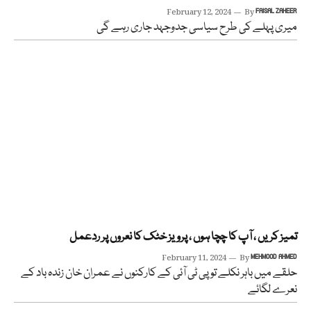
February 12, 2024
By
FAISAL ZAHEER
میری پہلے کی طرح سیاسی جدوجہد جاری رہے گی
تمیز کریں ، آپ کا چچا ہوں ، پرویز خٹک کا نعروں پر ردعمل
February 11, 2024
By
MEHMOOD AHMED
حلقے میں باہر نکلے تو پی ٹی آئی کے کارکنوں نے عمران خان زندہ باد کے
نعرے لگائے