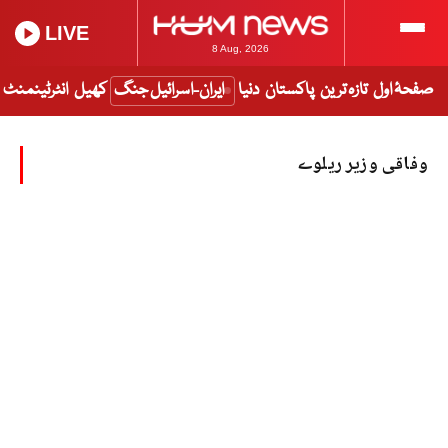
LIVE
8 Aug, 2026
صفحۂ اول
تازہ ترین
پاکستان
دنیا
ایران-اسرائیل جنگ
کھیل
انٹرٹینمنٹ
وفاقی وزیر ریلوے