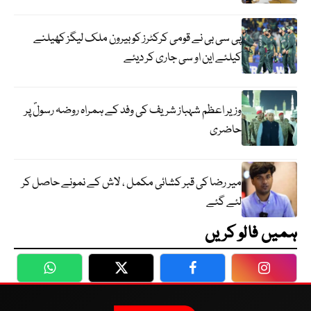
پی سی بی نے قومی کرکٹرز کو بیرون ملک لیگز کھیلنے
کیلئے این او سی جاری کر دیئے
وزیر اعظم شہباز شریف کی وفد کے ہمراہ روضہ رسولؐ پر
حاضری
میر رضا کی قبر کشائی مکمل ، لاش کے نمونے حاصل کر
لئے گئے
ہمیں فالو کریں
WhatsApp
Twitter
Facebook
Faceboo