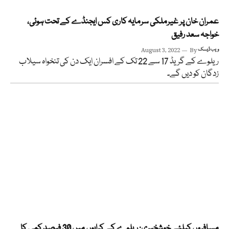
عمران خان پر غیرملکی سرمایہ کاری کس ایجنڈے کے تحت ہوئی،
خواجہ سعد رفیق
ویب ڈیسک
By
August 3, 2022
ریلوے کے گریڈ 17 سے 22 تک کے افسران ایک دن کی تنخواہ سیلاب
زدگان کو دیں گے۔
مسافروں کیلئے خوشخبری: ریلوے کے کرایوں میں 30 فیصد کمی کا