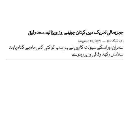
ججز بحالی تحریک میں کپتان چوتھے روز رو پڑا تھا، سعد رفیق
ویب ڈیسک
By
August 18, 2022
عمران اور اسکے سہولت کاروں نے ہم سب کو کئی کئی ماہ بے گناہ پابند
سلاسل رکھا، وفاقی وزیرِ ریلوے