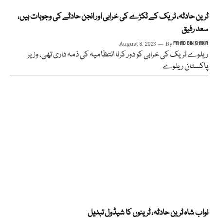
ٹرین حادثہ، ٹریک کے ٹکڑے کی خرابی اور انجن حادثے کی وجوہات ہیں،
سعد رفیق
August 8, 2023
By
FAHAD BIN SHAKIR
ریلوے ٹریک کی خرابی کو دور کرنا انتظامیہ کی ذمہ داری تھی، وزیر
پاکستان ریلوے
نواب شاہ ٹرین حادثہ، ٹرینوں کا شیڈول تبدیل