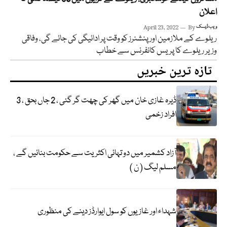
اعلان
ویب ڈیسک
By
April 23, 2022
ریلوے کے ملازمین اور پنشنرز کو وقت پر ادائیگی کی جائے گی، وفاقی
وزیر ریلوے کا پریس کانفرنس سے خطاب
تازہ ترین خبریں
ڈیرہ غازی خان میں گھر کی چھت گر گئی ، 2 جاں بحق ، 3
افراد زخمی
آزاد کشمیر میں دو تہائی اکثریت سے حکومت بنائیں گے ،
مسلم لیگ ( ن )
شہداء اور غازیوں کو سول ایوارڈز دینے کی منظوری