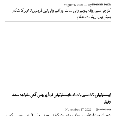
August 6, 2023
By
FAHAD BIN SHAKIR
کراچی سے روانہ ہونے والی سات اور آنے والی تین ٹرینیں تاخیر کا شکار
ہوئی ہیں، ریلوے حکام
ایبسلوٹیلی ناٹ سے بات اب ایبسلوٹیلی فراڈ پر چلی گئی، خواجہ سعد
رفیق
ویب ڈیسک
By
November 17, 2022
عمران خان! بتائیں سیلاب متاثرین کیلئے ملنے والے 13 ارب روپے کہاں