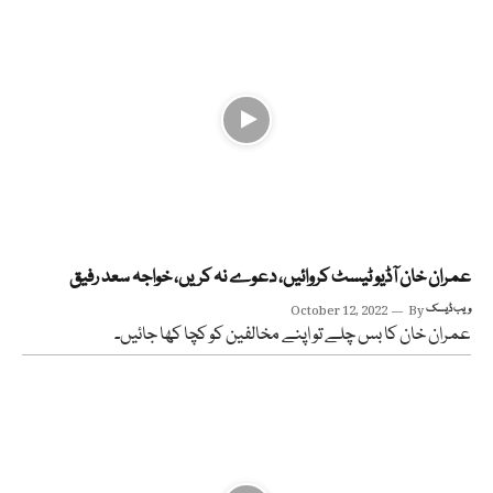
عمران خان آڈیو ٹیسٹ کروائیں، دعوے نہ کریں، خواجہ سعد رفیق
ویب ڈیسک
By
October 12, 2022
عمران خان کا بس چلے تو اپنے مخالفین کو کچا کھا جائیں۔