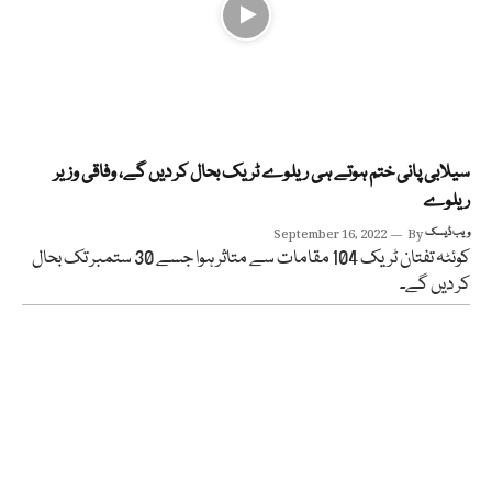
سیلابی پانی ختم ہوتے ہی ریلوے ٹریک بحال کر دیں گے، وفاقی وزیر
ریلوے
ویب ڈیسک
By
September 16, 2022
کوئٹہ تفتان ٹریک 104 مقامات سے متاثر ہوا جسے 30 ستمبر تک بحال
کر دیں گے۔