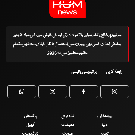
ہم نیوز پر شائع یا نشر ہونے والا مواد ادارتی ٹیم کی کاوش ہے۔ اس مواد کو بغیر
پیشگی اجازت کسی بھی صورت میں استعمال یا نقل کرنا درست نہیں۔ تمام
حقوق محفوظ ہیں © 2026
رابطہ کریں
پرائیویسی پالیسی
WhatsApp
Twitter
Facebook
Faceboo
صفحۂ اول
تازہ ترین
پاکستان
دنیا
معیشت
کھیل
تعلیم
صحت
انٹرٹینمنٹ