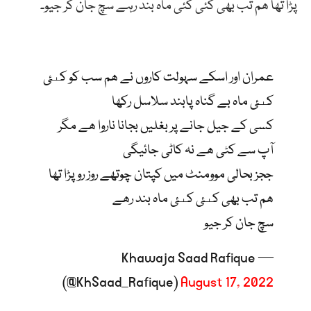
پڑا تھا ھم تب بھی کئی کئی ماہ بند رہے سچ جان کر جیو۔
عمران اور اسکے سہولت کاروں نے ھم سب کو کىئ
کىئ ماہ بے گناہ پابند سلاسل رکھا
کسی کے جیل جانے پر بغلیں بجانا ناروا ھے مگر
آپ سے کٹی ھے نہ کاٹی جائیگی
ججز بحالی موومنٹ میں کپتان چوتھے روز رو پڑا تھا
ھم تب بھی کىئ کىئ ماہ بند رھے
سچ جان کر جیو
— Khawaja Saad Rafique
(@KhSaad_Rafique)
August 17, 2022