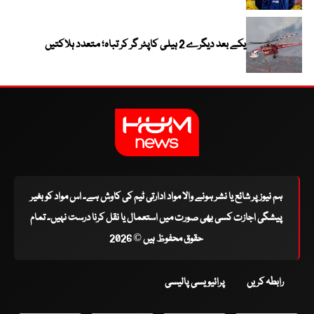
یکے بعد دیگرے 2 ہیلی کاپٹر گر کر تباہ؛ متعدد ہلاکتیں
ہم نیوز پر شائع یا نشر ہونے والا مواد ادارتی ٹیم کی کاوش ہے۔ اس مواد کو بغیر
پیشگی اجازت کسی بھی صورت میں استعمال یا نقل کرنا درست نہیں۔ تمام
حقوق محفوظ ہیں © 2026
رابطہ کریں
پرائیویسی پالیسی