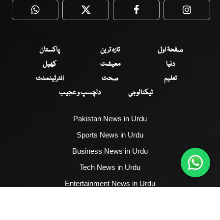
WhatsApp
Twitter
Facebook
Faceboo
صفحۂ اول
تازہ ترین
پاکستان
دنیا
معیشت
کھیل
تعلیم
صحت
انٹرٹینمنٹ
ٹیکنالوجی
دلچسپ و عجیب
Pakistan News in Urdu
Sports News in Urdu
Business News in Urdu
Tech News in Urdu
Entertainment News in Urdu
Health News in Urdu
Hum News English