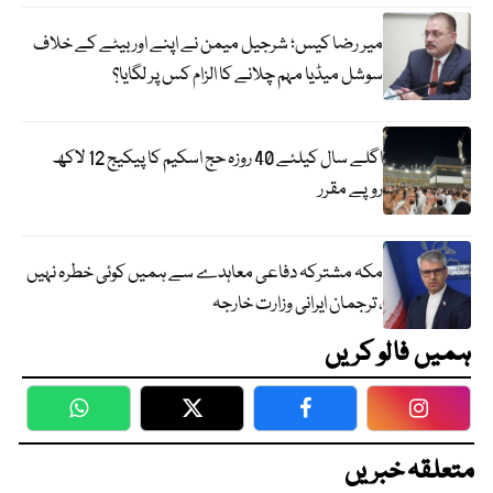
میر رضا کیس؛ شرجیل میمن نے اپنے اور بیٹے کے خلاف
سوشل میڈیا مہم چلانے کا الزام کس پر لگایا؟
اگلے سال کیلئے 40 روزہ حج اسکیم کا پیکیج 12 لاکھ
روپے مقرر
مکہ مشترکہ دفاعی معاہدے سے ہمیں کوئی خطرہ نہیں
، ترجمان ایرانی وزارت خارجہ
ہمیں فالو کریں
WhatsApp
Twitter
Facebook
Faceboo
متعلقہ خبریں