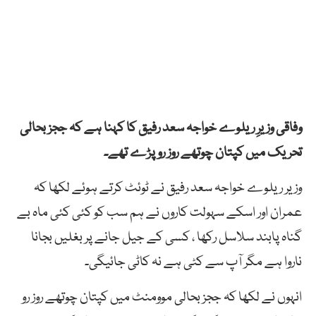
وفاقی وزیرِ ریلوے خواجہ سعد رفیق کا کہنا ہے کہ ججز بحالی
تحریک میں کپتان چوتھے روز رو پڑے تھے۔
وزیر ریلوے خواجہ سعد رفیق نے ٹوئٹ کرتے ہوئے لکھا کہ
عمران اور اسکے سہولت کاروں نے ہم سب کو کئی کئی ماہ بے
گناہ پابند سلاسل رکھا ، کسی کے جیل جانے پر بغلیں بجانا
ناروا ہے مگر آپ سے کٹی ہے نہ کاٹی جائیگی۔
انہوں نے لکھا کہ ججز بحالی موومنٹ میں کپتان چوتھے روز رو