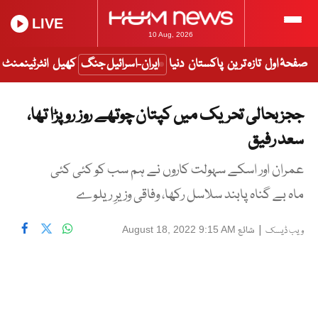
LIVE
10 Aug, 2026
صفحۂ اول
تازہ ترین
پاکستان
دنیا
ایران-اسرائیل جنگ
کھیل
انٹرٹینمنٹ
ججز بحالی تحریک میں کپتان چوتھے روز رو پڑا تھا،
سعد رفیق
عمران اور اسکے سہولت کاروں نے ہم سب کو کئی کئی
ماہ بے گناہ پابند سلاسل رکھا، وفاقی وزیرِ ریلوے
|
شائع
August 18, 2022 9:15 AM
ویب ڈیسک