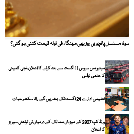
سونا مسلسل پانچویں روز بھی مہنگا ، فی تولہ قیمت کتنی ہو گئی؟
مکہ
ایر
میٹرو بس سروس 11 اگست سے بند کرنے کا اعلان، نجی کمپنی
کا حتمی نوٹس
تعلیمی ادارے 24 اگست تک بند رہیں گے، رانا سکندر حیات
ورلڈ کپ 2027 کے میزبان ممالک کے درمیان ٹی ٹوئنٹی سیریز
کا اعلان