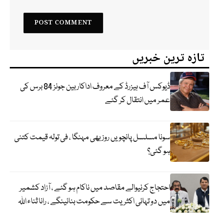
تازہ ترین خبریں
ڈیوکس آف ہیزرڈ کے معروف اداکار بین جونز 84 برس کی
عمر میں انتقال کر گئے
سونا مسلسل پانچویں روز بھی مہنگا ، فی تولہ قیمت کتنی
ہو گئی؟
احتجاج کرنیوالے مقاصد میں ناکام ہو گئے ، آزاد کشمیر
میں دو تہائی اکثریت سے حکومت بنائینگے ، رانا ثناء اللہ