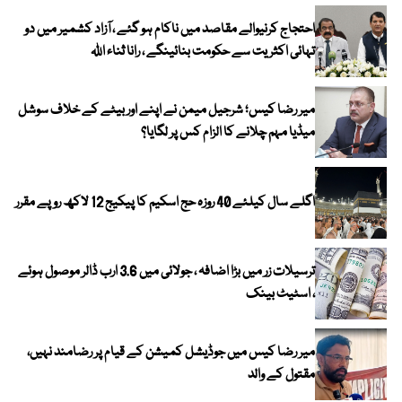
احتجاج کرنیوالے مقاصد میں ناکام ہو گئے ، آزاد کشمیر میں دو
تہائی اکثریت سے حکومت بنائینگے ، رانا ثناء اللہ
میر رضا کیس؛ شرجیل میمن نے اپنے اور بیٹے کے خلاف سوشل
میڈیا مہم چلانے کا الزام کس پر لگایا؟
اگلے سال کیلئے 40 روزہ حج اسکیم کا پیکیج 12 لاکھ روپے مقرر
ترسیلات زر میں بڑا اضافہ ، جولائی میں 3.6 ارب ڈالر موصول ہوئے
، اسٹیٹ بینک
میر رضا کیس میں جوڈیشل کمیشن کے قیام پر رضامند نہیں،
مقتول کے والد