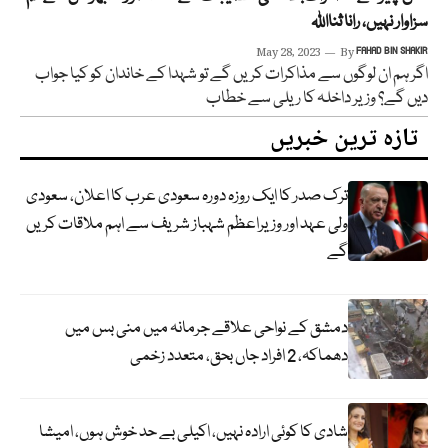
سزاوار نہیں، رانا ثنااللہ
May 28, 2023
By
FAHAD BIN SHAKIR
اگر ہم ان لوگوں سے مذاکرات کریں گے تو شہدا کے خاندان کو کیا جواب
دیں گے؟ وزیر داخلہ کا ریلی سے خطاب
تازہ ترین خبریں
ترک صدر کا ایک روزہ دورہ سعودی عرب کا اعلان، سعودی
ولی عہد اور وزیراعظم شہباز شریف سے اہم ملاقات کریں
گے
دمشق کے نواحی علاقے جرمانہ میں منی بس میں
دھماکہ، 2 افراد جاں بحق، متعدد زخمی
شادی کا کوئی ارادہ نہیں، اکیلی بے حد خوش ہوں، امیشا