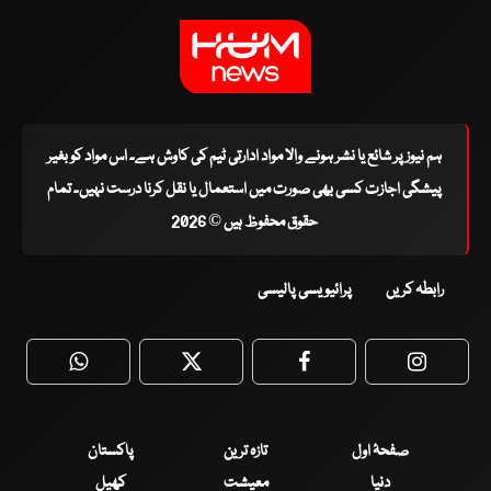
ہم نیوز پر شائع یا نشر ہونے والا مواد ادارتی ٹیم کی کاوش ہے۔ اس مواد کو بغیر
پیشگی اجازت کسی بھی صورت میں استعمال یا نقل کرنا درست نہیں۔ تمام
حقوق محفوظ ہیں © 2026
رابطہ کریں
پرائیویسی پالیسی
WhatsApp
Twitter
Facebook
Faceboo
صفحۂ اول
تازہ ترین
پاکستان
دنیا
معیشت
کھیل