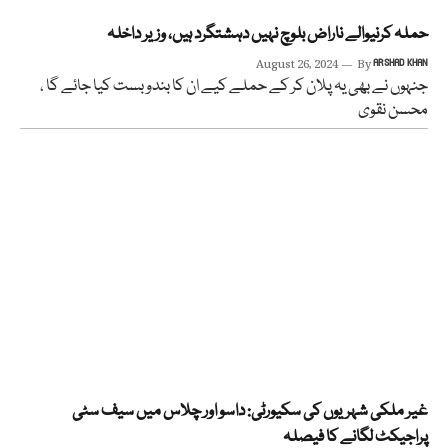
حملہ کرنیوالے ناراض بلوچ نہیں دہشتگرد ہیں، وزیر داخلہ
August 26, 2024
By
ARSHAD KHAN
جنہوں نے بھی یہ پلان کر کے حملے کیے ان کا بندوبست کیا جائے گا ،
محسن نقوی
غیر ملکی شہریوں کی سکیورٹی: داسو اور چلاس میں سیف سٹی
پراجیکٹ لگانے کا فیصلہ