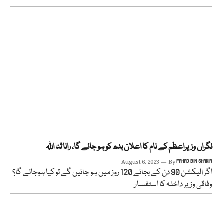
نگراں وزیراعظم کے نام کا اعلان بدھ کو ہو جائے گا، رانا ثنا اللہ
August 6, 2023
By
FAHAD BIN SHAKIR
اگر الیکشن 90 دن کے بجائے 120 روز میں ہو جائیں گے تو کیا ہوجائے گا؟
وفاقی وزیر داخلہ کا استفسار