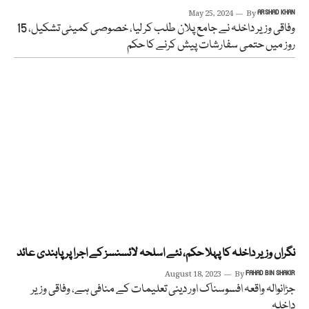
May 25, 2024
By
ARSHAD KHAN
وفاقی وزیر داخلہ نے جامع پلان طلب کر لیا، خصوصی کمیٹی تشکیل، 15
روز میں حتمی سفارشات پیش کرنے کا حکم
نگراں وزیر داخلہ کا پہلا حکم، نئے اسلحہ لائسنسز کے اجرا پر پابندی عائد
August 18, 2023
By
FAHAD BIN SHAKIR
جڑانوالہ واقعہ افسوسناک اور دینی تعلیمات کے منافی ہے، وفاقی وزیر
داخلہ