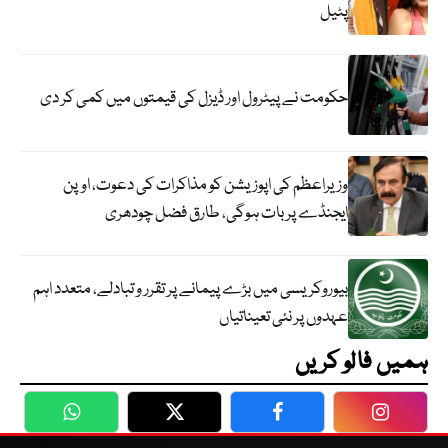
پٹیل
حکومت نے پیٹرول اور ڈیزل کی قیمتوں میں کمی کر دی
وزیراعظم کی اپوزیشن کو مذاکرات کی دعوت، اوپن
ایجنڈے پر بات ہوگی، طارق فضل چودھری
بیوروکریسی میں بڑے پیمانے پر تقرر و تبادلے، متعدد اہم
عہدوں پر نئی تعیناتیاں
ہمیں فالو کریں
WhatsApp
Twitter
Facebook
Faceboo