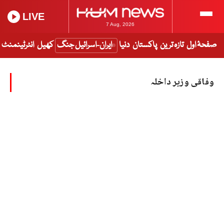
LIVE
7 Aug, 2026
صفحۂ اول
تازہ ترین
پاکستان
دنیا
ایران-اسرائیل جنگ
کھیل
انٹرٹینمنٹ
وفاقی وزیر داخلہ