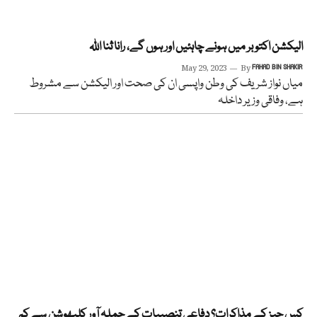
الیکشن اکتوبر میں ہونے چاہئیں اور ہوں گے، رانا ثنا اللہ
May 29, 2023
By
FAHAD BIN SHAKIR
میاں نواز شریف کی وطن واپسی ان کی صحت اور الیکشن سے مشروط
ہے، وفاقی وزیر داخلہ
کس چیز کے مذاکرات؟ دفاعی تنصیبات کے حملہ آور کلبھوشن سے کم