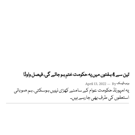
تین سے 4 ہفتوں میں یہ حکومت ختم ہو جائے گی، فیصل واوڈا
ویب ڈیسک
By
April 13, 2022
یہ امپورٹڈ حکومت عوام کے سامنے کھڑی نہیں ہوسکتی، ہم صوبائی
استعفوں کی طرف بھی جارہے ہیں۔