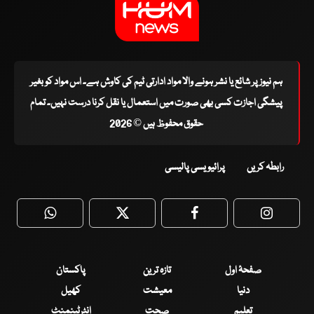
ہم نیوز پر شائع یا نشر ہونے والا مواد ادارتی ٹیم کی کاوش ہے۔ اس مواد کو بغیر
پیشگی اجازت کسی بھی صورت میں استعمال یا نقل کرنا درست نہیں۔ تمام
حقوق محفوظ ہیں © 2026
رابطہ کریں
پرائیویسی پالیسی
WhatsApp
Twitter
Facebook
Faceboo
صفحۂ اول
تازہ ترین
پاکستان
دنیا
معیشت
کھیل
تعلیم
صحت
انٹرٹینمنٹ