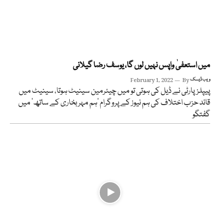
میں استعفیٰ واپس نہیں لوں گا، یوسف رضا گیلانی
ویب ڈیسک
By
February 1, 2022
پیپلزپارٹی نے ڈیل کی ہوتی تو میں چیئرمین سینیٹ ہوتا، سینیٹ میں
قائد حزب اختلاف کی ہم نیوز کے پروگرام ’ہم مہر بخاری کے ساتھ‘ میں
گفتگو