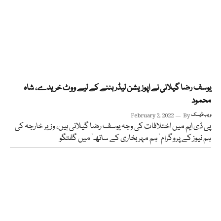
یوسف رضا گیلانی نے اپوزیشن لیڈر بننے کے لیے ووٹ خریدے، شاہ
محمود
ویب ڈیسک
By
February 2, 2022
پی ڈی ایم میں اختلافات کی وجہ یوسف رضا گیلانی ہیں، وزیر خارجہ کی
ہم نیوز کے پروگرام ’ ہم مہر بخاری کے ساتھ‘ میں گفتگو