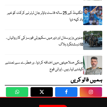
انگلینڈ کے 25 سالہ فاسٹ باؤلر جان ٹرنر نے کرکٹ کو خیر
باد کہہ دیا
جنوبی وزیرستان اور دیر میں سکیورٹی فورسز کی کارروائیاں ،
10دہشتگرد ہلاک
جنگی صلاحیتوں میں اضافہ کر دیا ، ہر خطرے سے نمٹنے
کیلئے تیار ہیں ، ایرانی فوج
ہمیں فالو کریں
WhatsApp
Twitter
Facebook
Faceboo