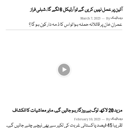
آئین پر عمل نہیں کریں گے تو آرٹیکل 6 لگے گا، شبلی فراز
ویب ڈیسک
By
March 7, 2023
عمران خان پر قاتلانہ حملہ ہوا تو اس کا ذ مہ دار کون ہو گا ؟
مزید 20 لاکھ لوگ بےروزگار ہو جائیں گے، ماہر معاشیات کا انکشاف
ویب ڈیسک
By
February 10, 2023
تقریبا 45 فیصد پاکستانی غربت کی لکیر سے بھی نیچے چلے جائیں گے۔