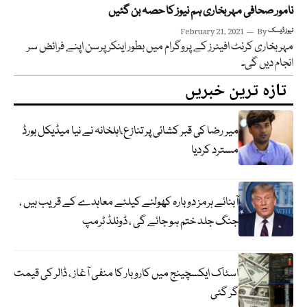
نامور صحافی مہر بخاری ہم نیوز کا حصہ بن گئیں
نیوز ڈیسک
By
February 21, 2021
مہر بخاری کرنٹ افیئرز کے پروگرام میں بطور اینکر پرسن اپنے فرائض سر
انجام دیں گی۔
تازہ ترین خبریں
میر رضا کی قبر کشائی پر تنازع،اہلخانہ نے نیا میڈیکل بورڈ
مسترد کردیا
آبنائے ہرمز دوبارہ کھولنے کیلئے معاہدے کے قریب ہیں ،
جنگ جلد ختم ہو جائے گی ، ڈونلڈ ٹرمپ
اسٹاک ایکسچینج میں کاروبار کا منفی آغاز ، ڈالر کی قیمت
گر گئی