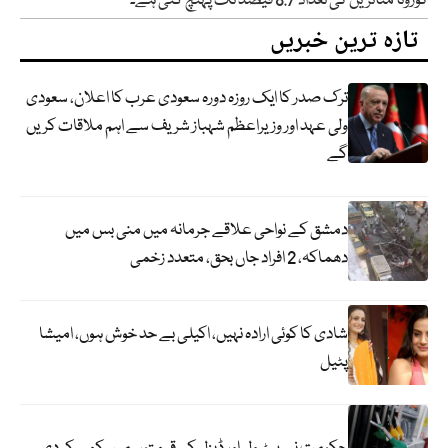
کورونا متاثرین کی تعداد 8.7 فیصد تک پہنچ گئی ہے۔
تازہ ترین خبریں
ترک صدر کا ایک روزہ دورہ سعودی عرب کا اعلان، سعودی
ولی عہد اور وزیراعظم شہباز شریف سے اہم ملاقات کریں
گے
دمشق کے نواحی علاقے جرمانہ میں منی بس میں
دھماکہ، 2 افراد جاں بحق، متعدد زخمی
شادی کا کوئی ارادہ نہیں، اکیلی بے حد خوش ہوں، امیشا
پٹیل