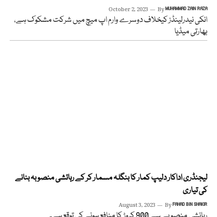
October 2, 2023
By
MUHAMMAD ZAIN RAZA
انکی نیدرلینڈز کیخلاف دوسرے وارم اپ میچ میں شرکت مشکوک ہے،
بھارتی میڈیا
لیجنڈری اداکار دلیپ کمار کا بنگلہ مسمار کر کے رہائشی منصوبہ بنانے
کی تیاری
August 3, 2023
By
FAHAD BIN SHAKIR
رہائشی منصوبے سے 900 کروڑ کا منافع ہونے کی توقع ہے۔