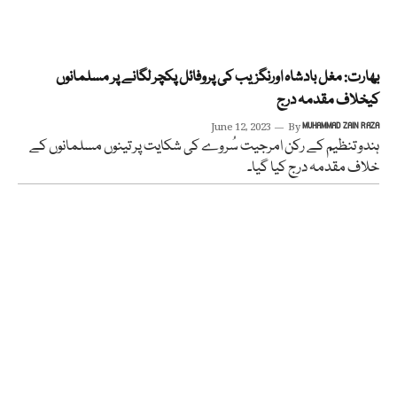
بھارت: مغل بادشاہ اورنگزیب کی پروفائل پکچر لگانے پر مسلمانوں
کیخلاف مقدمہ درج
June 12, 2023
By
MUHAMMAD ZAIN RAZA
ہندو تنظیم کے رکن امرجیت سُروے کی شکایت پر تینوں مسلمانوں کے
خلاف مقدمہ درج کیا گیا۔