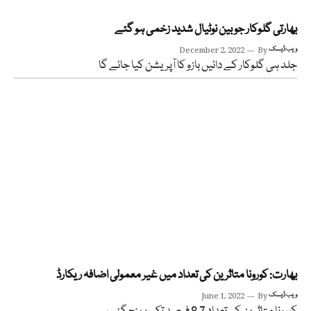
بھارتی گلوکار جوبین نوٹیال شدید زخمی ہو گئے
ویب ڈیسک
By
December 2, 2022
جلد ہی گلوکار کے دائیں بازو کا آپریشن کیا جائے گا
بھارت: کورونا متاثرین کی تعداد میں غیر معمولی اضافہ ریکارڈ
ویب ڈیسک
By
June 1, 2022