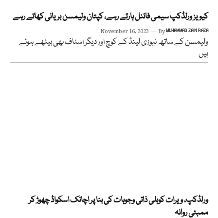
کیویز ورلڈکپ سیمی فائنل ہارتے رہے، کپتان ولیمسن بریانی کھاتے رہے
November 16, 2023
By
MUHAMMAD ZAIN RAZA
ولیمسن کے ساتھ نیوزی لینڈ کے کوچ اور دیگر اسٹاف بھی بیٹھے ہوئے
ہیں
ورلڈکپ، ویرات کوہلی ذاتی وجوہات کی بنا پر اچانک اسکواڈ چھوڑ کر
ممبئی روانہ