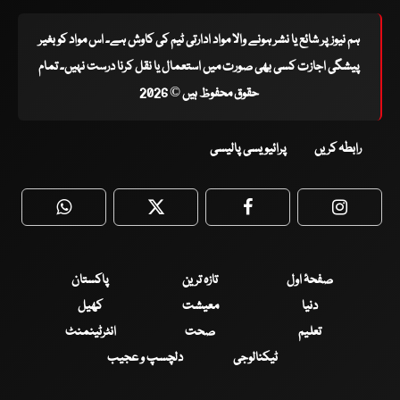
ہم نیوز پر شائع یا نشر ہونے والا مواد ادارتی ٹیم کی کاوش ہے۔ اس مواد کو بغیر
پیشگی اجازت کسی بھی صورت میں استعمال یا نقل کرنا درست نہیں۔ تمام
حقوق محفوظ ہیں © 2026
رابطہ کریں
پرائیویسی پالیسی
WhatsApp
Twitter
Facebook
Faceboo
صفحۂ اول
تازہ ترین
پاکستان
دنیا
معیشت
کھیل
تعلیم
صحت
انٹرٹینمنٹ
ٹیکنالوجی
دلچسپ و عجیب