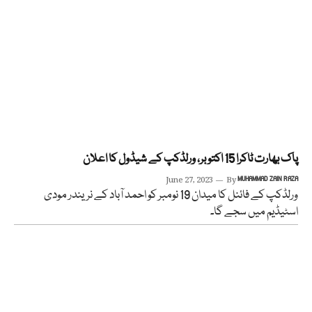
پاک بھارت ٹاکرا 15 اکتوبر، ورلڈکپ کے شیڈول کا اعلان
June 27, 2023
By
MUHAMMAD ZAIN RAZA
ورلڈکپ کے فائنل کا میدان 19 نومبر کو احمد آباد کے نریندر مودی
اسٹیڈیم میں سجے گا۔