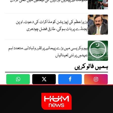
حکومت نے پیٹرول اور ڈیزل کی قیمتوں میں کمی کر دی
وزیراعظم کی اپوزیشن کو مذاکرات کی دعوت، اوپن
ایجنڈے پر بات ہوگی، طارق فضل چودھری
بیوروکریسی میں بڑے پیمانے پر تقرر و تبادلے، متعدد اہم
عہدوں پر نئی تعیناتیاں
ہمیں فالو کریں
WhatsApp
Twitter
Facebook
Faceboo