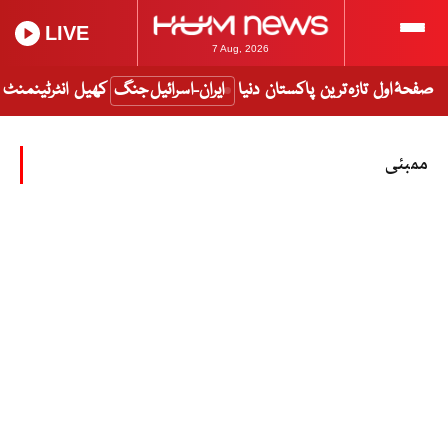
LIVE
7 Aug, 2026
صفحۂ اول
تازہ ترین
پاکستان
دنیا
ایران-اسرائیل جنگ
کھیل
انٹرٹینمنٹ
ممبئی