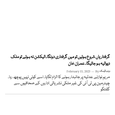
گرفتاریاں شروع ہوئیں تو میں گرفتاری دونگا، الیکشن نہ ہوئے تو ملک
دیوالیہ ہو جائیگا، عمران خان
ویب ڈیسک
By
February 15, 2023
مریم نوازنے عدلیہ پر جانبدار ہونے کا الزام لگایا، اسے کوئی نہیں پوچھ رہا،
چیئرمین پی ٹی آئی کی غیر ملکی نشریاتی اداروں کے صحافیوں سے
گفتگو