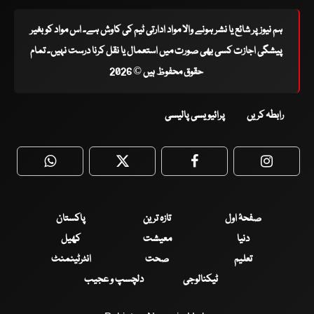
ہم نیوز پر شائع یا نشر ہونے والا مواد ادارتی ٹیم کی کاوش ہے۔ اس مواد کو بغیر
پیشگی اجازت کسی بھی صورت میں استعمال یا نقل کرنا درست نہیں۔ تمام
حقوق محفوظ ہیں © 2026
رابطہ کریں
پرائیویسی پالیسی
WhatsApp
Twitter
Facebook
Faceboo
صفحۂ اول
تازہ ترین
پاکستان
دنیا
معیشت
کھیل
تعلیم
صحت
انٹرٹینمنٹ
ٹیکنالوجی
دلچسپ و عجیب