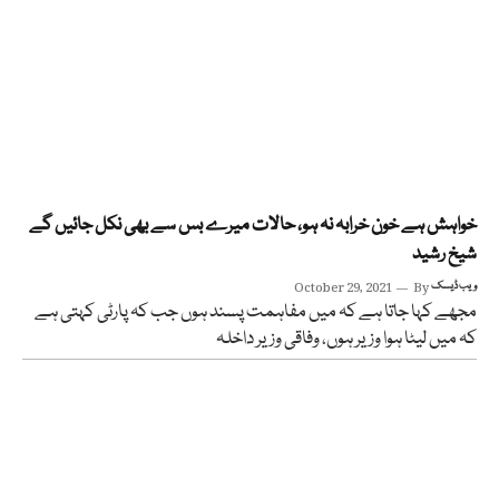
خواہش ہے خون خرابہ نہ ہو، حالات میرے بس سے بھی نکل جائیں گے
شیخ رشید
ویب ڈیسک
By
October 29, 2021
مجھے کہا جاتا ہے کہ میں مفاہمت پسند ہوں جب کہ پارٹی کہتی ہے
کہ میں لیٹا ہوا وزیر ہوں، وفاقی وزیر داخلہ