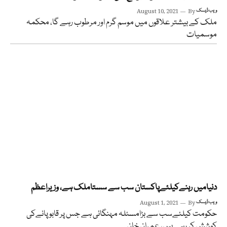
ویب ڈیسک
By
August 10, 2021
ملک کے بیشتر علاقوں میں موسم گرم اور مرطوب رہے گا، محکمہ
موسمیات
دنیامیں رہنےکیلئےپاکستان سب سے سستاملک ہے، وزیراعظم
ویب ڈیسک
By
August 1, 2021
حکومت کیلئےسب سے بڑامسئلہ مہنگائی ہے جس پر قابو پانےکی
کوشش کر رہے ہیں، عمران خان