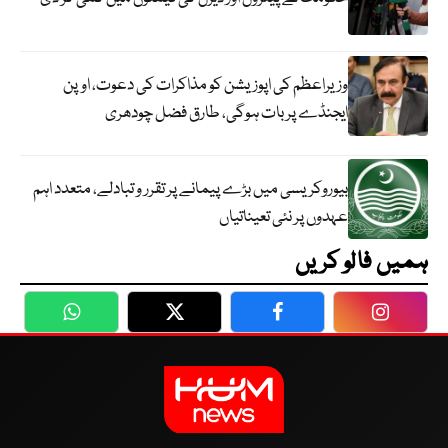
وزیراعظم کی اپوزیشن کو مذاکرات کی دعوت، اوپن
ایجنڈے پر بات ہوگی، طارق فضل چودھری
بیوروکریسی میں بڑے پیمانے پر تقرر و تبادلے، متعدد اہم
عہدوں پر نئی تعیناتیاں
ہمیں فالو کریں
WhatsApp
Twitter
Facebook
Faceboo