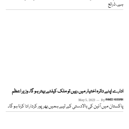
ہے، ذرائع
ادارے اپنے دائرہ اختیار میں رہیں تو ملک کیلئے بہتر ہو گا، وزیر اعظم
May 5, 2023
By
AHMED HUSSAIN
پاکستان میں آئین کی بالادستی کے لیے ہمیں بھرپور کردار ادا کرنا ہو گا۔