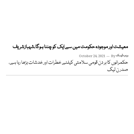
معیشت اور موجودہ حکومت میں سے ایک کو چننا ہوگا،شہبازشریف
ویب ڈیسک
By
October 24, 2021
حکمرانوں کا ہر دن قومی سلامتی کیلئے خطرات اور خدشات بڑھا رہا ہے،
صدر ن لیگ