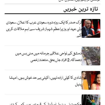
تازہ ترین خبریں
ترک صدر کا ایک روزہ دورہ سعودی عرب کا اعلان، سعودی
ولی عہد اور وزیراعظم شہباز شریف سے اہم ملاقات کریں
گے
دمشق کے نواحی علاقے جرمانہ میں منی بس میں
دھماکہ، 2 افراد جاں بحق، متعدد زخمی
شادی کا کوئی ارادہ نہیں، اکیلی بے حد خوش ہوں، امیشا
پٹیل
حکومت نے پیٹرول اور ڈیزل کی قیمتوں میں کمی کر دی