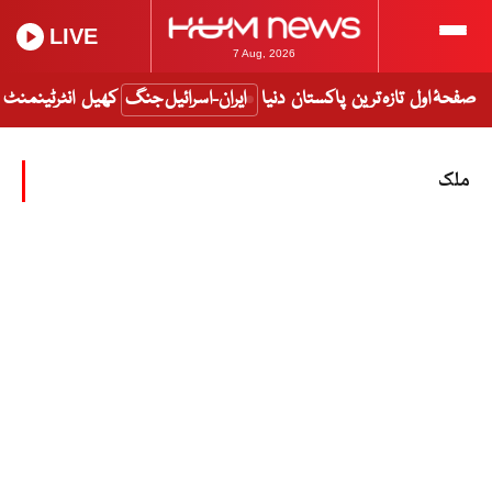
LIVE
7 Aug, 2026
صفحۂ اول
تازہ ترین
پاکستان
دنیا
ایران-اسرائیل جنگ
کھیل
انٹرٹینمنٹ
ملک