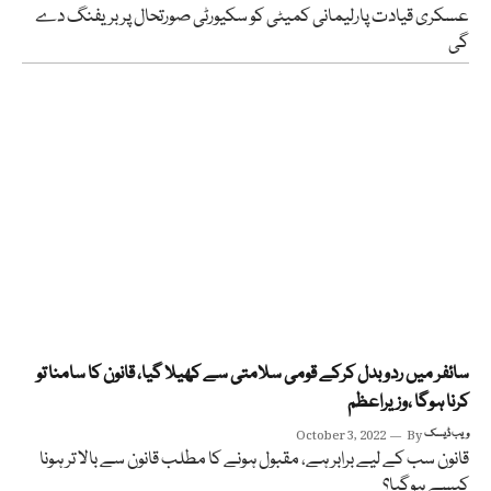
عسکری قیادت پارلیمانی کمیٹی کو سکیورٹی صورتحال پر بریفنگ دے
گی
سائفر میں ردوبدل کرکے قومی سلامتی سے کھیلا گیا، قانون کا سامنا تو
کرنا ہوگا ،وزیراعظم
ویب ڈیسک
By
October 3, 2022
قانون سب کے لیے برابر ہے، مقبول ہونے کا مطلب قانون سے بالا تر ہونا
کیسے ہوگیا؟