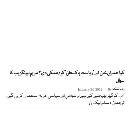
کیا عمران خان نے ‘ریاست پاکستان’ کو دھمکی دی ؟ مریم اورنگزیب کا
سوال
ویب ڈیسک
By
January 24, 2022
آپ کو گھر بھیجنے کے لیے ہر عوامی اور سیاسی حربہ استعمال کریں گے،
ترجمان مسلم لیگ ن