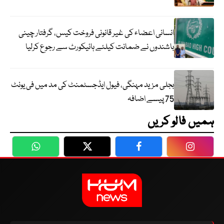
انسانی اعضاء کی غیر قانونی فروخت کیس، گرفتار چینی
باشندوں نے ضمانت کیلئے ہائیکورٹ سے رجوع کرلیا
بجلی مزید مہنگی، فیول ایڈجسٹمنٹ کی مد میں فی یونٹ
75 پیسے اضافہ
ہمیں فالو کریں
WhatsApp
Twitter
Facebook
Faceboo