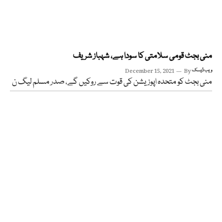
منی بجٹ قومی سلامتی کا سودا ہے، شہباز شریف
ویب ڈیسک
By
December 15, 2021
منی بجٹ کو متحدہ اپوزیشن کی قوت سے روکیں گے، صدر مسلم لیگ ن