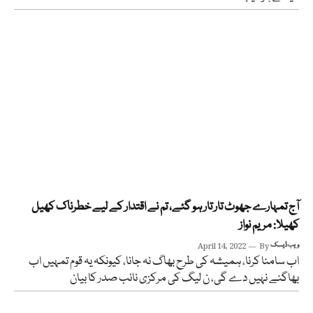
آج تمہارے جھوٹ تار تار ہو گئے، تم نے اقتدار کے لیے خطرناک کھیل
کھیلا: مریم نواز
ویب ڈیسک
By
April 14, 2022
اب سامنا کرنا، ہمیشہ کی طرح بھاگ نہ جانا، کیونکہ یہ قوم تمہیں اب
بھاگنے نہیں دے گی، ن لیگ کی مرکزی نائب صدر کا بیان