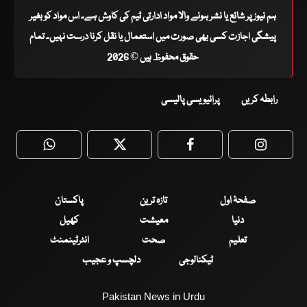
ہم نیوز پر شائع یا نشر ہونے والا مواد ادارتی ٹیم کی کاوش ہے۔ اس مواد کو بغیر
پیشگی اجازت کسی بھی صورت میں استعمال یا نقل کرنا درست نہیں۔ تمام
حقوق محفوظ ہیں © 2026
رابطہ کریں
پرائیویسی پالیسی
WhatsApp
Twitter
Facebook
Faceboo
صفحۂ اول
تازہ ترین
پاکستان
دنیا
معیشت
کھیل
تعلیم
صحت
انٹرٹینمنٹ
ٹیکنالوجی
دلچسپ و عجیب
Pakistan News in Urdu