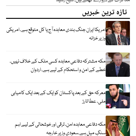
مذاکرات کے دروازے کھلے ہیں، شیخ رشید
تازہ ترین خبریں
امریکا ایران جنگ بندی معاہدہ آج یا کل متوقع ہے، امریکی
وزیر خزانہ
مکہ مشترکہ دفاعی معاہدہ کسی ملک کے خلاف نہیں،
خطے کے امن و استحکام کے لیے ہے، اردوان
معرکہ حق کے بعد پاکستان کو ایک کے بعد ایک کامیابی
ملی، عطا تارڑ
مکہ دفاعی معاہدہ امن، ترقی اور خوشحالی کے لیے اہم
سنگِ میل ہے،سعودی وزیر خارجہ