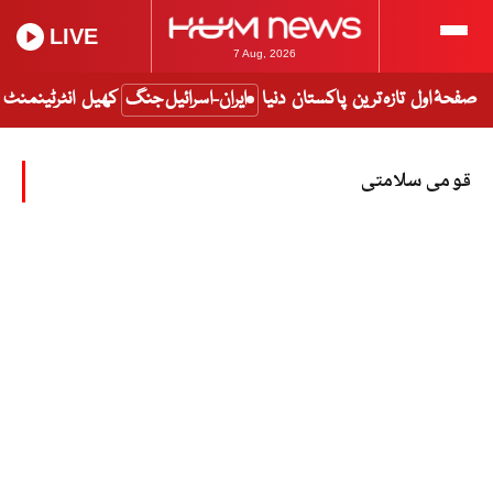
LIVE
7 Aug, 2026
صفحۂ اول
تازہ ترین
پاکستان
دنیا
ایران-اسرائیل جنگ
کھیل
انٹرٹینمنٹ
قومی سلامتی