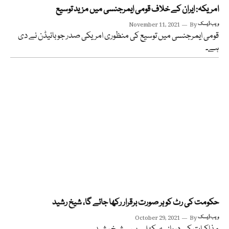
امریکہ: ایران کے خلاف قومی ایمرجنسی میں مزید توسیع
ویب ڈیسک
By
November 11, 2021
قومی ایمرجنسی میں توسیع کی منظوری امریکی صدر جوبائیڈن نے دی
ہے۔
حکومت کی رٹ کو ہر صورت برقرار رکھا جائے گا، شیخ رشید
ویب ڈیسک
By
October 29, 2021