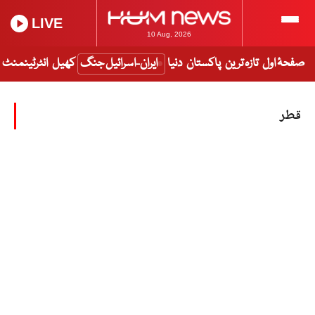
LIVE
10 Aug, 2026
صفحۂ اول
تازہ ترین
پاکستان
دنیا
ایران-اسرائیل جنگ
کھیل
انٹرٹینمنٹ
قطر