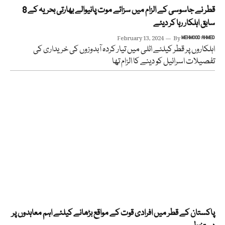
قطر نے جاسوسی کے الزام میں سزائے موت پانیوالے بھارتی بحریہ کے 8
سابق اہلکار رہا کر دیئے
February 13, 2024
By
MEHMOOD AHMED
اہلکاروں پر قطر کیلئے اٹلی میں تیار کردہ آبدوزوں کی خریداری کی
تفصیلات اسرائیل کو دینے کا الزام تھا
پاکستان کے قطر میں افرادی قوت کے مواقع بڑھانے کیلئے اہم معاہدوں پر