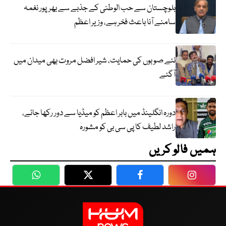
بلوچستان سے حب الوطنی کے جذبے سے بھرپور نغمہ
سامنے آنا باعث فخر ہے، وزیر اعظم
نئے صوبوں کی حمایت، شیر افضل مروت بھی میدان میں
آگئے
دورہ انگلینڈ میں بابر اعظم کو میڈیا سے دور رکھا جائے،
راشد لطیف کا پی سی بی کو مشورہ
ہمیں فالو کریں
WhatsApp
Twitter
Facebook
Faceboo