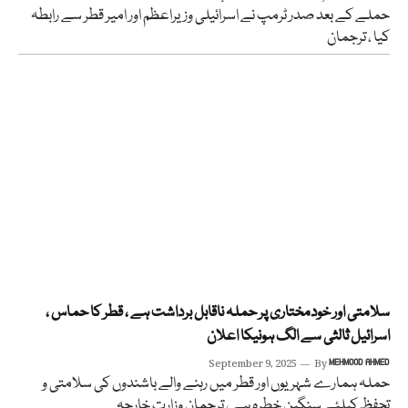
حملے کے بعد صدر ٹرمپ نے اسرائیلی وزیراعظم اور امیر قطر سے رابطہ
کیا ، ترجمان
سلامتی اور خودمختاری پر حملہ ناقابل برداشت ہے ، قطر کا حماس ،
اسرائیل ثالثی سے الگ ہونیکا اعلان
September 9, 2025
By
MEHMOOD AHMED
حملہ ہمارے شہریوں اور قطر میں رہنے والے باشندوں کی سلامتی و
تحفظ کیلئے سنگین خطرہ ہے ، ترجمان وزارت خارجہ