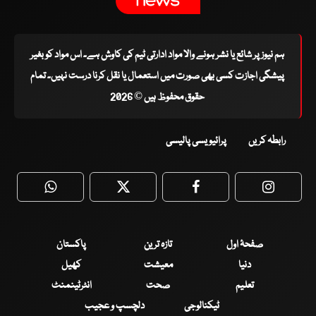
ہم نیوز پر شائع یا نشر ہونے والا مواد ادارتی ٹیم کی کاوش ہے۔ اس مواد کو بغیر
پیشگی اجازت کسی بھی صورت میں استعمال یا نقل کرنا درست نہیں۔ تمام
حقوق محفوظ ہیں © 2026
رابطہ کریں
پرائیویسی پالیسی
WhatsApp
Twitter
Facebook
Faceboo
صفحۂ اول
تازہ ترین
پاکستان
دنیا
معیشت
کھیل
تعلیم
صحت
انٹرٹینمنٹ
ٹیکنالوجی
دلچسپ و عجیب