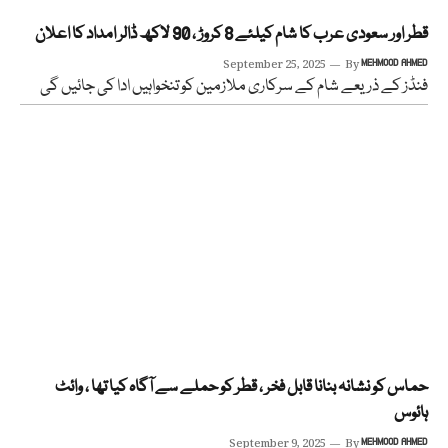
قطر اور سعودی عرب کا شام کیلئے 8 کروڑ ، 90 لاکھ ڈالر امداد کا اعلان
September 25, 2025
By
MEHMOOD AHMED
فنڈز کے ذریعے شام کے سرکاری ملازمین کو تنخواہیں ادا کی جائیں گی
حماس کو نشانہ بنانا قابل فخر ، قطر کو حملے سے آگاہ کیا تھا ، وائٹ
ہائوس
September 9, 2025
By
MEHMOOD AHMED