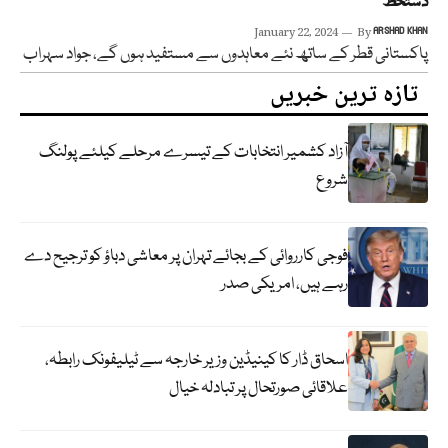
دستخط
January 22, 2024
By
ARSHAD KHAN
پاکستانی قطر کے ساتھ نئے معاہدوں سے مستفید ہوں گے، جواد سہراب
تازہ ترین خبریں
آزاد کشمیر انتخابات کے تیسرے مرحلے کیلئے پولنگ
شروع
فوجی کارروائی کے بجائے تہران پر معاشی دباؤ کو ترجیح دے
رہے ہیں، امریکی صدر
اسحاق ڈار کا کینیڈین وزیر خارجہ سے ٹیلیفونک رابطہ،
علاقائی صورتحال پر تبادلہ خیال