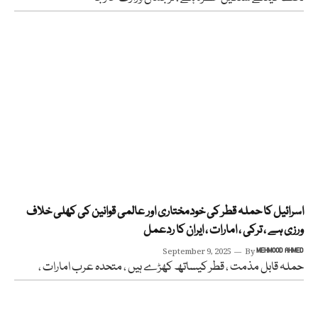
اسرائیل کا حملہ قطر کی خودمختاری اور عالمی قوانین کی کھلی خلاف
ورزی ہے ، ترکی ، امارات ، ایران کا ردعمل
September 9, 2025
By
MEHMOOD AHMED
حملہ قابل مذمت ، قطر کیساتھ کھڑے ہیں ، متحدہ عرب امارات ،