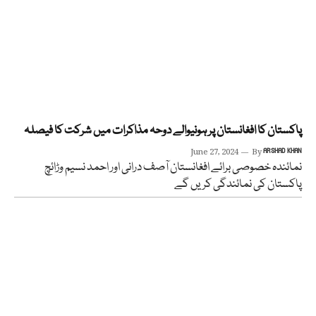
پاکستان کا افغانستان پر ہونیوالے دوحہ مذاکرات میں شرکت کا فیصلہ‎
June 27, 2024
By
ARSHAD KHAN
نمائندہ خصوصی برائے افغانستان آصف درانی اور احمد نسیم وڑائچ
پاکستان کی نمائندگی کریں گے