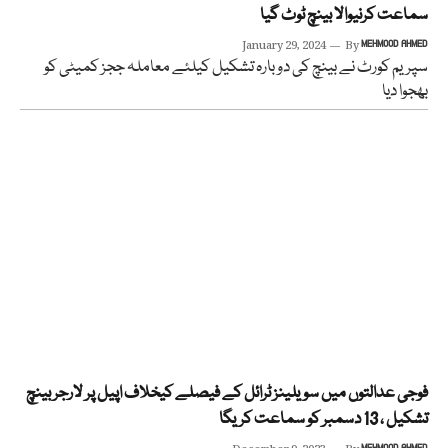
سماعت کرنیوالا بینچ ٹوٹ گیا
January 29, 2024
By
MEHMOOD AHMED
سپریم کورٹ نے بینچ کی دوبارہ تشکیل کیلئے معاملہ ججز کمیٹی کو
بھجوا دیا
فوجی عدالتوں میں سویلینز ٹرائل کے فیصلے کیخلاف اپیل پر لارجر بینچ
تشکیل ، 13 دسمبر کو سماعت کریگا
MEHMOOD AHMED