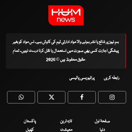
ہم نیوز پر شائع یا نشر ہونے والا مواد ادارتی ٹیم کی کاوش ہے۔ اس مواد کو بغیر
پیشگی اجازت کسی بھی صورت میں استعمال یا نقل کرنا درست نہیں۔ تمام
حقوق محفوظ ہیں © 2026
رابطہ کریں
پرائیویسی پالیسی
WhatsApp
Twitter
Facebook
Faceboo
صفحۂ اول
تازہ ترین
پاکستان
دنیا
معیشت
کھیل