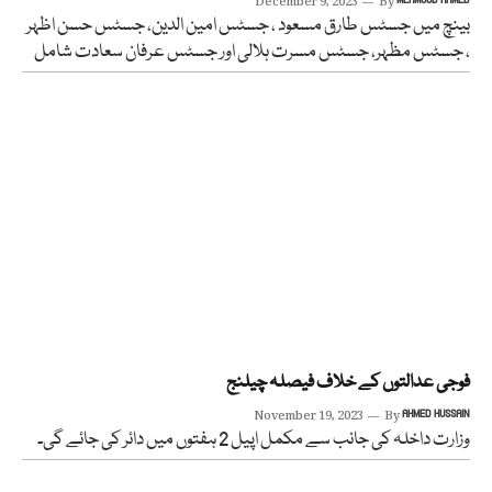
December 9, 2023
By
بینچ میں جسٹس طارق مسعود ، جسٹس امین الدین، جسٹس حسن اظہر
، جسٹس مظہر، جسٹس مسرت ہلالی اور جسٹس عرفان سعادت شامل
فوجی عدالتوں کے خلاف فیصلہ چیلنج
November 19, 2023
By
AHMED HUSSAIN
وزارت داخلہ کی جانب سے مکمل اپیل 2 ہفتوں میں دائر کی جائے گی۔