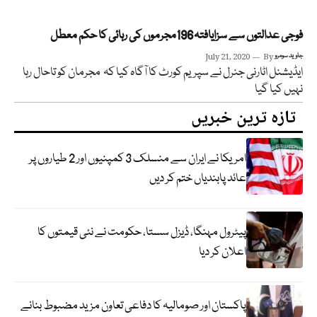
فوجی عدالتوں سے سزایافتہ196مجرموں کی رہائی کا حکم معطل
جاوید سومرو
By
July 21, 2020
ایڈیشنل اٹارنی جنرل نے سپریم کورٹ کا آگاہ کیا کہ مجرمان کو تاحال رہا
نہیں کیا گیا
تازہ ترین خبریں
امریکا نے ایران سے منسلک 3 کمپنیوں اور 2 طیاروں پر
عائد پابندیاں ختم کر دیں
پیٹرول مہنگا، ڈیزل سستا، حکومت نے نئی قیمتوں کا
اعلان کر دیا
پاکستان اور صومالیہ کا دفاعی تعاون مزید مضبوط بنانے