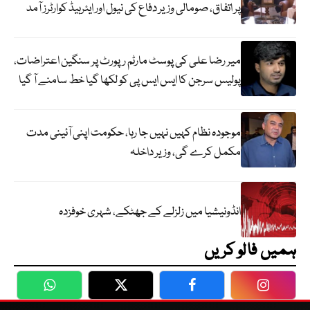
پر اتفاق، صومالی وزیر دفاع کی نیول اور ایئرہیڈ کوارٹرز آمد
میر رضا علی کی پوسٹ مارٹم رپورٹ پر سنگین اعتراضات،
پولیس سرجن کا ایس ایس پی کو لکھا گیا خط سامنے آ گیا
موجودہ نظام کہیں نہیں جا رہا، حکومت اپنی آئینی مدت
مکمل کرے گی، وزیر داخلہ
انڈونیشیا میں زلزلے کے جھٹکے، شہری خوفزدہ
ہمیں فالو کریں
WhatsApp
Twitter
Facebook
Faceboo