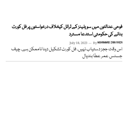
فوحی عدالتوں میں سویلینز کے ٹرائل کیخلاف درخواستوں پر فل کورٹ
بنانے کی حکومتی استدعا مسترد
July 18, 2023
By
MUHAMMAD ZAIN RAZA
اس وقت ججز دستیاب نہیں، فل کورٹ تشکیل دینا ناممکن ہے، چیف
جسٹس عمر عطا بندیال