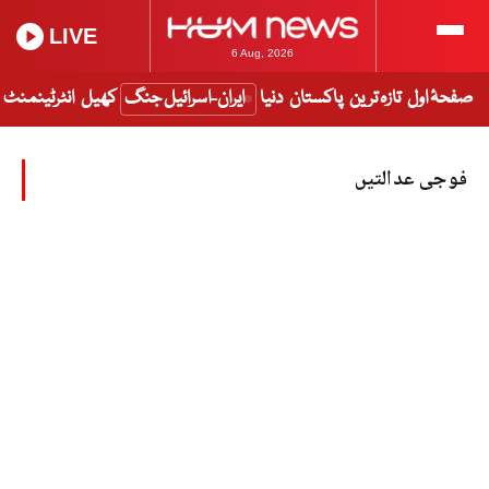
LIVE
6 Aug, 2026
صفحۂ اول
تازہ ترین
پاکستان
دنیا
ایران-اسرائیل جنگ
کھیل
انٹرٹینمنٹ
فوجی عدالتیں