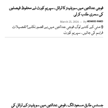
فوجی عدالتوں میں سویلینز کا ٹرائل ، سپریم کورٹ نے محفوظ فیصلوں
کی سمری طلب کر لی
March 25, 2024
By
MEHMOOD AHMED
9 مئی کے کتنے لوگ فوجی عدالتوں میں بے قصور نکلے؟ تفصیلات
فراہم کی جائیں ، سپریم کورٹ
جسٹس طارق مسعود الگ ، فوجی عدالتوں میں سویلینز کے ٹرائل کی