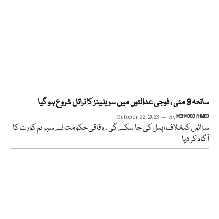
سانحہ 9 مئی ، فوجی عدالتوں میں سویلینز کا ٹرائل شروع ہو گیا
October 22, 2023
By
MEHMOOD AHMED
سزائوں کیخلاف اپیل کی جا سکے گی ، وفاقی حکومت نے سپریم کورٹ کا
آگاہ کر دیا