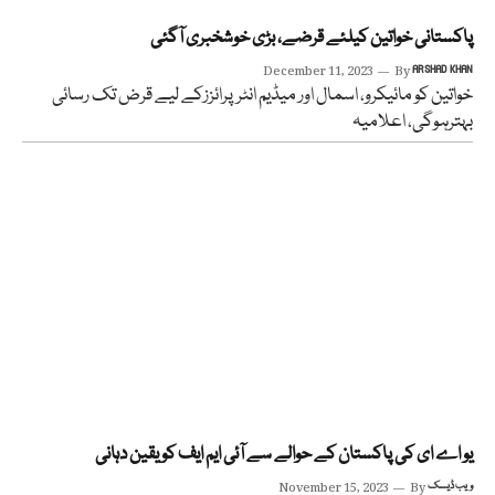
پاکستانی خواتین کیلئے قرضے، بڑی خوشخبری آگئی
December 11, 2023
By
ARSHAD KHAN
خواتین کو مائیکرو، اسمال اور میڈیم انٹرپرائززکے لیے قرض تک رسائی
بہترہوگی، اعلامیہ
یو اے ای کی پاکستان کے حوالے سے آئی ایم ایف کو یقین دہانی
ویب ڈیسک
By
November 15, 2023