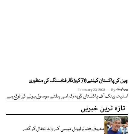
چین کی پاکستان کیلئے 70 کروڑ ڈالر فنانسنگ کی منظوری
ویب ڈیسک
By
February 22, 2023
اسٹیٹ بینک آف پاکستان کو یہ رقم اسی ہفتے موصول ہونے کی توقع ہے
تازہ ترین خبریں
معروف فٹبالر لیونل میسی کے والد انتقال کر گئے