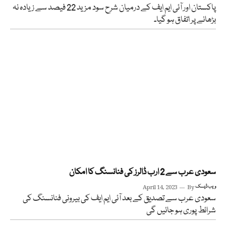
پاکستان اور آئی ایم ایف کے درمیان شرح سود مزید 22 فیصد سے زیادہ نہ
بڑھانے پر اتفاق ہو گیا۔
سعودی عرب سے 2 ارب ڈالرز کی فنانسنگ کا امکان
ویب ڈیسک
By
April 14, 2023
سعودی عرب سے تصدیق کے بعد آئی ایم ایف کی بیرونی فنانسنگ کی
شرائط پوری ہو جائیں گی