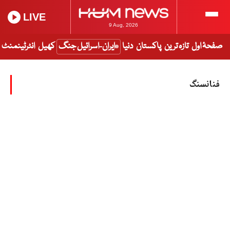
LIVE
9 Aug, 2026
صفحۂ اول
تازہ ترین
پاکستان
دنیا
ایران-اسرائیل جنگ
کھیل
انٹرٹینمنٹ
فنانسنگ