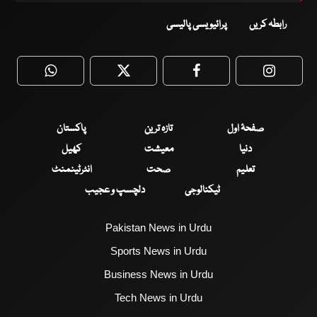
رابطہ کریں
پرائیویسی پالیسی
WhatsApp
Twitter
Facebook
Faceboo
صفحۂ اول
تازہ ترین
پاکستان
دنیا
معیشت
کھیل
تعلیم
صحت
انٹرٹینمنٹ
ٹیکنالوجی
دلچسپ و عجیب
Pakistan News in Urdu
Sports News in Urdu
Business News in Urdu
Tech News in Urdu