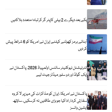
یکے بعد دیگرے 2 ہیلی کاپٹر گر کر تباہ؛ متعدد ہلاکتیں
آبنائے ہرمز کھولنے کیلئے ایران نے امریکا کو 6 شرائط پیش
کر دیں
انٹرنیشنل نیوکلیئر سائنس اولمپیاڈ 2026، پاکستان نے
ایک گولڈ اور دو سلور میڈلز جیت لیے
پاکستان نے امریکا، ایران کو مذاکرات کی میز پر لا کر وہ
سفارتی کردار اداکیا جو بڑی طاقتیں نہ کرسکیں، ساؤتھ
ایشین وائسز