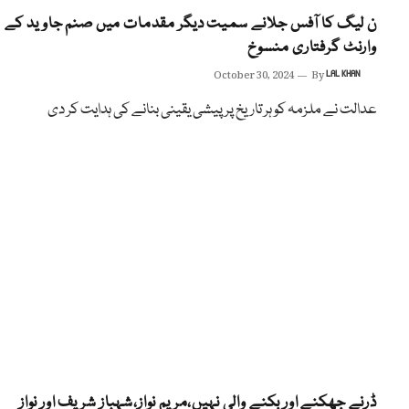
ن لیگ کا آفس جلانے سمیت دیگر مقدمات میں صنم جاوید کے
وارنٹ گرفتاری منسوخ
October 30, 2024
By
LAL KHAN
عدالت نے ملزمہ کو ہر تاریخ پر پیشی یقینی بنانے کی ہدایت کر دی
ڈرنے جھکنے اور بکنے والی نہیں،مریم نواز،شہباز شریف اور نواز