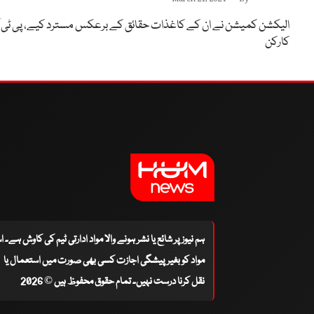
الیکشن کمیشن نے ان کے کاغذات حقائق کے برعکس مسترد کیے، پی ٹی آ
کارکن
ہم نیوز پر شائع یا نشر ہونے والا مواد ادارتی ٹیم کی کاوش ہے۔ 
مواد کو بغیر پیشگی اجازت کسی بھی صورت میں استعمال یا
نقل کرنا درست نہیں۔ تمام حقوق محفوظ ہیں © 2026