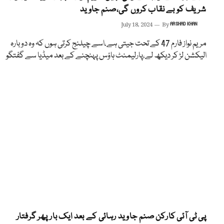
شریف کو بے نقاب کروں گی،صنم جاوید
July 18, 2024
By
ARSHAD KHAN
مریم نواز فارم 47 کے تحت جیتی ہے،اسے چیلنج کرتی ہوں کہ وہ دوبارہ
الیکشن لڑ کر دیکھ لے،پارلیمنٹ ہاؤس پہنچنے کے بعد میڈیا سے گفتگو
پی ٹی آئی کارکن صنم جاوید رہائی کے بعد ایک بار پھر گرفتار