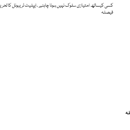
کسی کیساتھ امتیازی سلوک نہیں ہونا چاہئے ، ایپلیٹ ٹریبونل کا تحری
فیصلہ
لہ