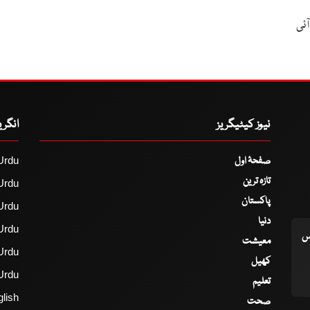
ئی
نیوز کیٹیگریز
انگر
صفحۂ اول
Urdu
تازہ ترین
Urdu
پاکستان
Urdu
دنیا
Urdu
اس
معیشت
Urdu
کھیل
Urdu
تعلیم
lish
صحت