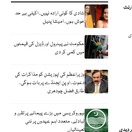
ارنٹ
شادی کا کوئی ارادہ نہیں، اکیلی بے حد
خوش ہوں، امیشا پٹیل
ی
حکومت نے پیٹرول اور ڈیزل کی قیمتوں
میں کمی کر دی
وزیراعظم کی اپوزیشن کو مذاکرات کی
دعوت، اوپن ایجنڈے پر بات ہوگی،
طارق فضل چودھری
بیوروکریسی میں بڑے پیمانے پر تقرر و
تبادلے، متعدد اہم عہدوں پر نئی
تعیناتیاں
ر دیدی