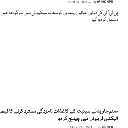
April 24, 2024
By
ARSHAD KHAN
پی ٹی آئی کی دونوں خواتین رہنماوں کو سخت سیکیورٹی میں سرگودھا جیل
منتقل کر دیا گیا
صنم جاوید نے سینیٹ کے کاغذات نامزدگی مسترد کرنے کا فیص
الیکشن ٹریبونل میں چیلنج کر دیا
March 21, 2024
By
LAL KHAN