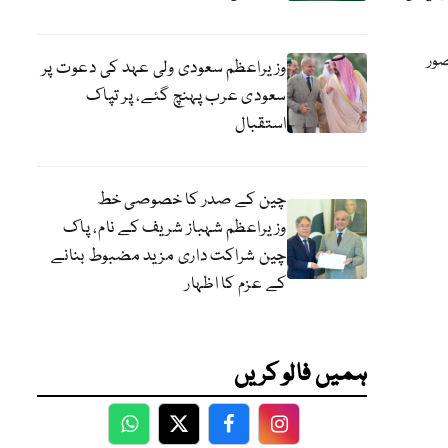
صور
وزیراعظم سعودی ولی عہد کی دعوت پر
سعودی عرب پہنچ گئے، پر تپاک
استقبال
چین کے صدر کا خصوصی خط
وزیراعظم شہباز شریف کے نام، پاک
چین شراکت داری مزید مضبوط بنانے
کے عزم کا اظہار
ہمیں فالو کریں
WhatsApp
Twitter
Facebook
Facebook