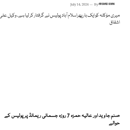
July 14, 2024
By
ARSHAD KHAN
میری مؤکلہ کو ایک بار پھراسلام آباد پولیس نے گرفتار کر لیا ہے، وکیل علی
اشفاق
صنم جاوید اور عالیہ حمزہ 7 روزہ جسمانی ریمانڈ پر پولیس کے
حوالے