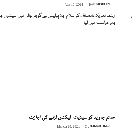
July 13, 2024
By
ARSHAD KHAN
رہنما تحریک انصاف کو اسلام آباد پولیس نے گوجرانوالہ میں سینٹرل 
باہر حراست میں لیا
صنم جاوید کو سینیٹ الیکشن لڑنے کی اجازت
March 26, 2024
By
MEHMOOD AHMED