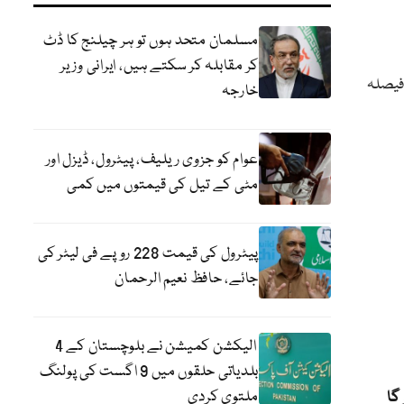
مسلمان متحد ہوں تو ہر چیلنج کا ڈٹ
کر مقابلہ کر سکتے ہیں، ایرانی وزیر
 فیصلہ
خارجہ
عوام کو جزوی ریلیف، پیٹرول، ڈیزل اور
مٹی کے تیل کی قیمتوں میں کمی
پیٹرول کی قیمت 228 روپے فی لیٹر کی
جائے، حافظ نعیم الرحمان
الیکشن کمیشن نے بلوچستان کے 4
بلدیاتی حلقوں میں 9 اگست کی پولنگ
ملتوی کردی
گا