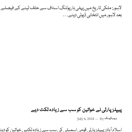
لاہور: ملکی تاریخ میں پہلی بار پولنگ اسٹاف سے حلف لینے کے فیصلے
بعد لاہور میں انتخابی ڈیوٹی دینے…
پیپلزپارٹی نے خواتین کو سب سے زیادہ ٹکٹ دیے
ویب ڈیسک
By
July 4, 2018
اسلام آباد: پیپلز پارٹی قومی اسمبلی کی سب سے زیادہ ٹکٹیں خواتین کو دی