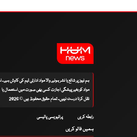
ہم نیوز پر شائع یا نشر ہونے والا مواد ادارتی ٹیم کی کاوش ہے۔ 
مواد کو بغیر پیشگی اجازت کسی بھی صورت میں استعمال یا
نقل کرنا درست نہیں۔ تمام حقوق محفوظ ہیں © 2026
رابطہ کریں
پرائیویسی پالیسی
ہمیں فالو کریں