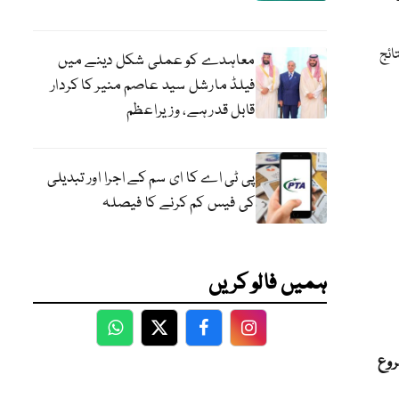
تائج
معاہدے کو عملی شکل دینے میں
فیلڈ مارشل سید عاصم منیر کا کردار
قابل قدر ہے، وزیراعظم
پی ٹی اے کا ای سم کے اجرا اور تبدیلی
کی فیس کم کرنے کا فیصلہ
ہمیں فالو کریں
WhatsApp
Twitter
Facebook
Facebook
روع