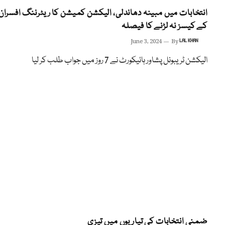
انتخابات میں مبینہ دھاندلی، الیکشن کمیشن کا ریٹرننگ افسران
کے کیسز نہ لڑنے کا فیصلہ
June 3, 2024
By
LAL KHAN
الیکشن ٹریبونل پشاور ہائیکورٹ نے 7 روز میں جواب طلب کر لیا
ضمنی انتخابات کی تیاریوں میں تیزی