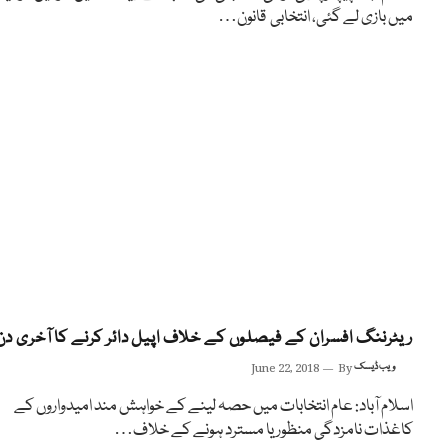
میں بازی لے گئی، انتخابی قانون…
ریٹرننگ افسران کے فیصلوں کے خلاف اپیل دائر کرنے کا آخری دن
ویب ڈیسک
By
June 22, 2018
اسلام آباد: عام انتخابات میں حصہ لینے کے خواہش مند امیدواروں کے
کاغذات نامزدگی منظور یا مسترد ہونے کے خلاف…