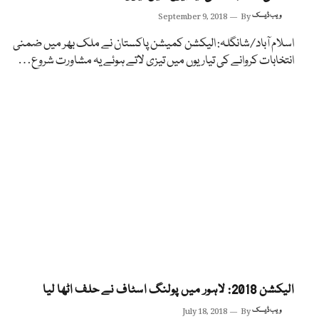
ویب ڈیسک
By
September 9, 2018
اسلام آباد/شانگلہ: الیکشن کمیشن پاکستان نے ملک بھر میں ضمنی
انتخابات کروانے کی تیاریوں میں تیزی لاتے ہوئے یہ مشاورت شروع…
الیکشن 2018: لاہور میں پولنگ اسٹاف نے حلف اٹھا لیا
ویب ڈیسک
By
July 18, 2018