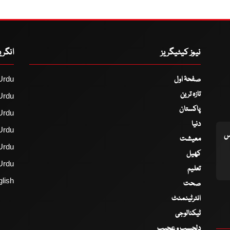
نیوز کیٹیگریز
انگر
صفحۂ اول
Urdu
تازہ ترین
Urdu
پاکستان
Urdu
دنیا
Urdu
اس
معیشت
Urdu
کھیل
Urdu
تعلیم
lish
صحت
انٹرٹینمنٹ
ٹیکنالوجی
دلچسپ و عجیب