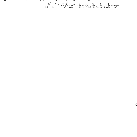
موصول ہونے والی درخواستوں کو نمٹانے کی…