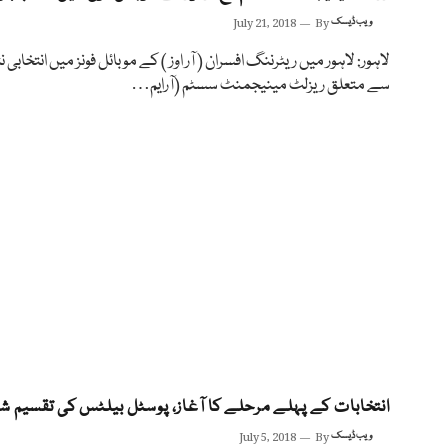
ویب ڈیسک
By
July 21, 2018
لاہور: لاہور میں ریٹرننگ افسران ( آر اوز ) کے موبائل فونز میں انتخابی ن
سے متعلق ریزلٹ مینیجمنٹ سسٹم (آرایم…
انتخابات کے پہلے مرحلے کا آغاز، پوسٹل بیلٹس کی تقسیم ش
ویب ڈیسک
By
July 5, 2018