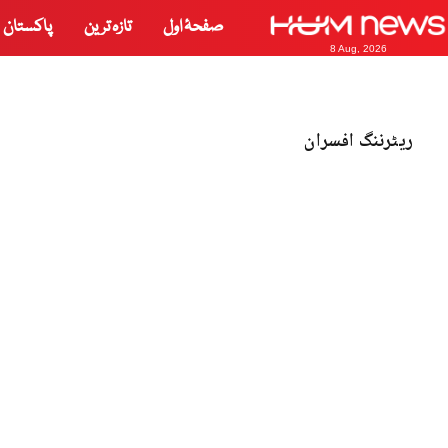
صفحۂ اول
تازہ ترین
پاکستان
8 Aug, 2026
ریٹرننگ افسران