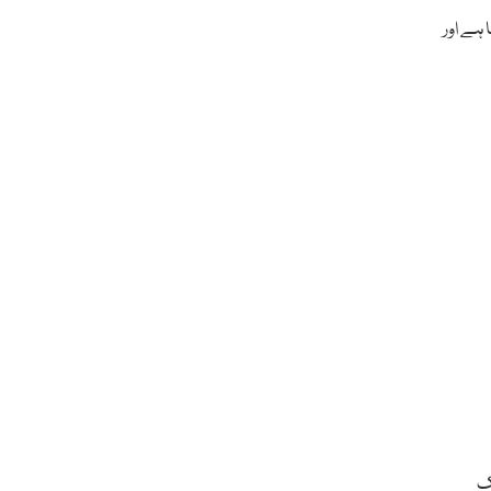
و گیا ہے اور
 20 جولائی تک