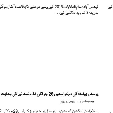
 کے
فیصل آباد: عام انتخابات 2018 کے پہلے مرحلے کا باقاعدہ آغاز ہ
بذریعہ ڈاک ووٹ ڈالنے کے…
پوسٹل بیلٹ کی درخواستیں 20 جولائی تک نمٹانے کی ہدایت
ویب ڈیسک
By
July 3, 2018
نے
اسلام آباد: الیکشن کمیشن نے پوسٹل بیلٹ پیپرز کے لیے