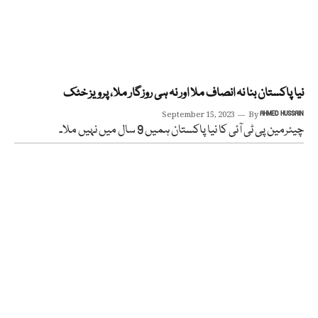
نیا پاکستان بنا نہ انصاف ملا اور نہ ہی روزگار ملا، پرویز خٹک
September 15, 2023
By
AHMED HUSSAIN
چیئرمین پی ٹی آئی کا نیا پاکستان ہمیں 9 سال میں نہیں ملا۔