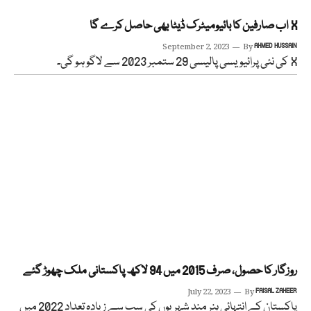
X اب صارفین کا بائیومیٹرک ڈیٹا بھی حاصل کرے گا
September 2, 2023
By
AHMED HUSSAIN
X کی نئی پرائیویسی پالیسی 29 ستمبر 2023 سے لاگو ہو گی۔
روزگار کا حصول، صرف 2015 میں 94 لاکھ پاکستانی ملک چھوڑ گئے
July 22, 2023
By
FAISAL ZAHEER
پاکستان کے انتہائی ہنر مند شہریوں کی سب سے زیادہ تعداد 2022 میں