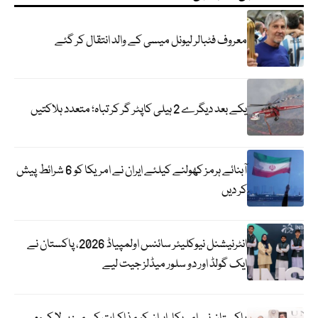
معروف فٹبالر لیونل میسی کے والد انتقال کر گئے
یکے بعد دیگرے 2 ہیلی کاپٹر گر کر تباہ؛ متعدد ہلاکتیں
آبنائے ہرمز کھولنے کیلئے ایران نے امریکا کو 6 شرائط پیش
کر دیں
انٹرنیشنل نیوکلیئر سائنس اولمپیاڈ 2026، پاکستان نے
ایک گولڈ اور دو سلور میڈلز جیت لیے