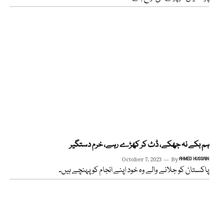
ہم بکے نہ جھکے، ڈٹ کر کھڑے رہے، خرم دستگیر
October 7, 2023
By
AHMED HUSSAIN
پاکستان کو جلانے والے وہ خود اپنے انجام کو پہنچے ہیں۔