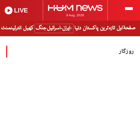
LIVE
9 Aug, 2026
صفحۂ اول
تازہ ترین
پاکستان
دنیا
ایران-اسرائیل جنگ
کھیل
انٹرٹینمنٹ
روزگار