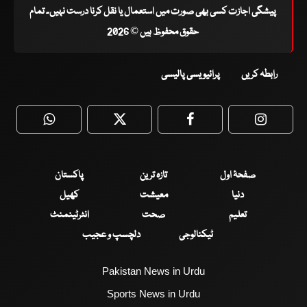
پیشگی اجازت کسی بھی صورت میں استعمال یا نقل کرنا درست نہیں۔ تمام
حقوق محفوظ ہیں © 2026
رابطہ کریں
پرائیویسی پالیسی
WhatsApp
Twitter
Facebook
Faceboo
صفحۂ اول
تازہ ترین
پاکستان
دنیا
معیشت
کھیل
تعلیم
صحت
انٹرٹینمنٹ
ٹیکنالوجی
دلچسپ و عجیب
Pakistan News in Urdu
Sports News in Urdu