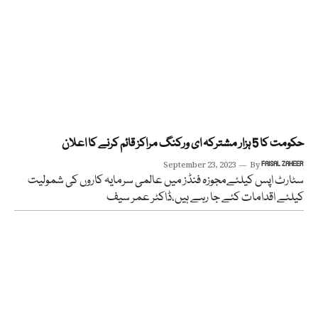
حکومت کا 5 ہزار مشترکہ ای ورکنگ مراکز قائم کرنے کا اعلان
September 23, 2023
By
FAISAL ZAHEER
سٹارٹ اپس کیلئےمجوزہ فنڈز میں عالمی سرمایہ کاروں کی شمولیت
کیلئے اقدامات کئے جا رہے ہیں،ڈاکٹر عمر سیف