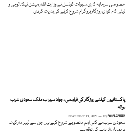
خصوصی سرمایہ کاری سہولت کونسل نے وزارت انفارمیشن ٹیکنالوجی و
ٹیلی کام کو ای روزگار پروگرام شروع کرنے کی ہدایت کر دی
پاکستانیوں کیلئے روزگار کی فراہمی ، جواد سہراب ملک سعودی عرب
روانہ
November 13, 2023
By
FAISAL ZAHEER
سعودی عرب نے کئی اہم منصوبے شروع کیے ہیں جن سے لیبر مارکیٹ
پر نمایاں اثر پڑنے کی توقع ہے