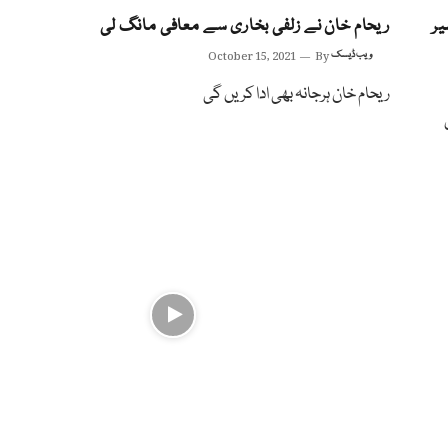
یر
ریحام خان نے زلفی بخاری سے معافی مانگ لی
ویب ڈیسک
By
October 15, 2021
ریحام خان ہرجانہ بھی ادا کریں گی