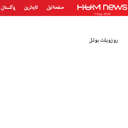
صفحۂ اول
تازہ ترین
پاکستان
7 Aug, 2026
روزویلٹ ہوٹل