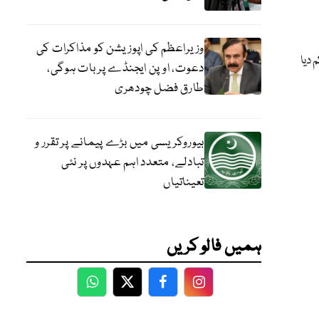
وزیراعظم کی اپوزیشن کو مذاکرات کی
 دیا
دعوت، اوپن ایجنڈے پر بات ہوگی،
طارق فضل چودھری
بیوروکریسی میں بڑے پیمانے پر تقرر و
تبادلے، متعدد اہم عہدوں پر نئی
تعیناتیاں
ہمیں فالو کریں
WhatsApp
Twitter
Facebook
Facebook