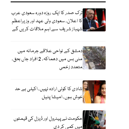
ترک صدر کا ایک روزہ دورہ سعودی عرب
کا اعلان، سعودی ولی عہد اور وزیراعظم
شہباز شریف سے اہم ملاقات کریں گے
دمشق کے نواحی علاقے جرمانہ میں
منی بس میں دھماکہ، 2 افراد جاں بحق،
متعدد زخمی
شادی کا کوئی ارادہ نہیں، اکیلی بے حد
خوش ہوں، امیشا پٹیل
حکومت نے پیٹرول اور ڈیزل کی قیمتوں
میں کمی کر دی