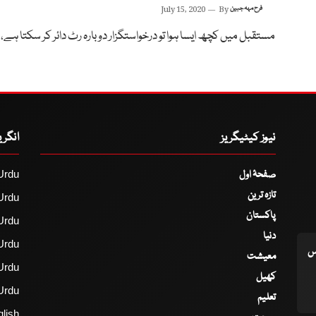
فرح مہہ جبین
By
July 15, 2020
مستقبل میں کچھ ایسا ہوا تو درخواستگزار دوبارہ رٹ دائر کر سکتا ہے،
نیوز کیٹیگریز
انگر
صفحۂ اول
Urdu
تازہ ترین
Urdu
پاکستان
Urdu
دنیا
Urdu
اس
معیشت
Urdu
کھیل
Urdu
تعلیم
lish