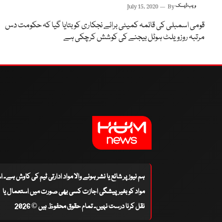
ویب ڈیسک
By
July 15, 2020
قومی اسمبلی کی قائمہ کمیٹی برائے نجکاری کو بتایا گیا کہ حکومت دس
مرتبہ روزویلٹ ہوٹل بیجنے کی کوشش کرچکی ہے
ہم نیوز پر شائع یا نشر ہونے والا مواد ادارتی ٹیم کی کاوش ہے۔ 
مواد کو بغیر پیشگی اجازت کسی بھی صورت میں استعمال یا
نقل کرنا درست نہیں۔ تمام حقوق محفوظ ہیں © 2026