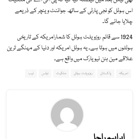
اس ہوٹل کو نجی پارٹی کے ساتھ جوائنٹ وینچر کے ذریعے
چلایا جائے گا۔
1924 سے قائم روزویلٹ ہوٹل کا شمارامریکہ کے تاریخی
ہوٹلوں میں ہوتا ہے۔ یہ ہوٹل امریکہ اور دنیا کے مہنگے ترین
علاقے مین ہٹن نیویارک میں واقع ہے۔
امریکہ
پاکستان
روزویلٹ ہوٹل
ملکیت
نوٹس
نیب
ابراہیم راجا