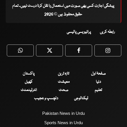
پیشگی اجازت کسی بھی صورت میں استعمال یا نقل کرنا درست نہیں۔ تمام
حقوق محفوظ ہیں © 2026
رابطہ کریں
پرائیویسی پالیسی
WhatsApp
Twitter
Facebook
Faceboo
صفحۂ اول
تازہ ترین
پاکستان
دنیا
معیشت
کھیل
تعلیم
صحت
انٹرٹینمنٹ
ٹیکنالوجی
دلچسپ و عجیب
Pakistan News in Urdu
Sports News in Urdu