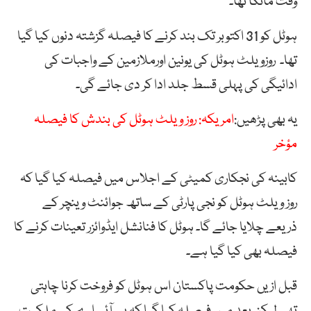
وقت مانگا تھا۔
ہوٹل کو 31 اکتوبر تک بند کرنے کا فیصلہ گزشتہ دنوں کیا گیا
تھا۔ روزویلٹ ہوٹل کی یونین اورملازمین کے واجبات کی
ادائیگی کی پہلی قسط جلد ادا کر دی جائے گی۔
یہ بھی پڑھیں:
امریکہ: روز ویلٹ ہوٹل کی بندش کا فیصلہ
مؤخر
کابینہ کی نجکاری کمیٹی کے اجلاس میں فیصلہ کیا گیا کہ
روز ویلٹ ہوٹل کو نجی پارٹی کے ساتھ جوائنٹ وینچر کے
ذریعے چلایا جائے گا۔ ہوٹل کا فنانشل ایڈوائزر تعینات کرنے کا
فیصلہ بھی کیا گیا ہے۔
قبل ازیں حکومت پاکستان اس ہوٹل کو فروخت کرنا چاہتی
تھی لیکن بعد میں فیصلہ کیا گیا کہ پی آئی اے کی ملکیت