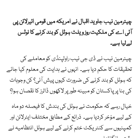
چیئرمین نیب جاوید اقبال نے امریکہ میں قومی ائیرلائن پی
آئی اے کی ملکیت روز ویلٹ ہوٹل کو بند کرنے کا نوٹس
لےلیا ہے۔
چیئرمین نیب نے ڈی جی نیب راولپنڈی کو معاملے کی
تحقیقات کا حکم دیا ہے۔ انہوں نے ہدایت کی معلوم کیا جائے
کہ ہوٹل کو بند کرنے کی ضرورت کیوں پیش آئی؟ کن وجوہات
کی بنا پر پاکستان کو مبینہ طور پر لاکھوں ڈالرز کا نقصان ہوا؟
خیال رہے کہ حکومت نے ہوٹل کی بندش کا فیصلہ دو ماہ
کے لیے مؤخر کردیا ہے۔ ذرائع کے مطابق مختلف ایئرلائن اور
کمپنیوں سے کنٹریکٹ ختم کرنے کے لیے ہوٹل انتظامیہ نے