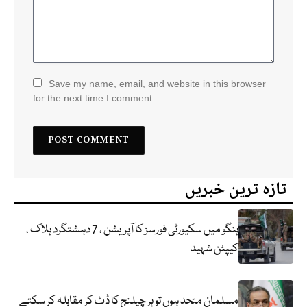
Save my name, email, and website in this browser
for the next time I comment.
تازہ ترین خبریں
ہنگو میں سکیورٹی فورسز کا آپریشن ، 7 دہشتگرد ہلاک ،
کیپٹن شہید
مسلمان متحد ہوں تو ہر چیلنج کا ڈٹ کر مقابلہ کر سکتے