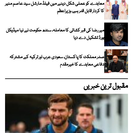
معاہدے کو عملی شکل دینے میں فیلڈ مارشل سید عاصم منیر
کا کردار قابل قدر ہے، وزیراعظم
میر رضا کی قبر کشائی کا معاملہ، سندھ حکومت نے نیا میڈیکل
بورڈ تشکیل دے دیا
صدر مملکت کا پاکستان، سعودی عرب اور ترکیہ کے مشترکہ
دفاعی معاہدے کا خیرمقدم
مقبول ترین خبریں