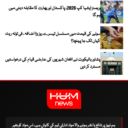
ویمنز ایشیا کپ 2026، پاکستان اور بھارت کا مقابلہ دبئی میں
ہو گا
سونے کی قیمت میں مسلسل تیسرے روز بڑا اضافہ ، فی تولہ ریٹ
کہاں تک جا پہنچا؟
پشاور ہائیکورٹ نے افغان شہریوں کی عارضی قیام کی درخواستیں
مسترد کر دیں
ہم نیوز پر شائع یا نشر ہونے والا مواد ادارتی ٹیم کی کاوش ہے۔ اس مواد کو بغیر