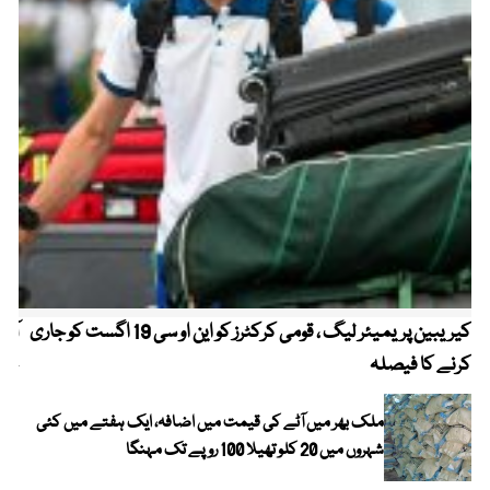
کیریبین پریمیئر لیگ ، قومی کرکٹرز کو این او سی 19 اگست کو جاری
آز
کرنے کا فیصلہ
چھی
ملک بھر میں آٹے کی قیمت میں اضافہ، ایک ہفتے میں کئی
شہروں میں 20 کلو تھیلا 100 روپے تک مہنگا