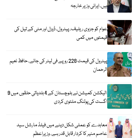
ہیں، ایرانی وزیر خارجہ
عوام کو جزوی ریلیف، پیٹرول، ڈیزل اور مٹی کے تیل کی
قیمتوں میں کمی
پیٹرول کی قیمت 228 روپے فی لیٹر کی جائے، حافظ نعیم
الرحمان
الیکشن کمیشن نے بلوچستان کے 4 بلدیاتی حلقوں میں 9
اگست کی پولنگ ملتوی کردی
معاہدے کو عملی شکل دینے میں فیلڈ مارشل سید
عاصم منیر کا کردار قابل قدر ہے، وزیراعظم