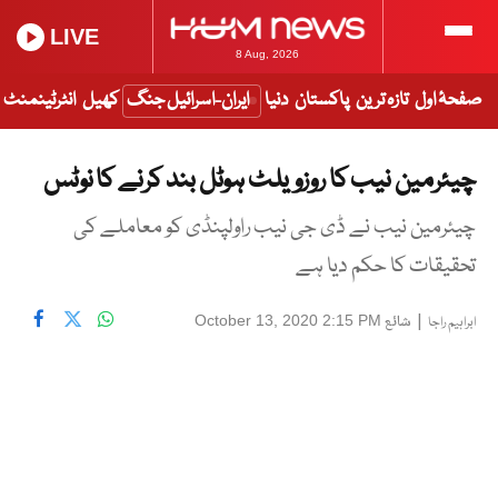
LIVE
8 Aug, 2026
صفحۂ اول
تازہ ترین
پاکستان
دنیا
ایران-اسرائیل جنگ
کھیل
انٹرٹینمنٹ
چیئرمین نیب کا روزویلٹ ہوٹل بند کرنے کا نوٹس
چیئرمین نیب نے ڈی جی نیب راولپنڈی کو معاملے کی
تحقیقات کا حکم دیا ہے
|
شائع
October 13, 2020 2:15 PM
ابراہیم راجا