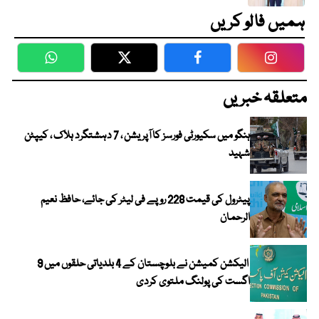
ہمیں فالو کریں
WhatsApp
Twitter
Facebook
Faceboo
متعلقہ خبریں
ہنگو میں سکیورٹی فورسز کا آپریشن ، 7 دہشتگرد ہلاک ، کیپٹن
شہید
پیٹرول کی قیمت 228 روپے فی لیٹر کی جائے، حافظ نعیم
الرحمان
الیکشن کمیشن نے بلوچستان کے 4 بلدیاتی حلقوں میں 9
اگست کی پولنگ ملتوی کردی