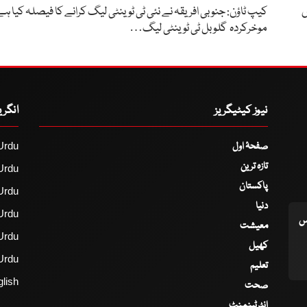
ں
کیپ ٹاؤن: جنوبی افریقہ نے نئی ٹی ٹوینٹی لیگ کرانے کا فیصلہ کیا ہ
موخرکردہ گلوبل ٹی ٹوینٹی لیگ…
نیوز کیٹیگریز
انگر
صفحۂ اول
Urdu
تازہ ترین
Urdu
پاکستان
Urdu
دنیا
Urdu
اس
معیشت
Urdu
کھیل
Urdu
تعلیم
lish
صحت
انٹرٹینمنٹ