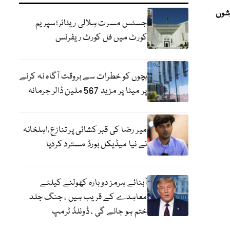
شوں
جسٹس مسرت ہلالی ریٹائر؛سپریم
کورٹ میں فل کورٹ ریفرنس
بچوں کو خطرات سے بروقت آگاہ نہ کرنے
پر میٹا پر مزید 567 ملین ڈالر جرمانہ
میر رضا کی قبر کشائی پر تنازع،اہلخانہ
نے نیا میڈیکل بورڈ مسترد کردیا
آبنائے ہرمز دوبارہ کھولنے کیلئے
معاہدے کے قریب ہیں ، جنگ جلد
ختم ہو جائے گی ، ڈونلڈ ٹرمپ