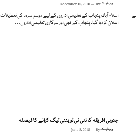
ویب ڈیسک
By
December 10, 2018
ہے
اسلام آباد: پنجاب کے تعلیمی اداروں کے لیے موسم سرما کی تعطیلات 
اعلان کردیا گیا۔ پنجاب کے نجی اور سرکاری تعلیمی اداروں…
جنوبی افریقہ کا نئی ٹی ٹوینٹی لیگ کرانے کا فیصلہ
ویب ڈیسک
By
June 8, 2018