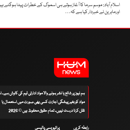
اسلام آباد: موسم سرما کا آغاز ہوتے ہی اسموگ کے خطرات پیدا ہوگئے ہی
اورماہرین نے خبردار کیا ہے کہ…
ہم نیوز پر شائع یا نشر ہونے والا مواد ادارتی ٹیم کی کاوش ہے۔ 
مواد کو بغیر پیشگی اجازت کسی بھی صورت میں استعمال یا
نقل کرنا درست نہیں۔ تمام حقوق محفوظ ہیں © 2026
رابطہ کریں
پرائیویسی پالیسی