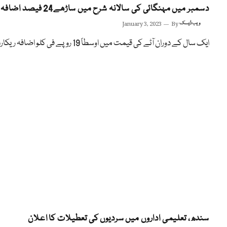
دسمبر میں مہنگائی کی سالانہ شرح میں ساڑھے24 فیصد اضافہ
ویب ڈیسک
By
January 3, 2023
ایک سال کے دوران آٹے کی قیمت میں اوسطاً 19 روپے فی کلو اضافہ ریکارڈ
سندھ، تعلیمی اداروں میں سردیوں کی تعطیلات کا اعلان