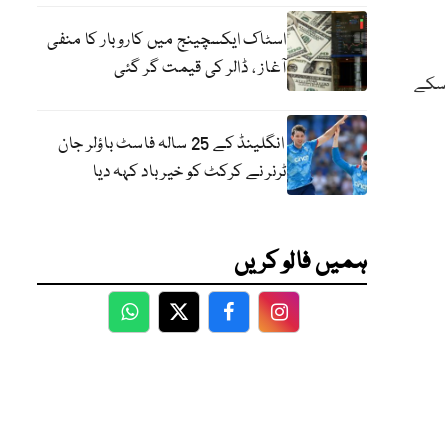
اسٹاک ایکسچینج میں کاروبار کا منفی
آغاز ، ڈالر کی قیمت گر گئی
ٹ پر دیکھا جا سکے
انگلینڈ کے 25 سالہ فاسٹ باؤلر جان
ٹرنر نے کرکٹ کو خیر باد کہہ دیا
ہمیں فالو کریں
WhatsApp
Twitter
Facebook
Facebook