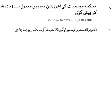
ں
محکمہ موسمیات کی آخری تین ماہ میں معمول سے زیادہ بار
کی پیش گوئی
October 10, 2023
By
ARSHAD KHAN
م
اکتوبر تادسمبر کیلئے ایگروکلائمیٹ آؤٹ لک رپورٹ جاری