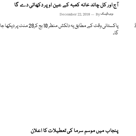
آج اور کل چاند خانہ کعبہ کے عین اوپر دکھائی دے گا
ویب ڈیسک
By
December 22, 2018
پاکستانی وقت کے مطابق یہ دلکش منظر 10 بج کر28 من
گا۔
پنجاب میں موسم سرما کی تعطیلات کا اعلان