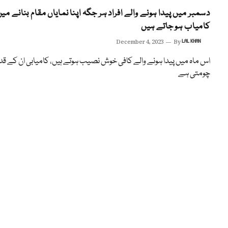
دسمبر میں پیدا ہونے والے افراد ہر جگہ اپنا نمایاں مقام بنانے می
کامیاب ہو جاتے ہیں
December 4, 2023
By
LAL KHAN
اس ماہ میں پیدا ہونے والے کافی خوش نصیب ہوتے ہیں، کامیابی ان کے قد
چومتی ہے