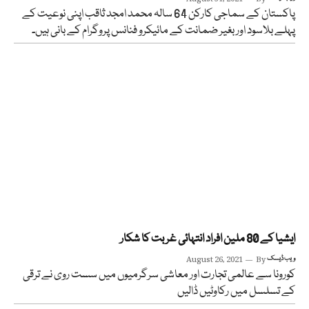
پاکستان کے سماجی کارکن 64 سالہ محمد امجد ثاقب اپنی نوعیت کے
پہلے بلاسود اور بغیر ضمانت کے مائیکرو فنانس پروگرام کے بانی ہیں۔
ایشیا کے 80 ملین افراد انتہائی غربت کا شکار
ویب ڈیسک
By
August 26, 2021
کورونا سے عالمی تجارت اور معاشی سرگرمیوں میں سست روی نے ترقی
کے تسلسل میں رکاوٹیں ڈالیں