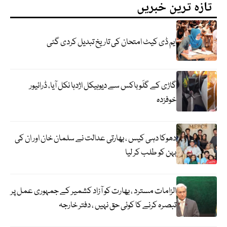
تازہ ترین خبریں
ایم ڈی کیٹ امتحان کی تاریخ تبدیل کردی گئی
گاڑی کے گلَو باکس سے دیوہیکل اژدہا نکل آیا، ڈرائیور
خوفزدہ
دھوکا دہی کیس ، بھارتی عدالت نے سلمان خان اور ان کی
بہن کو طلب کر لیا
الزامات مسترد ، بھارت کو آزاد کشمیر کے جمہوری عمل پر
تبصرہ کرنے کا کوئی حق نہیں ، دفتر خارجہ