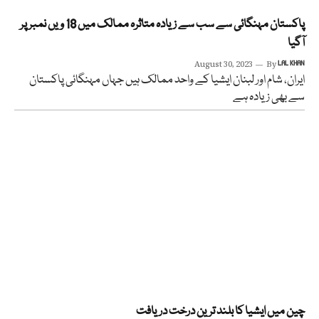
پاکستان مہنگائی سے سب سے زیادہ متاثرہ ممالک میں 18 ویں نمبر پر
آگیا
August 30, 2023
By
LAL KHAN
ایران، شام اور لبنان ایشیا کے واحد ممالک ہیں جہاں مہنگائی پاکستان
سے بھی زیادہ ہے
چین میں ایشیا کا بلند ترین درخت دریافت