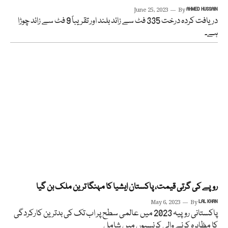
June 25, 2023
By
AHMED HUSSAIN
دریافت کردہ درخت 335 فٹ سے زائد بلند اور تقریباً 9 فٹ سے زائد چوڑا
ہے۔
روپے کی گرتی قیمت، پاکستان ایشیا کا مہنگا ترین ملک بن گیا
May 6, 2023
By
LAL KHAN
پاکستانی روپیہ 2023 میں عالمی سطح پر اب تک کی بدترین کارکردگی
کا مظاہرہ کرنے والی کرنسیوں میں شامل