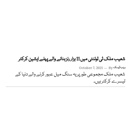
شعیب ملک ٹی ٹوئنٹی میں 11 ہزار رنز بنانے والے پہلے ایشین کرکٹر
ویب ڈیسک
By
October 7, 2021
شعیب ملک مجموعی طور پر یہ سنگ میل عبور کرنے والے دنیا کے
تیسرے کرکٹر ہیں۔