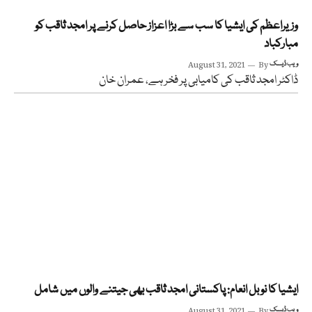
وزیراعظم کی ایشیا کا سب سے بڑا اعزاز حاصل کرنے پر امجد ثاقب کو
مبارکباد
ویب ڈیسک
By
August 31, 2021
ڈاکٹر امجد ثاقب کی کامیابی پر فخر ہے، عمران خان
ایشیا کا نوبل انعام: پاکستانی امجد ثاقب بھی جیتنے والوں میں شامل
ویب ڈیسک
By
August 31, 2021