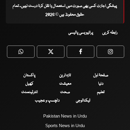
پیشگی اجازت کسی بھی صورت میں استعمال یا نقل کرنا درست نہیں۔ تمام
حقوق محفوظ ہیں © 2026
رابطہ کریں
پرائیویسی پالیسی
WhatsApp
Twitter
Facebook
Faceboo
صفحۂ اول
تازہ ترین
پاکستان
دنیا
معیشت
کھیل
تعلیم
صحت
انٹرٹینمنٹ
ٹیکنالوجی
دلچسپ و عجیب
Pakistan News in Urdu
Sports News in Urdu