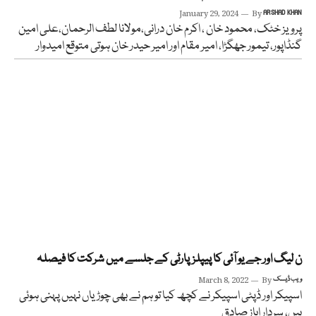
January 29, 2024
By
ARSHAD KHAN
پرویز خٹک، محمود خان ، اکرم خان درانی،مولانا لطف الرحمان،علی امین
گنڈاپور، تیمور جھگڑا، امیر مقام اور امیر حیدر خان ہوتی متوقع امیدوار
ن لیگ اور جے یو آئی کا پیپلزپارٹی کے جلسے میں شرکت کا فیصلہ
ویب ڈیسک
By
March 8, 2022
اسپیکر اور ڈپٹی اسپیکر نے کچھ کیا تو ہم نے بھی چوڑیاں نہیں پہنی ہوئی
ہیں، سردار ایاز صادق