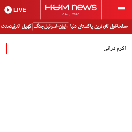
LIVE
6 Aug, 2026
صفحۂ اول
تازہ ترین
پاکستان
دنیا
ایران-اسرائیل جنگ
کھیل
انٹرٹینمنٹ
اکرم درانی