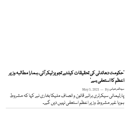
’حکومت دھاندلی کی تحقیقات کیلئے تجویز لیکر آئی، ہمارا مطالبہ وزیر
اعظم کا استعفی ہے‘
سید ثمر عباس
By
May 5, 2021
پارلیمانی سیکرٹری برائے قانون و انصاف ملیکا بخاری نے کہا کہ مشروط
ہو یا غیر مشروط وزیر اعظم استعفی نہیں دیں گے۔