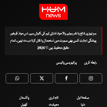
ہم نیوز پر شائع یا نشر ہونے والا مواد ادارتی ٹیم کی کاوش ہے۔ اس مواد کو بغیر
پیشگی اجازت کسی بھی صورت میں استعمال یا نقل کرنا درست نہیں۔ تمام
حقوق محفوظ ہیں © 2026
رابطہ کریں
پرائیویسی پالیسی
WhatsApp
Twitter
Facebook
Faceboo
صفحۂ اول
تازہ ترین
پاکستان
دنیا
معیشت
کھیل