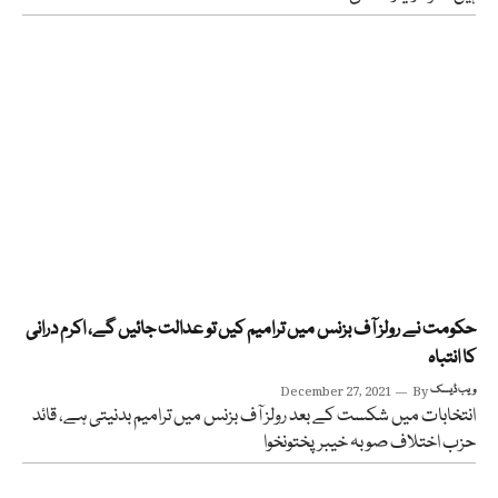
حکومت نے رولز آف بزنس میں ترامیم کیں تو عدالت جائیں گے، اکرم درانی
کا انتباہ
ویب ڈیسک
By
December 27, 2021
انتخابات میں شکست کے بعد رولز آف بزنس میں ترامیم بدنیتی ہے، قائد
حزب اختلاف صوبہ خیبرپختونخوا