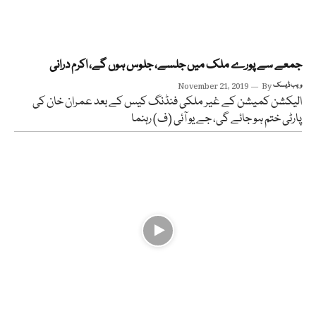
جمعے سے پورے ملک میں جلسے، جلوس ہوں گے، اکرم درانی
ویب ڈیسک
By
November 21, 2019
الیکشن کمیشن کے غیر ملکی فنڈنگ کیس کے بعد عمران خان کی
پارٹی ختم ہو جائے گی، جے یو آئی (ف) رہنما