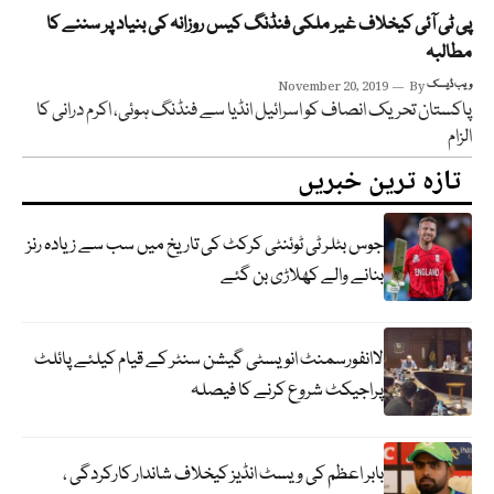
پی ٹی آئی کیخلاف غیر ملکی فنڈنگ کیس روزانہ کی بنیاد پر سننے کا
مطالبہ
ویب ڈیسک
By
November 20, 2019
پاکستان تحریک انصاف کو اسرائیل انڈیا سے فنڈنگ ہوئی، اکرم درانی کا
الزام
تازہ ترین خبریں
جوس بٹلر ٹی ٹوئنٹی کرکٹ کی تاریخ میں سب سے زیادہ رنز
بنانے والے کھلاڑی بن گئے
لاانفورسمنٹ انویسٹی گیشن سنٹر کے قیام کیلئے پائلٹ
پراجیکٹ شروع کرنے کا فیصلہ
بابر اعظم کی ویسٹ انڈیز کیخلاف شاندار کارکردگی ،