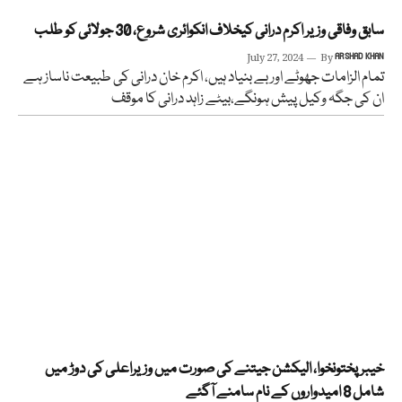
سابق وفاقی وزیر اکرم درانی کیخلاف انکوائری شروع، 30 جولائی کو طلب
July 27, 2024
By
ARSHAD KHAN
تمام الزامات جھوٹے اور بے بنیاد ہیں، اکرم خان درانی کی طبیعت ناساز ہے
ان کی جگہ وکیل پیش ہونگے،بیٹے زاہد درانی کا موقف
خیبر پختونخوا، الیکشن جیتنے کی صورت میں وزیراعلی کی دوڑ میں
شامل 8 امیدواروں کے نام سامنے آگئے