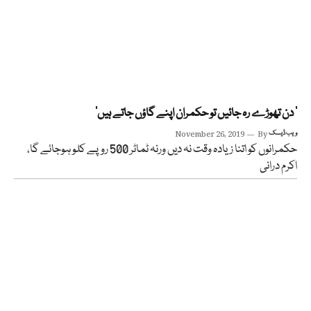
’ دن تھوڑے رہ جائیں تو حکمران اپنے گاؤں جاتے ہیں‘
ویب ڈیسک
By
November 26, 2019
حکمرانوں کو اتنا زیادہ وقت نہ دیں ورنہ ٹماٹر 500 روپے کلو ہوجائے گا،
اکرم درانی