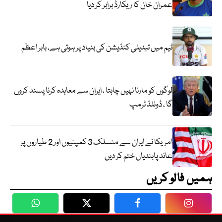
عمران خان کا ریکارڈ برابر کر دیا
ٹیم میں تبدیلی کنڈیشن کی بنیاد پر ہوتی ہے، بابر اعظم
لوگوں کو مارنا نہیں چاہتا ، ایران سے معاہدہ کرنا پسند کروں
گا ، ڈونلڈ ٹرمپ
امریکا نے ایران سے منسلک 3 کمپنیوں اور 2 طیاروں پر
عائد پابندیاں ختم کر دیں
ہمیں فالو کریں
WhatsApp
Twitter
Facebook
Faceboo