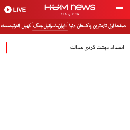
LIVE
11 Aug, 2026
صفحۂ اول
تازہ ترین
پاکستان
دنیا
ایران-اسرائیل جنگ
کھیل
انٹرٹینمنٹ
انسداد دہشت گردی عدالت