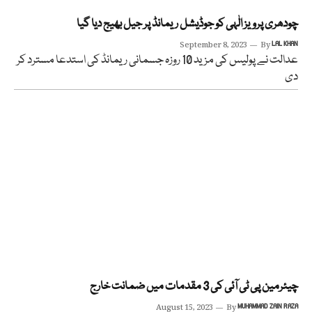
چودھری پرویز الٰہی کو جوڈیشل ریمانڈ پر جیل بھیج دیا گیا
September 8, 2023
By
LAL KHAN
عدالت نے پولیس کی مزید 10 روزہ جسمانی ریمانڈ کی استدعا مسترد کر
دی
چیئرمین پی ٹی آئی کی 3 مقدمات میں ضمانت خارج
August 15, 2023
By
MUHAMMAD ZAIN RAZA