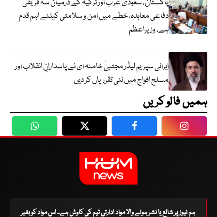
پاکستان، سعودی عرب اور ترکیہ کے درمیان سہ فریقی
دفاعی معاہدہ، خطے میں امن و سلامتی کیلئے اہم قدم
ہے، وزیراعظم
ایرانی سپریم لیڈر مجتبیٰ خامنہ ای نے پاسدارانِ انقلاب اور
مسلح افواج میں نئی تقرریاں کر دیں
ہمیں فالو کریں
WhatsApp
Twitter
Facebook
Faceboo
ہم نیوز پر شائع یا نشر ہونے والا مواد ادارتی ٹیم کی کاوش ہے۔ اس مواد کو بغیر