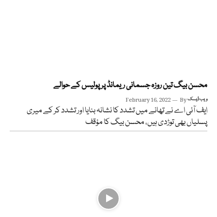
محسن بیگ تین روزہ جسمانی ریمانڈ پر پولیس کے حوالے
ویب ڈیسک
By
February 16, 2022
ایف آئی اے نے تھانے میں تشدد کا نشانہ بنایا اور تشدد کر کے میری
پسلیاں بھی توڑدی ہیں، محسن بیگ کا مؤقف