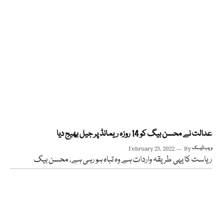
عدالت نے محسن بیگ کو 14 روزہ ریمانڈ پر جیل بھیج دیا
ویب ڈیسک
By
February 23, 2022
ریاست کا یہی طریقہ واردات ہے وہ تباہ ہو رہی ہے، محسن بیگ