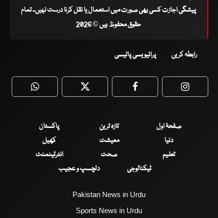
پیشگی اجازت کسی بھی صورت میں استعمال یا نقل کرنا درست نہیں۔ تمام
حقوق محفوظ ہیں © 2026
رابطہ کریں
پرائیویسی پالیسی
WhatsApp
Twitter
Facebook
Faceboo
صفحۂ اول
تازہ ترین
پاکستان
دنیا
معیشت
کھیل
تعلیم
صحت
انٹرٹینمنٹ
ٹیکنالوجی
دلچسپ و عجیب
Pakistan News in Urdu
Sports News in Urdu