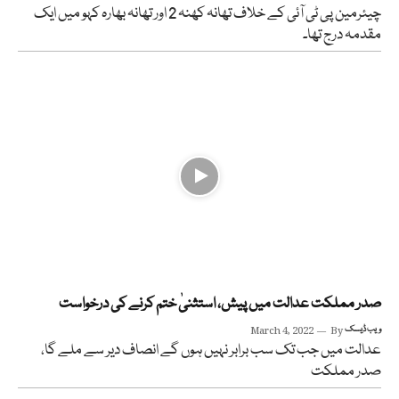
چیئرمین پی ٹی آئی کے خلاف تھانہ کھنہ 2 اور تھانہ بھارہ کہو میں ایک
مقدمہ درج تھا۔
صدر مملکت عدالت میں پیش، استثنیٰ ختم کرنے کی درخواست
ویب ڈیسک
By
March 4, 2022
عدالت میں جب تک سب برابر نہیں ہوں گے انصاف دیر سے ملے گا،
صدر مملکت