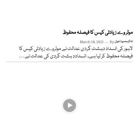
موٹر وے زیادتی کیس کا فیصلہ محفوظ
شاکر محمود اعوان
By
March 18, 2021
لاہور کی انسداد دہشت گردی عدالت نے موٹروے زیادتی کیس کا
فیصلہ محفوظ کر لیا ہے۔ انسدادد ہشت گردی کی عدالت نے…