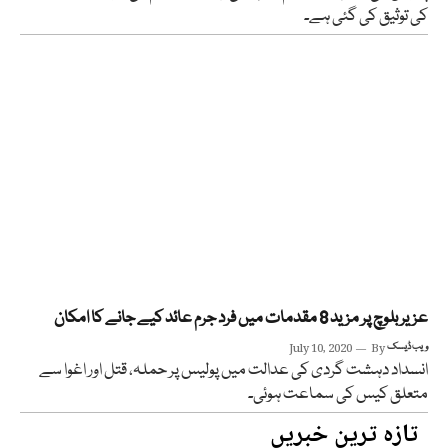
کی توثیق کی گئی ہے۔
عزیر بلوچ پر مزید 8 مقدمات میں فرد جرم عائد کیے جانے کا امکان
ویب ڈیسک
By
July 10, 2020
انسداد دہشت گردی کی عدالت میں پولیس پر حملہ، قتل اور اغوا سے
متعلق کیس کی سماعت ہوئی۔
تازہ ترین خبریں