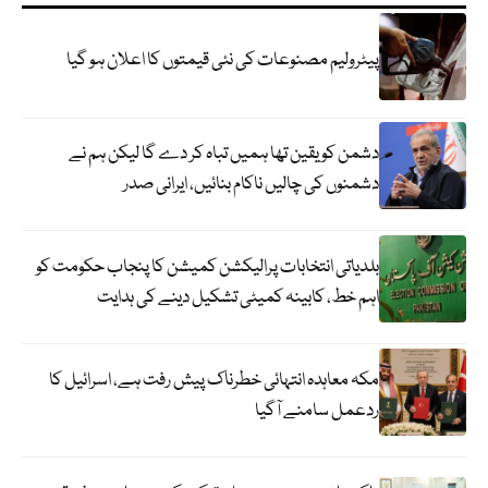
پیٹرولیم مصنوعات کی نئی قیمتوں کا اعلان ہو گیا
دشمن کو یقین تھا ہمیں تباہ کر دے گا لیکن ہم نے
دشمنوں کی چالیں ناکام بنائیں، ایرانی صدر
بلدیاتی انتخابات پرالیکشن کمیشن کا پنجاب حکومت کو
اہم خط، کابینہ کمیٹی تشکیل دینے کی ہدایت
مکہ معاہدہ انتہائی خطرناک پیش رفت ہے، اسرائیل کا
ردعمل سامنے آگیا