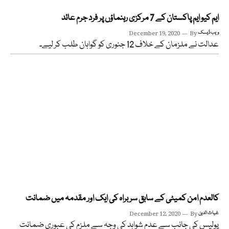
ایم کیو ایم پاکستان کے 7 مرکزی رہنماؤں پر فرد جرم عائد
ویب ڈیسک
By
December 19, 2020
عدالت نے ملزمان کے خلاف 12 جنوری کو گواہان طلب کر لیے۔
کالعدم امن کمیٹی کے سابق سربراہ کی ایک اور مقدمہ میں ضمانت
غیاث الدین
By
December 12, 2020
پولیس کی جانب سے عدم شواہد کی وجہ سے ملزم کی عبوری ضمانت