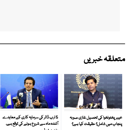
متعلقہ خبریں
5 ارب ڈالر کی سرمایہ کاری کے معاہدے
خیبر پختونخوا کی تحصیل غازی صوبہ
آئندہ ماہ سے شروع ہونے کی توقع ہے،
پنجاب میں شامل؟ حقیقت کیا ہے؟