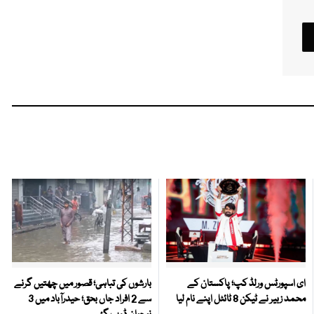
ای اسپورٹس ورلڈ کپ؛ پاکستان کے
بارشوں کی تباہی؛ قصور میں چھتیں گرنے
محمد زبیر نے ٹیکن 8 ٹائٹل اپنے نام لیا
سے 2 افراد جاں بحق؛ حیدرآباد میں 3