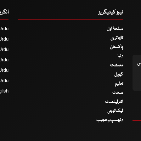
نیوز کیٹیگریز
انگر
صفحۂ اول
Urdu
تازہ ترین
Urdu
پاکستان
Urdu
دنیا
Urdu
اس
معیشت
Urdu
کھیل
Urdu
تعلیم
lish
صحت
انٹرٹینمنٹ
ٹیکنالوجی
دلچسپ و عجیب