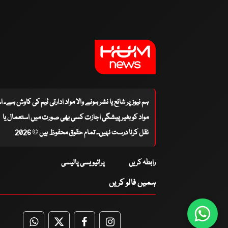
ہم نیوز پر شائع یا نشر ہونے والا مواد ادارتی ٹیم کی کاوش ہے۔ 
مواد کو بغیر پیشگی اجازت کسی بھی صورت میں استعمال یا
نقل کرنا درست نہیں۔ تمام حقوق محفوظ ہیں © 2026
رابطہ کریں
پرائیویسی پالیسی
ہمیں فالو کریں