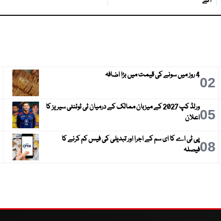
آئے
4 روز میں سونے کی قیمت میں بڑا اضافہ
3
02
ورلڈ کپ 2027 کے میزبان ممالک کے درمیان ٹی ٹوئنٹی سیریز کا
6
05
اعلان
پی ٹی اے کا ای سم کے اجرا اور تبدیلی کی فیس کم کرنے کا
9
08
فیصلہ