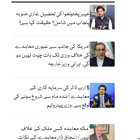
خیبر پختونخوا کی تحصیل غازی صوبہ
پنجاب میں شامل؟ حقیقت کیا ہے؟
امریکا کی جانب سے عبوری معاہدے
کی خلاف ورزی تک بات چیت نہیں ہو
گی، ایرانی وزیر خارجہ
5 ارب ڈالر کی سرمایہ کاری کے
معاہدے آئندہ ماہ سے شروع ہونے کی
توقع ہے، وزیر پیٹرولیم
‘مکہ معاہدہ کسی ملک کے خلاف
نہیں’؛ اسحاق ڈار معاہدے کے نکات