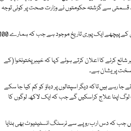
 بد قسمتی سے گزشتہ حکومتوں نے وزارت صحت پر کوئی توجہ
انہوں نے کہا کہ مہنگائی 60 دنوں میں نہیں آئی ہے اس کے پیچھے ایک پوری تاریخ موجود ہے جب کہ 
ئع کرنے کا اعلان کرتے ہوئے کہا کہ خیبر پختونخوا (کے
ئے جا رہے ہیں تاکہ دیگر اسپتالوں پر دباؤ کو کم کیا جا سکے
وگ اپنا علاج کراسکیں گے جب کہ ایک لاکھ لوگوں کا
ہیں جب کہ دس ارب روپے سے نرسنگ انسٹیٹیوٹ بھی بنایا