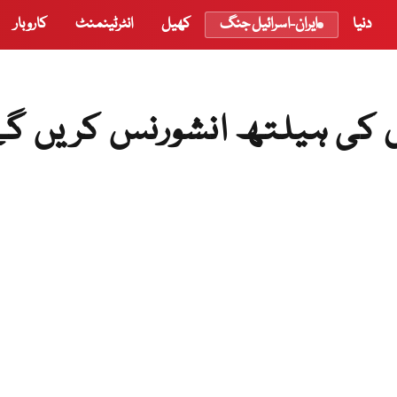
دنیا
ایران-اسرائیل جنگ
کھیل
انٹرٹینمنٹ
کاروبار
ں کی ہیلتھ انشورنس کریں گے