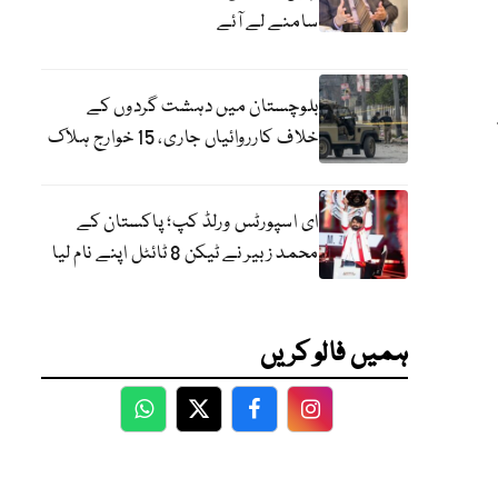
سامنے لے آئے
بلوچستان میں دہشت گردوں کے
ہمارے 100
خلاف کارروائیاں جاری، 15 خوارج ہلاک
ای اسپورٹس ورلڈ کپ؛ پاکستان کے
محمد زبیر نے ٹیکن 8 ٹائٹل اپنے نام لیا
ہمیں فالو کریں
WhatsApp
Twitter
Facebook
Facebook