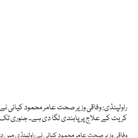
راولپنڈی: وفاقی وزیر صحت عامر محمود کیانی نے 
کریٹ کے علاج پر پابندی لگا دی ہے۔ جنوری تک ڈ
وفاقی وزیر صحت عامر محمود کیانی نے راولپنڈی میں درب