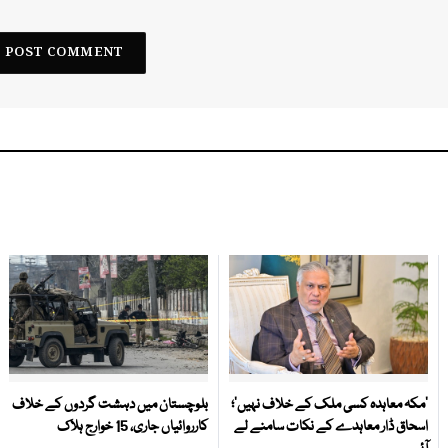
‘مکہ معاہدہ کسی ملک کے خلاف نہیں’؛
بلوچستان میں دہشت گردوں کے خلاف
اسحاق ڈار معاہدے کے نکات سامنے لے
کارروائیاں جاری، 15 خوارج ہلاک