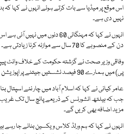
اس موقع پر میڈیا سے بات کرتے ہوئے انہوں نے کہا کہ
نہیں دی ہے۔
دن کے منصوبے کا 70 سال سے موازنہ کرنا زیادتی ہے۔
وفاقی وزیر صحت نے گزشتہ حکومت کے خلاف وائٹ پیپر شا
پی) میں ہمارے 90 فیصد نشستیں جیتنے پر اپوزیشن سخت پریشان ہے۔
عامر کیانی نے کہا کہ اسلام آباد میں چار نئے اسپتال بنا
جب کہ ہیلتھ انشورنس کے ذریعے پانچ سال تک غریب ل
مزید اضافہ بھی کریں گے۔
انہوں نے کہا کہ ہم ورلڈ کلاس ویکسین بنانے جا رہے 