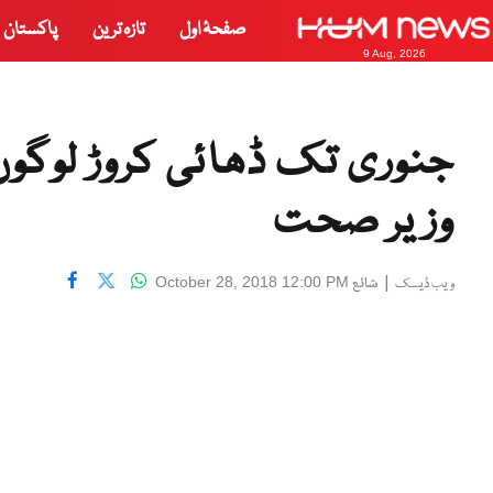
صفحۂ اول
تازہ ترین
پاکستان
9 Aug, 2026
جنوری تک ڈھائی کروڑ لوگو
وزیر صحت
|
شائع
October 28, 2018 12:00 PM
ویب ڈیسک