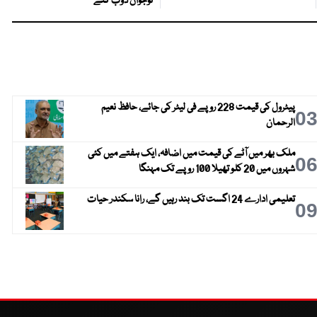
نوجوان ڈوب گئے
پیٹرول کی قیمت 228 روپے فی لیٹر کی جائے، حافظ نعیم
0
الرحمان
ملک بھر میں آٹے کی قیمت میں اضافہ، ایک ہفتے میں کئی
0
شہروں میں 20 کلو تھیلا 100 روپے تک مہنگا
تعلیمی ادارے 24 اگست تک بند رہیں گے، رانا سکندر حیات
0