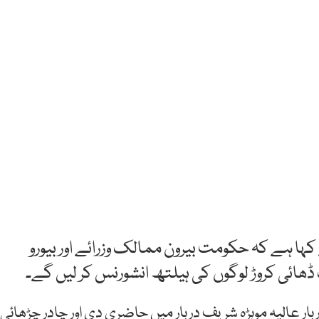
کہا ہے کہ حکومت بیرون ممالک وزرائے اور بیورو
ھائی کروڑ لوگوں کی ہیلتھ انشورنس کر لیں گے۔
ار عالیہ موہڑہ شریف دربار میں حاضری دی اور چادر چڑھائی۔