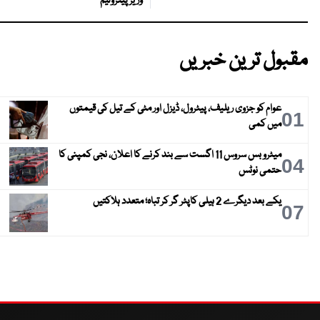
وزیر پیٹرولیم
مقبول ترین خبریں
عوام کو جزوی ریلیف، پیٹرول، ڈیزل اور مٹی کے تیل کی قیمتوں
01
میں کمی
میٹرو بس سروس 11 اگست سے بند کرنے کا اعلان، نجی کمپنی کا
04
حتمی نوٹس
یکے بعد دیگرے 2 ہیلی کاپٹر گر کر تباہ؛ متعدد ہلاکتیں
07