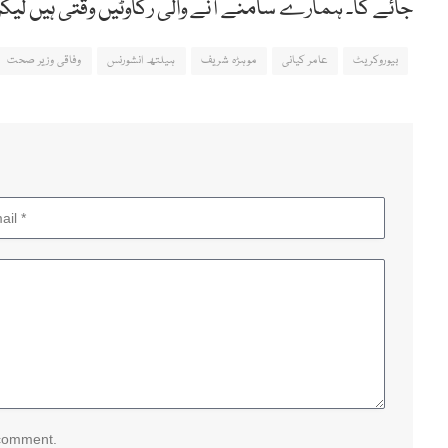
جائے گا۔ ہمارے سامنے آنے والی رکاوٹیں وقتی ہیں لیکن 
بیوروکریٹ
عامر کیانی
موہڑہ شریف
ہیلتھ انشورنس
وفاقی وزیر صحت
 comment.