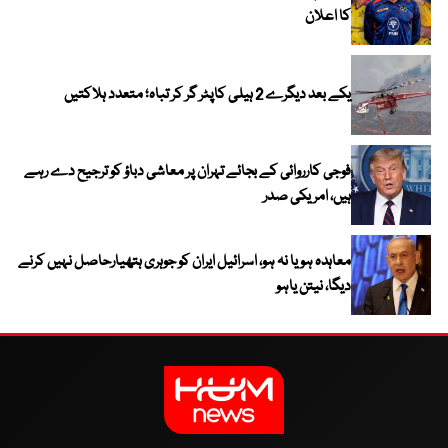
کا اعلان
یکے بعد دیگرے 2 ہیلی کاپٹر گر کر تباہ؛ متعدد ہلاکتیں
فوجی کارروائی کے بجائے تہران پر معاشی دباؤ کو ترجیح دے رہے
ہیں، امریکی صدر
معاہدہ ہو یا نہ ہو، اسرائیل ایران کو جوہری ہتھیارحاصل نہیں کرنے
دیگا، نیتن یاہو