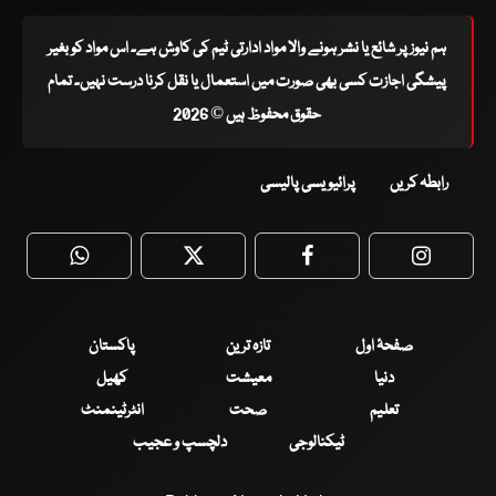
ہم نیوز پر شائع یا نشر ہونے والا مواد ادارتی ٹیم کی کاوش ہے۔ اس مواد کو بغیر
پیشگی اجازت کسی بھی صورت میں استعمال یا نقل کرنا درست نہیں۔ تمام
حقوق محفوظ ہیں © 2026
رابطہ کریں
پرائیویسی پالیسی
WhatsApp
Twitter
Facebook
Faceboo
صفحۂ اول
تازہ ترین
پاکستان
دنیا
معیشت
کھیل
تعلیم
صحت
انٹرٹینمنٹ
ٹیکنالوجی
دلچسپ و عجیب