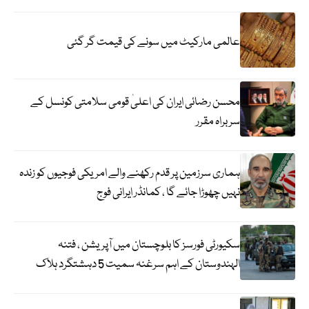
عالمی مارکیٹ میں سونے کی قیمت گر گئی
محسن رضائی ایران کی اعلیٰ قومی سلامتی کونسل کے
سربراہ مقرر
ہماری سرزمین پر قدم رکھنے والے امریکی فوجیوں کو زندہ
نہیں چھوڑا جائے گا ، کمانڈر ایرانی فوج
سکیورٹی فورسز کا بلوچستان میں آپریشن ، فتنہ
الہندوستان کے اہم سرغنہ سمیت 5 دہشتگرد ہلاک