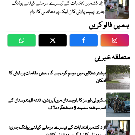
آزاد کشمیر انتخابات کے تیسرے مرحلے کیلئے پولنگ
جاری؛ پیپلز پارٹی کا ن لیگ پر دھاندلی کا الزام
ہمیں فالو کریں
WhatsApp
Twitter
Facebook
Faceboo
متعلقہ خبریں
بیشتر علاقوں میں موسم گرم رہے گا ، بعض مقامات پر بارش کا
امکان
سکیورٹی فورسز کا بلوچستان میں آپریشن ، فتنہ الہندوستان کے
اہم سرغنہ سمیت 5 دہشتگرد ہلاک
آزاد کشمیر انتخابات کے تیسرے مرحلے کیلئے پولنگ جاری؛