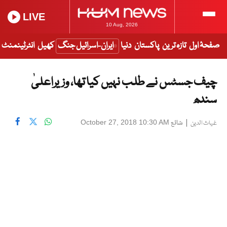
LIVE
10 Aug, 2026
صفحۂ اول
تازہ ترین
پاکستان
دنیا
ایران-اسرائیل جنگ
کھیل
انٹرٹینمنٹ
چیف جسٹس نے طلب نہیں کیا تھا، وزیراعلیٰ
سندھ
|
شائع
October 27, 2018 10:30 AM
غیاث الدین