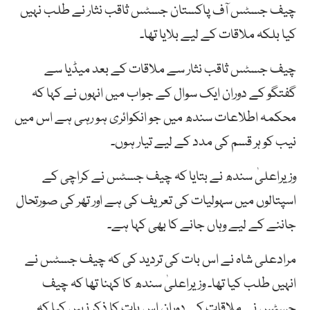
چیف جسٹس آف پاکستان جسٹس ثاقب نثار نے طلب نہیں
کیا بلکہ ملاقات کے لیے بلایا تھا۔
چیف جسٹس ثاقب نثار سے ملاقات کے بعد میڈیا سے
گفتگو کے دوران ایک سوال کے جواب میں انہوں نے کہا کہ
محکمہ اطلاعات سندھ میں جو انکوائری ہو رہی ہے اس میں
نیب کو ہر قسم کی مدد کے لیے تیار ہوں۔
وزیراعلیٰ سندھ نے بتایا کہ چیف جسٹس نے کراچی کے
اسپتالوں میں سہولیات کی تعریف کی ہے اور تھر کی صورتحال
جاننے کے لیے وہاں جانے کا بھی کہا ہے۔
مرادعلی شاہ نے اس بات کی تردید کی کہ چیف جسٹس نے
انہیں طلب کیا تھا۔ وزیراعلیٰ سندھ کا کہنا تھا کہ چیف
جسٹس نے ملاقات کے دوران اس بات کا ذکر نہیں کیا کہ