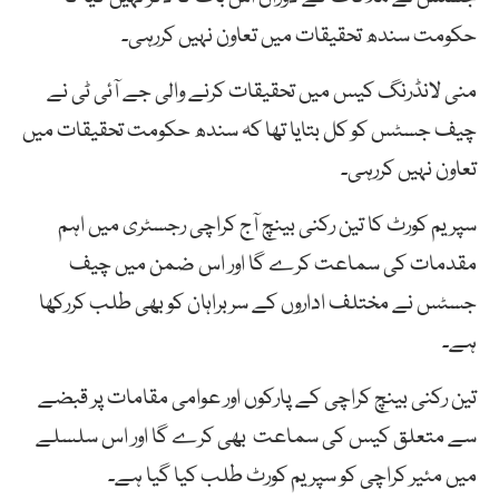
حکومت سندھ تحقیقات میں تعاون نہیں کررہی۔
منی لانڈرنگ کیس میں تحقیقات کرنے والی جے آئی ٹی نے
چیف جسٹس کو کل بتایا تھا کہ سندھ حکومت تحقیقات میں
تعاون نہیں کررہی۔
سپریم کورٹ کا تین رکنی بینچ آج کراچی رجسٹری میں اہم
مقدمات کی سماعت کرے گا اور اس ضمن میں چیف
جسٹس نے مختلف اداروں کے سربراہان کو بھی طلب کررکھا
ہے۔
تین رکنی بینچ کراچی کے پارکوں اور عوامی مقامات پر قبضے
سے متعلق کیس کی سماعت بھی کرے گا اور اس سلسلے
میں مئیر کراچی کو سپریم کورٹ طلب کیا گیا ہے۔