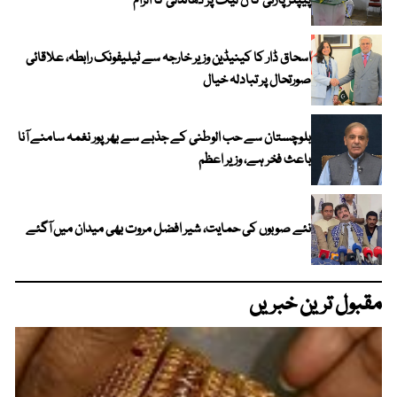
پیپلز پارٹی کا ن لیگ پر دھاندلی کا الزام
اسحاق ڈار کا کینیڈین وزیر خارجہ سے ٹیلیفونک رابطہ، علاقائی
صورتحال پر تبادلہ خیال
بلوچستان سے حب الوطنی کے جذبے سے بھرپور نغمہ سامنے آنا
باعث فخر ہے، وزیر اعظم
نئے صوبوں کی حمایت، شیر افضل مروت بھی میدان میں آگئے
مقبول ترین خبریں