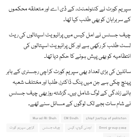
سپریم کورٹ نے کنٹونمنٹ، کے ڈی اے اور متعلقہ محکموں
کے سربراہان کو بھی طلب کیا تھا۔
چیف جسٹس نے امل کیس میں پرائیویٹ اسپتالوں کی ریٹ
لسٹ طلب کر رکھی ہے اور کل پرائیویٹ اسپتالوں کی
انتظامیہ کو بھی پیش ہونے کا حکم دیا تھا۔
سائلین کی بڑی تعداد بھی سپریم کورٹ کراچی رجسٹری کے باہر
پہنچ چکی ہے جن میں ینگ ڈاکٹرز، طلبا اور مختلف شعبہ
ہائے زندگی کے لوگ شامل ہیں۔ گزشتہ روز بھی چیف جسٹس
نے شام سات بجے تک لوگوں کے مسائل سنے تھے۔
Murad Ali Shah
CM Sindh
chief justice of pakistan
Omni group case
اومنی گروپ کیس
چیف جسٹس
کراچی سپریم کورٹ