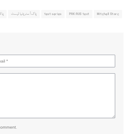
Mitchell Starc
PAK AUS test
test series
پاک آسٹریلیا ٹیسٹ
پاک
 comment.