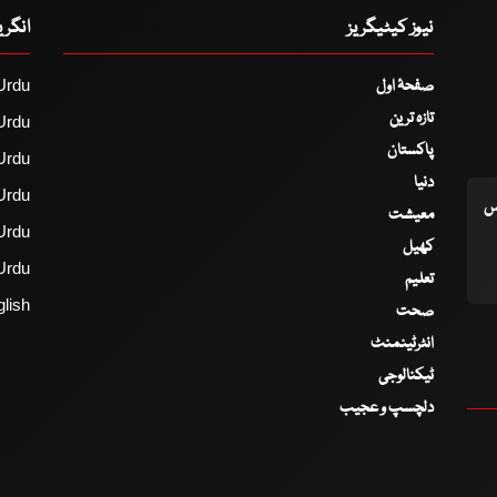
نیوز کیٹیگریز
انگر
صفحۂ اول
Urdu
تازہ ترین
Urdu
پاکستان
Urdu
دنیا
Urdu
اس
معیشت
Urdu
کھیل
Urdu
تعلیم
lish
صحت
انٹرٹینمنٹ
ٹیکنالوجی
دلچسپ و عجیب