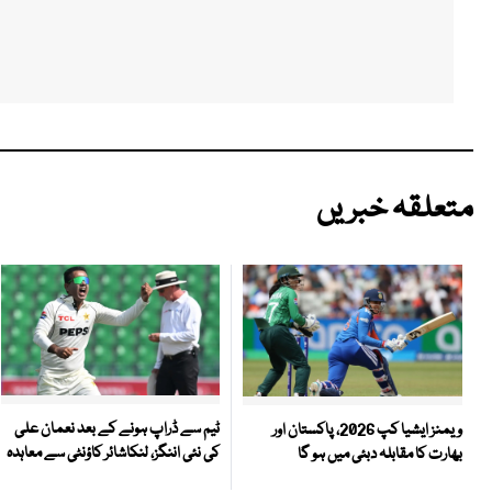
متعلقہ خبریں
ٹیم سے ڈراپ ہونے کے بعد نعمان علی
ویمنز ایشیا کپ 2026، پاکستان اور
کی نئی اننگز، لنکاشائر کاؤنٹی سے معاہدہ
بھارت کا مقابلہ دبئی میں ہو گا