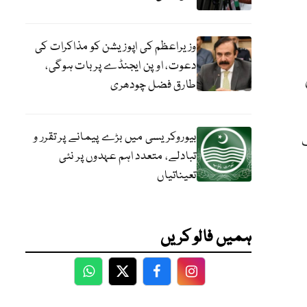
وزیراعظم کی اپوزیشن کو مذاکرات کی
دعوت، اوپن ایجنڈے پر بات ہوگی،
ل
طارق فضل چودھری
بیوروکریسی میں بڑے پیمانے پر تقرر و
تبادلے، متعدد اہم عہدوں پر نئی
تعیناتیاں
ہمیں فالو کریں
WhatsApp
Twitter
Facebook
Facebook