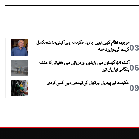
موجودہ نظام کہیں نہیں جا رہا، حکومت اپنی آئینی مدت مکمل
0
کرے گی، وزیر داخلہ
آئندہ 48 گھنٹوں میں بارشوں اور دریاؤں میں طغیانی کا خدشہ،
0
ہنگامی تیاریاں تیز
حکومت نے پیٹرول اور ڈیزل کی قیمتوں میں کمی کر دی
0