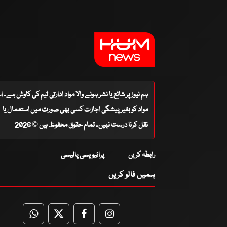
ہم نیوز پر شائع یا نشر ہونے والا مواد ادارتی ٹیم کی کاوش ہے۔ 
مواد کو بغیر پیشگی اجازت کسی بھی صورت میں استعمال یا
نقل کرنا درست نہیں۔ تمام حقوق محفوظ ہیں © 2026
رابطہ کریں
پرائیویسی پالیسی
ہمیں فالو کریں
WhatsApp
Twitter
Facebook
Facebook