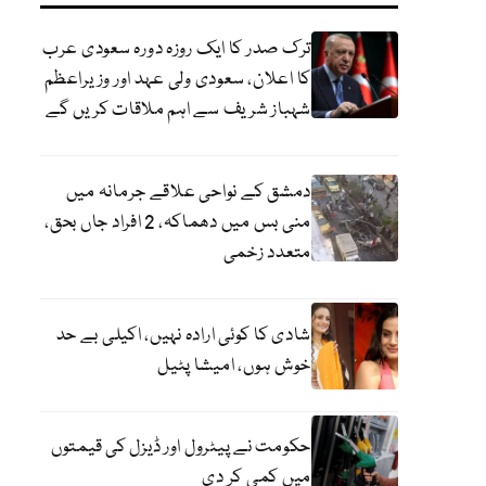
ترک صدر کا ایک روزہ دورہ سعودی عرب
کا اعلان، سعودی ولی عہد اور وزیراعظم
شہباز شریف سے اہم ملاقات کریں گے
دمشق کے نواحی علاقے جرمانہ میں
منی بس میں دھماکہ، 2 افراد جاں بحق،
متعدد زخمی
شادی کا کوئی ارادہ نہیں، اکیلی بے حد
خوش ہوں، امیشا پٹیل
حکومت نے پیٹرول اور ڈیزل کی قیمتوں
میں کمی کر دی