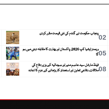
پنجاب حکومت نے گندم کی نئی قیمت مقرر کردی
3
02
ویمنز ایشیا کپ 2026، پاکستان اور بھارت کا مقابلہ دبئی میں ہو
6
05
گا
فیلڈ مارشل سید عاصم منیر اور صومالیہ کے وزیر دفاع کی
9
08
ملاقات، دفاعی تعاون اور استعدادِ کار بڑھانے کے عزم کا اعادہ