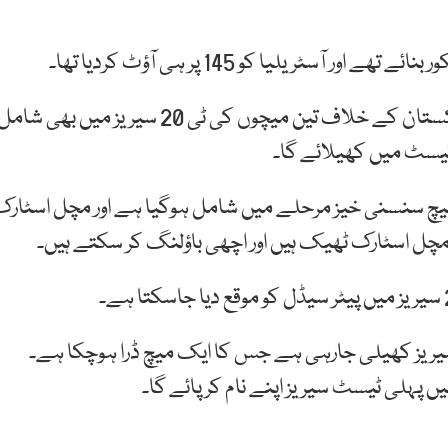
امکان ظاہر کیا جارہا ہے کہ آسڑیلیا مچل اسٹارک کو پاکستان کے خلاف تین میچوں کی ٹی 20 سیریز میں بھی شام
ٹیسٹ میں کھیلائے گا۔
ہ میچ سنسنی خیز مرحلے میں شامل ہوگیا ہے اور مچل اسٹارک
 مچل اسٹارک ٹھیک ہیں اور اچھی باؤلنگ کر سکتے ہیں۔
سیریز کھیلی جارہی ہے جس کا ایک میچ ڈرا ہوچکا ہے۔