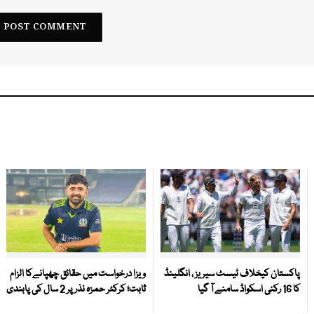
پاکستان کیخلاف ٹیسٹ سیریز ، انگلینڈ
ویزا درخواست میں حقائق چھپانےکا الزام
کا 16 رکنی اسکواڈ سامنے آ گیا
ثابت؛ کرکٹر حمزہ نذر پر 2 سال کی پابندی