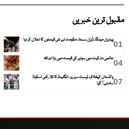
مقبول ترین خبریں
پیٹرول مہنگا، ڈیزل سستا، حکومت نے نئی قیمتوں کا اعلان کر دیا
01
عالمی مارکیٹ میں سونے کی قیمت میں بڑا اضافہ
04
پاکستان کیخلاف ٹیسٹ سیریز ، انگلینڈ کا 16 رکنی اسکواڈ
07
سامنے آ گیا