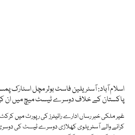
اسلام آباد: آسٹریلین فاسٹ بولر مچل اسٹارک 
پاکستان کے خلاف دوسرے ٹیسٹ میچ میں ان ک
غیر ملکی خبر رساں ادارے رائیٹرز کی رپورٹ میں کرکٹ آ