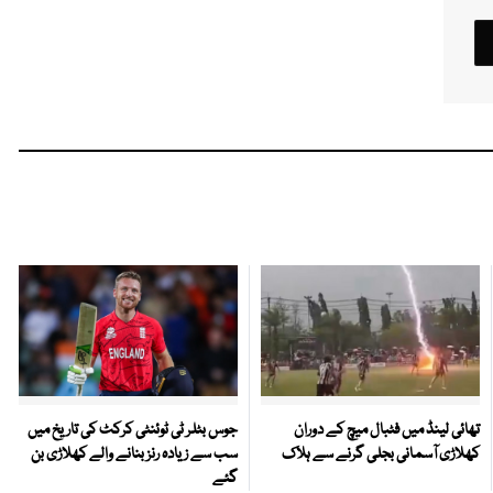
تھائی لینڈ میں فٹبال میچ کے دوران
جوس بٹلر ٹی ٹوئنٹی کرکٹ کی تاریخ میں
کھلاڑی آسمانی بجلی گرنے سے ہلاک
سب سے زیادہ رنز بنانے والے کھلاڑی بن
گئے