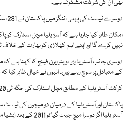
بھی ان کی شرکت مشکوک ہے۔
دوسرے ٹیسٹ کی پہلی اننگز میں پاکستان نے 281 اسکور بنائے تھے اور آسٹریلیا کو 145 پر ہی آؤٹ کردیا تھا۔
نہیں کرے گا اور اپنے اہم کھلاڑی کو بھارت کے خلاف 
دوسری جانب آسٹریلوی اوپنر ایرن فینچ کا کہنا ہے ک
کے متبادل پر سوچ رہے ہیں۔ انہوں نے خیال ظاہر کیا کہ
کرکٹ آسٹریلیا کے مطابق مچل اسٹارک کی جگہ ٹی 20 سیریز میں پیٹر سیڈل کو موقع دیا جاسکتا ہے۔
پاکستان اور آسٹریلیا کے درمیان دو میچوں کی ٹیسٹ 
آسٹریلیا اگر دوسرا میچ جیت گیا تو 2011 کے بعد ایشیا میں پہلی ٹیسٹ سیریز اپنے نام کر پائے گا۔