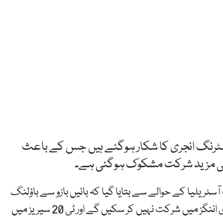
پمسٹرنگ انجری کا شکار ہوگئے ہیں جس کے باعث
ی مزید شرکت مشکوک ہوگئی ہے۔
سٹریلیا کے حوالے سے بتایا گیا کہ بائیں بازو سے باؤلنگ
کرانے والے آسٹریلوی کھلاڑی دوسرے ٹیسٹ کی دوسری اننگز میں شرکت نہیں کر سکیں گے اور ٹی 20 سیریز میں