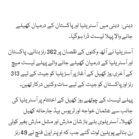
دبئی: دبئی میں آسٹریلیا اور پاکستان کے درمیان کھیلے
جانے والا پہلا ٹیسٹ ڈرا ہوگیا۔
آسٹریلیا نے آٹھ وکٹوں کے نقصان پر 362 رنز بنائے۔ پاکستان
اور آسٹریلیا کے درمیان کھیلے جانے والے پہلے ٹیسٹ میچ
کے آخری روز کھیل کے آغاز پر آسڑیلیا کو جیت کے لیے 313
رنز اور پاکستان کو جیت کے لیے سات وکٹیں درکار تھیں۔
پہلے ٹیسٹ کے چوتھے روز کھیل کے اختتام پر آسٹریلیا کی
جانب سے عثمان خواجہ اور ٹریوس ہیڈ جارحانہ کھیل
کھیلا۔ آسٹریلوی بلے باز شان مارش اور مشل مارش بغیر کوئی
رن بنائے پویلین لوٹ گئے جب کہ اوپنر ایرن فنچ نے 49 رنز