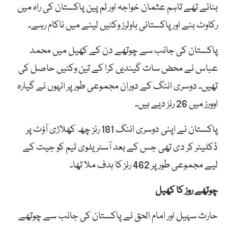
بنائے تھے تاہم عثمان خواجہ اور ٹم پین پاکستان کی راہ میں
رکاوٹ بنے اور پاکستانی باولرز وکٹیں لینے میں ناکام رہے۔
پاکستان کی جانب سے چوتھے دن کے کھیل میں محمد
عباس نے محض سات گیندیں کرا کے تین وکٹیں حاصل کی
تھیں۔ دوسری اننگ کے دوران مجموعی طور پر انہوں نے گیارہ
اوورز میں 26 رنز دیے ہیں۔
پاکستان نے اپنی دوسری اننگ 181 رنز چھ کھلاڑی آؤٹ پر
ڈکلیئر کر دی تھی جس کے بعد آسٹریلوی ٹیم کو جیت کے
لیے مجموعی طور پر 462 رنز کا ہدف ملا تھا۔
چوتھے روز کا کھیل
حارث سہیل اور امام الحق نے پاکستان کی جانب سے چوتھے