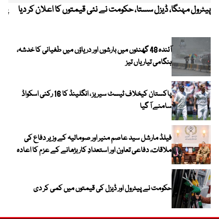
پیٹرول مہنگا، ڈیزل سستا، حکومت نے نئی قیمتوں کا اعلان کر دیا
پنج
آئندہ 48 گھنٹوں میں بارشوں اور دریاؤں میں طغیانی کا خدشہ،
ہنگامی تیاریاں تیز
پاکستان کیخلاف ٹیسٹ سیریز ، انگلینڈ کا 16 رکنی اسکواڈ
سامنے آ گیا
فیلڈ مارشل سید عاصم منیر اور صومالیہ کے وزیر دفاع کی
ملاقات، دفاعی تعاون اور استعدادِ کار بڑھانے کے عزم کا اعادہ
حکومت نے پیٹرول اور ڈیزل کی قیمتوں میں کمی کر دی