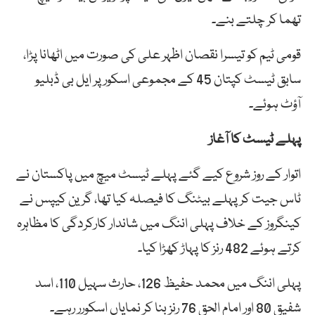
تھما کر چلتے بنے۔
قومی ٹیم کو تیسرا نقصان اظہر علی کی صورت میں اٹھانا پڑا،
سابق ٹیسٹ کپتان 45 کے مجموعی اسکور پر ایل بی ڈبلیو
آؤٹ ہوئے۔
پہلے ٹیسٹ کا آغاز
اتوار کے روز شروع کیے گئے پہلے ٹیسٹ میچ میں پاکستان نے
ٹاس جیت کر پہلے بیٹنگ کا فیصلہ کیا تھا، گرین کیپس نے
کینگروز کے خلاف پہلی اننگ میں شاندار کارکردگی کا مظاہرہ
کرتے ہوئے 482 رنز کا پہاڑ کھڑا کیا۔
پہلی اننگ میں محمد حفیظ 126، حارث سہیل 110، اسد
شفیق 80 اور امام الحق 76 رنز بنا کر نمایاں اسکورر رہے۔