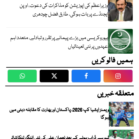
وزیراعظم کی اپوزیشن کو مذاکرات کی دعوت، اوپن
ایجنڈے پر بات ہوگی، طارق فضل چودھری
بیوروکریسی میں بڑے پیمانے پر تقرر و تبادلے، متعدد اہم
عہدوں پر نئی تعیناتیاں
ہمیں فالو کریں
WhatsApp
Twitter
Facebook
Faceboo
متعلقہ خبریں
ویمنز ایشیا کپ 2026، پاکستان اور بھارت کا مقابلہ دبئی میں
ہو گا
ٹیم سے ڈراپ ہونے کے بعد نعمان علی کی نئی اننگز، لنکاشائر