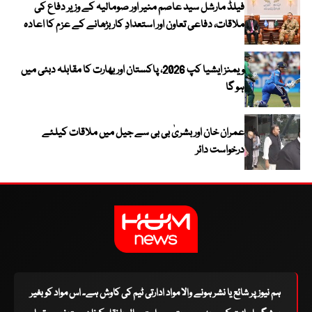
فیلڈ مارشل سید عاصم منیر اور صومالیہ کے وزیر دفاع کی
ملاقات، دفاعی تعاون اور استعدادِ کار بڑھانے کے عزم کا اعادہ
ویمنز ایشیا کپ 2026، پاکستان اور بھارت کا مقابلہ دبئی میں
ہو گا
عمران خان اور بشریٰ بی بی سے جیل میں ملاقات کیلئے
درخواست دائر
ہم نیوز پر شائع یا نشر ہونے والا مواد ادارتی ٹیم کی کاوش ہے۔ اس مواد کو بغیر