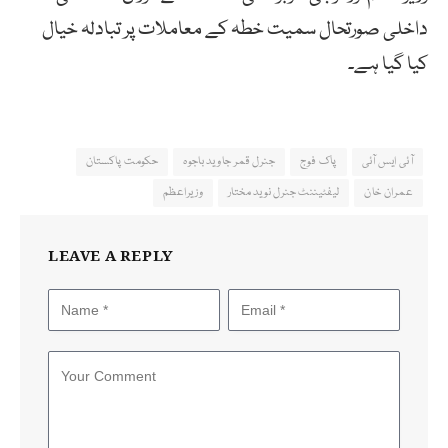
داخلی صورتحال سمیت خطہ کے معاملات پر تبادلہ خیال
کیا گیا ہے۔
آئی ایس آئی
پاک فوج
جنرل قمر جاوید باجوہ
حکومت پاکستان
عمران خان
لیفٹیننٹ جنرل نوید مختار
وزیراعظم
LEAVE A REPLY