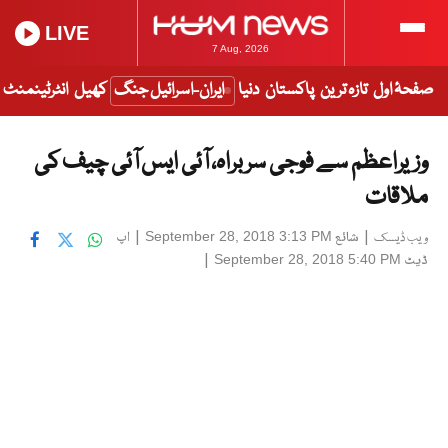
LIVE
7 Aug, 2026
صفحۂ اول
تازہ ترین
پاکستان
دنیا
ایران-اسرائیل جنگ
کھیل
انٹرٹینمنٹ
وزیراعظم سے فوجی سربراہ، آئی ایس آئی چیف کی
ملاقات
|
شائع
|
اپ
September 28, 2018 3:13 PM
ویب ڈیسک
ڈیٹ
|
September 28, 2018 5:40 PM