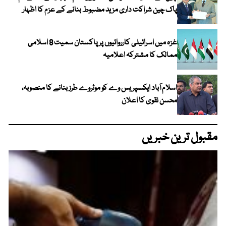
پاک چین شراکت داری مزید مضبوط بنانے کے عزم کا اظہار
غزہ میں اسرائیلی کارروائیوں پر پاکستان سمیت 8 اسلامی
ممالک کا مشترکہ اعلامیہ
اسلام آباد ایکسپریس وے کو موٹروے طرز بنانے کا منصوبہ،
محسن نقوی کا اعلان
مقبول ترین خبریں