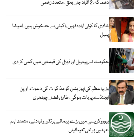
دھماکہ، 2 افراد جاں بحق، متعدد زخمی
شادی کا کوئی ارادہ نہیں، اکیلی بے حد خوش ہوں، امیشا
پٹیل
حکومت نے پیٹرول اور ڈیزل کی قیمتوں میں کمی کر دی
وزیراعظم کی اپوزیشن کو مذاکرات کی دعوت، اوپن
ایجنڈے پر بات ہوگی، طارق فضل چودھری
بیوروکریسی میں بڑے پیمانے پر تقرر و تبادلے، متعدد اہم
عہدوں پر نئی تعیناتیاں