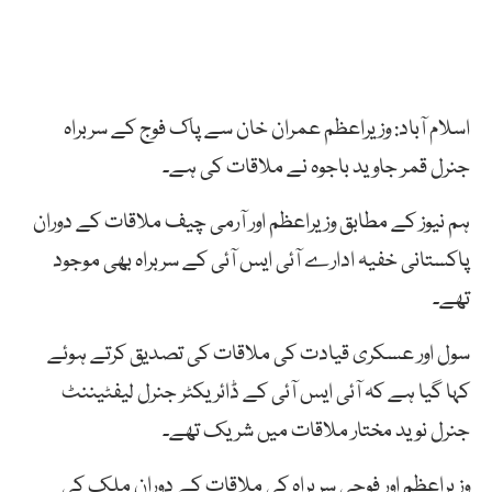
اسلام آباد: وزیراعظم عمران خان سے پاک فوج کے سربراہ
جنرل قمر جاوید باجوہ نے ملاقات کی ہے۔
ہم نیوز کے مطابق وزیراعظم اور آرمی چیف ملاقات کے دوران
پاکستانی خفیہ ادارے آئی ایس آئی کے سربراہ بھی موجود
تھے۔
سول اور عسکری قیادت کی ملاقات کی تصدیق کرتے ہوئے
کہا گیا ہے کہ آئی ایس آئی کے ڈائریکٹر جنرل لیفٹیننٹ
جنرل نوید مختار ملاقات میں شریک تھے۔
وزیراعظم اور فوجی سربراہ کی ملاقات کے دوران ملک کی