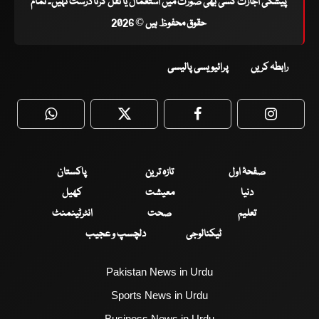
پیشگی اجازت کسی بھی صورت میں استعمال یا نقل کرنا درست نہیں۔ تمام
حقوق محفوظ ہیں © 2026
رابطہ کریں
پرائیویسی پالیسی
WhatsApp
Twitter
Facebook
Faceboo
صفحۂ اول
تازہ ترین
پاکستان
دنیا
معیشت
کھیل
تعلیم
صحت
انٹرٹینمنٹ
ٹیکنالوجی
دلچسپ و عجیب
Pakistan News in Urdu
Sports News in Urdu
Business News in Urdu