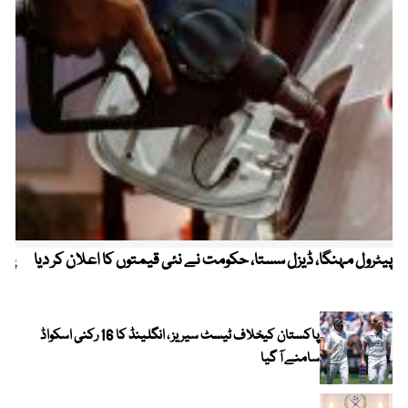
پیٹرول مہنگا، ڈیزل سستا، حکومت نے نئی قیمتوں کا اعلان کر دیا
پنج
پاکستان کیخلاف ٹیسٹ سیریز ، انگلینڈ کا 16 رکنی اسکواڈ
سامنے آ گیا