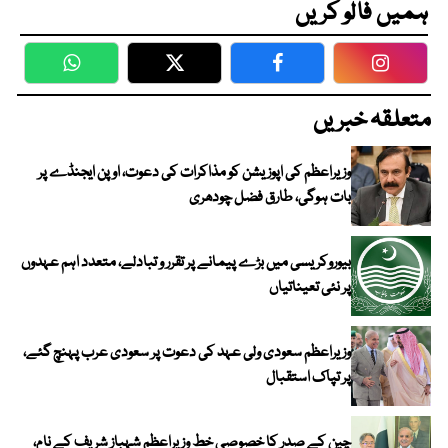
ہمیں فالو کریں
WhatsApp
Twitter
Facebook
Faceboo
متعلقہ خبریں
وزیراعظم کی اپوزیشن کو مذاکرات کی دعوت، اوپن ایجنڈے پر
بات ہوگی، طارق فضل چودھری
بیوروکریسی میں بڑے پیمانے پر تقرر و تبادلے، متعدد اہم عہدوں
پر نئی تعیناتیاں
وزیراعظم سعودی ولی عہد کی دعوت پر سعودی عرب پہنچ گئے،
پر تپاک استقبال
چین کے صدر کا خصوصی خط وزیراعظم شہباز شریف کے نام،