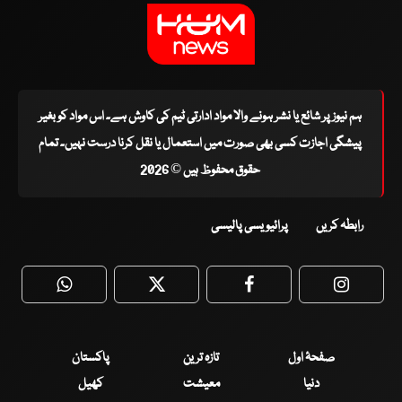
ہم نیوز پر شائع یا نشر ہونے والا مواد ادارتی ٹیم کی کاوش ہے۔ اس مواد کو بغیر
پیشگی اجازت کسی بھی صورت میں استعمال یا نقل کرنا درست نہیں۔ تمام
حقوق محفوظ ہیں © 2026
رابطہ کریں
پرائیویسی پالیسی
WhatsApp
Twitter
Facebook
Faceboo
صفحۂ اول
تازہ ترین
پاکستان
دنیا
معیشت
کھیل