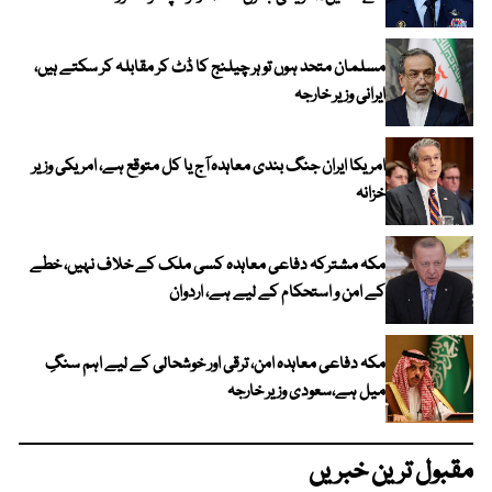
مسلمان متحد ہوں تو ہر چیلنج کا ڈٹ کر مقابلہ کر سکتے ہیں،
ایرانی وزیر خارجہ
امریکا ایران جنگ بندی معاہدہ آج یا کل متوقع ہے، امریکی وزیر
خزانہ
مکہ مشترکہ دفاعی معاہدہ کسی ملک کے خلاف نہیں، خطے
کے امن و استحکام کے لیے ہے، اردوان
مکہ دفاعی معاہدہ امن، ترقی اور خوشحالی کے لیے اہم سنگِ
میل ہے،سعودی وزیر خارجہ
مقبول ترین خبریں