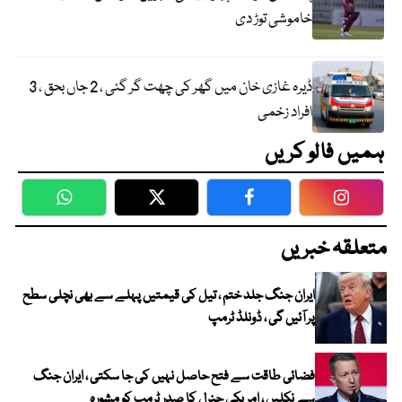
خاموشی توڑ دی
ڈیرہ غازی خان میں گھر کی چھت گر گئی ، 2 جاں بحق ، 3
افراد زخمی
ہمیں فالو کریں
WhatsApp
Twitter
Facebook
Faceboo
متعلقہ خبریں
ایران جنگ جلد ختم ، تیل کی قیمتیں پہلے سے بھی نچلی سطح
پر آئیں گی ، ڈونلڈ ٹرمپ
فضائی طاقت سے فتح حاصل نہیں کی جا سکتی ، ایران جنگ
سے نکلیں ، امریکی جنرل کا صدر ٹرمپ کو مشورہ