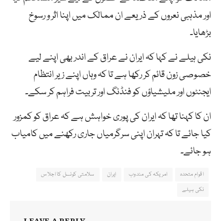
اور مذہبی نعروں کے ذریعے ان ممالک میں اپنا اثر و رسوخ
بڑھایا۔
نکی ہیلے نے کہا کہ ایران نے عراق کے اندر بھی اپنے لیے
خصوصی زون قائم کر رکھا ہے تا کہ وہاں اپنے زیر انتظام
ایجنٹوں اور ملیشیاؤں کو فنڈنگ اور تربیت فراہم کر سکے۔
ان کا کہنا تھا کہ ایران کی پوری خواہش ہے کہ عراق کو کمزور
کیا جائے تا کہ تہران اپنی سرگرمیاں جاری رکھنے میں کامیاب
ہو جائے۔
اقوام متحدہ
امریکہ کی مندوب
ایران
سلامتی کونسل کا اجلاس
نکی ہیلے