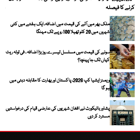
کرنے کا فیصلہ
چھی
ملک بھر میں آٹے کی قیمت میں اضافہ، ایک ہفتے میں کئی
شہروں میں 20 کلو تھیلا 100 روپے تک مہنگا
سونے کی قیمت میں مسلسل تیسرے روز بڑا اضافہ ، فی تولہ ریٹ
کہاں تک جا پہنچا؟
ویمنز ایشیا کپ 2026، پاکستان اور بھارت کا مقابلہ دبئی میں
ہو گا
پشاور ہائیکورٹ نے افغان شہریوں کی عارضی قیام کی درخواستیں
مسترد کر دیں