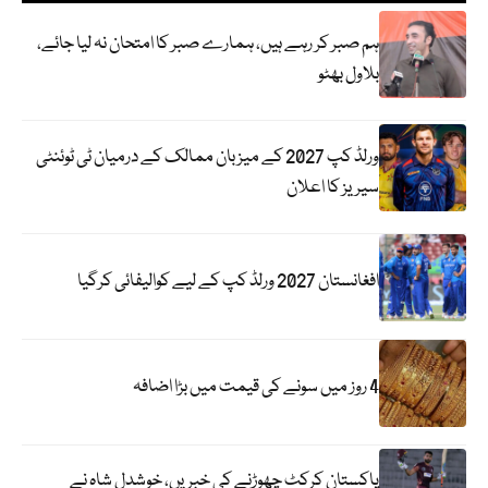
ہم صبر کر رہے ہیں، ہمارے صبر کا امتحان نہ لیا جائے،
بلاول بھٹو
ورلڈ کپ 2027 کے میزبان ممالک کے درمیان ٹی ٹوئنٹی
سیریز کا اعلان
افغانستان 2027 ورلڈ کپ کے لیے کوالیفائی کرگیا
4 روز میں سونے کی قیمت میں بڑا اضافہ
پاکستان کرکٹ چھوڑنے کی خبریں، خوشدل شاہ نے