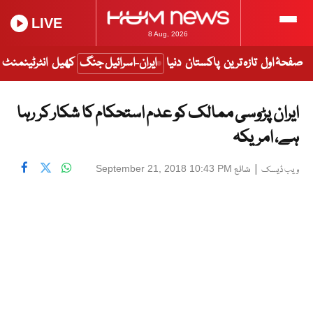
LIVE
8 Aug, 2026
صفحۂ اول
تازہ ترین
پاکستان
دنیا
ایران-اسرائیل جنگ
کھیل
انٹرٹینمنٹ
ایران پڑوسی ممالک کو عدم استحکام کا شکار کر رہا
ہے، امریکہ
|
شائع
September 21, 2018 10:43 PM
ویب ڈیسک