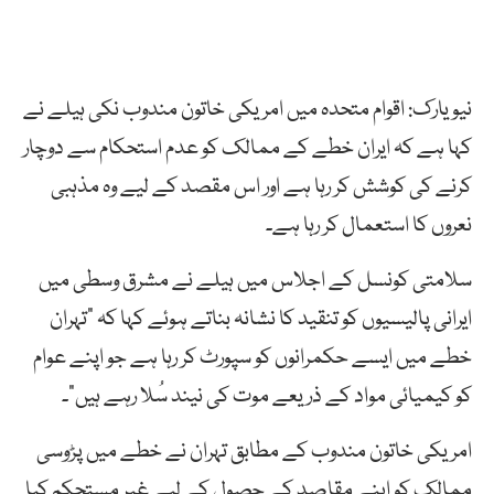
نیویارک: اقوام متحدہ میں امریکی خاتون مندوب نکی ہیلے نے
کہا ہے کہ ایران خطے کے ممالک کو عدم استحکام سے دوچار
کرنے کی کوشش کر رہا ہے اور اس مقصد کے لیے وہ مذہبی
نعروں کا استعمال کر رہا ہے۔
سلامتی کونسل کے اجلاس میں ہیلے نے مشرق وسطی میں
ایرانی پالیسیوں کو تنقید کا نشانہ بناتے ہوئے کہا کہ “تہران
خطے میں ایسے حکمرانوں کو سپورٹ کر رہا ہے جو اپنے عوام
کو کیمیائی مواد کے ذریعے موت کی نیند سُلا رہے ہیں”۔
امریکی خاتون مندوب کے مطابق تہران نے خطے میں پڑوسی
ممالک کو اپنے مقاصد کے حصول کے لیے غیر مستحکم کیا