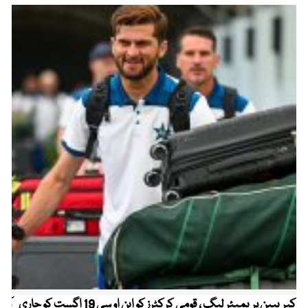
کیریبین پریمیئر لیگ ، قومی کرکٹرز کو این او سی 19 اگست کو جاری
آز